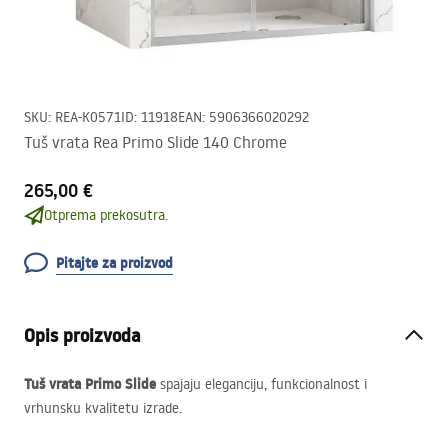
SKU
:
REA-K0571
ID
:
11918
EAN
:
5906366020292
Tuš vrata Rea Primo Slide 140 Chrome
265,00 €
Otprema prekosutra.
Pitajte za proizvod
Opis proizvoda
Tuš vrata Primo Slide
spajaju eleganciju, funkcionalnost i
vrhunsku kvalitetu izrade.