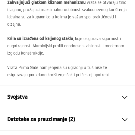
Zahvaljujući glatkom kliznom mehanizmu
vrata se otvaraju tiho
i lagano, pružajući maksimalnu udobnost svakodnevnog korištenja.
Idealna su za kupaonice u kojima je važan spoj praktičnosti i
dizajna.
Krila su izrađena od kaljenog stakla
, koje osigurava sigurnost i
dugotrajnost. Aluminijski profili doprinose stabilnosti i modernom
izgledu konstrukcije.
Vrata Primo Slide namijenjena su ugradnji u tuš niše te
osiguravaju pouzdano korištenje čak i pri čestoj upotrebi.
Svojstva
Kako otvoriti vrata
Klizni
Datoteke za preuzimanje (2)
Veličina vrata
140
Smjer vrata
Univerzalan