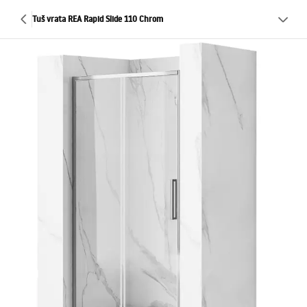
Tuš vrata REA Rapid Slide 110 Chrom