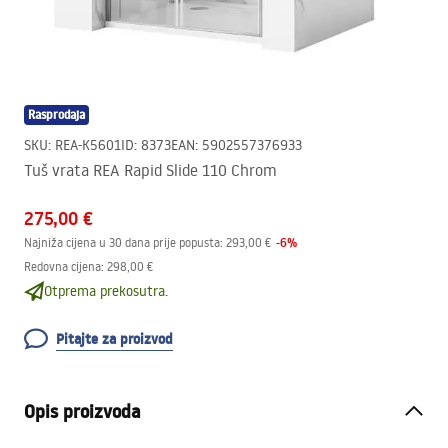
Rasprodaja
SKU
:
REA-K5601
ID
:
8373
EAN
:
5902557376933
Tuš vrata REA Rapid Slide 110 Chrom
275,00 €
-
6
%
Najniža cijena u 30 dana prije popusta:
293,00 €
Redovna cijena
:
298,00 €
Otprema prekosutra.
Pitajte za proizvod
Opis proizvoda