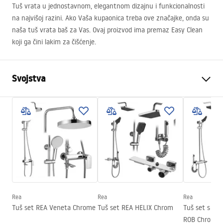
Tuš vrata u jednostavnom, elegantnom dizajnu i funkcionalnosti
na najvišoj razini. Ako Vaša kupaonica treba ove značajke, onda su
naša tuš vrata baš za Vas. Ovaj proizvod ima premaz Easy Clean
koji ga čini lakim za čišćenje.
Svojstva
Kako otvoriti vrata
Klizni
Veličina vrata
110
Smjer vrata
Univerzalan
Debljina stakla
6 mm
Visina vrata za tuširanje
195
cm
Profilni materijal
Aluminij
Rea
Rea
Rea
Materijal ručke
Mjed
Tuš set REA Veneta Chrome
Tuš set REA HELIX Chrom
Tuš set s te
Premaz Easy Clean
Da
ROB Chrome