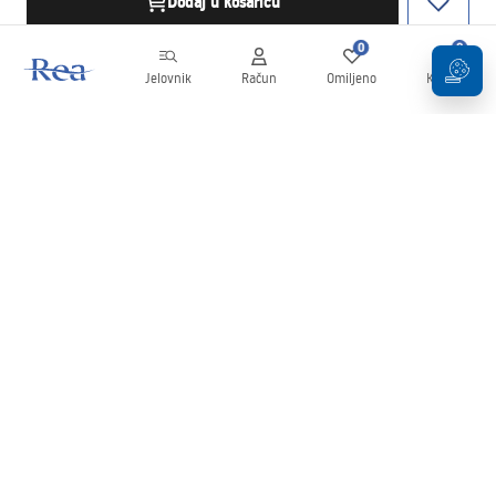
Dodaj u košaricu
0
0
Jelovnik
Račun
Omiljeno
Košarica
Newsletter
Budite u tijeku s novostima i promocijama!
Prijavi se
Unošenjem i potvrđivanjem svojih podataka pristajete na primanje
newslettera prema uvjetima navedenim u
Pravilima
.