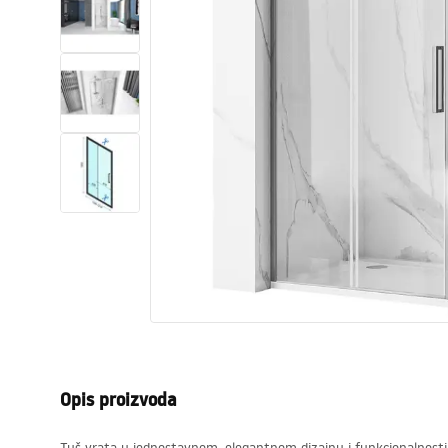
WC školjke
Umivaonici
Kade i paravani
Miješalice, pipe, slavine
Tuševi
Kuhinja
Pribor i kupaonski namještaj
Opis proizvoda