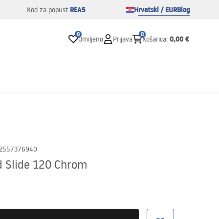
REA5
Hrvatski / EUR
Blog
Kod za popust:
0
0
0,00 €
Omiljeno
Prijava
Košarica
:
2557376940
d Slide 120 Chrom