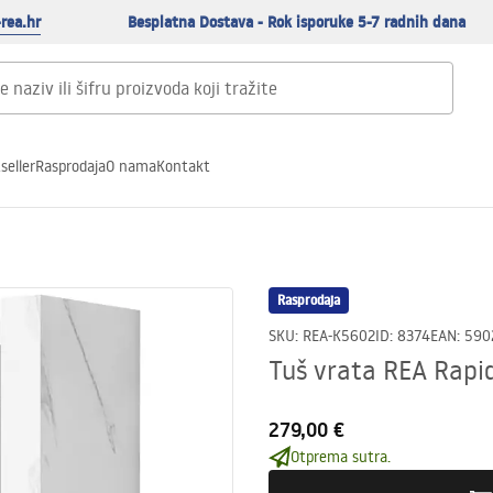
rea.hr
Besplatna Dostava - Rok isporuke 5-7 radnih dana
seller
Rasprodaja
O nama
Kontakt
Rasprodaja
SKU
:
REA-K5602
ID
:
8374
EAN
:
590
Tuš vrata REA Rapi
279,00 €
Otprema sutra.