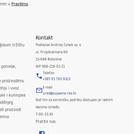
enim u
Pravilima
.
Kontakt
ljskom tržištu
Podlasiak Andrzej Cylwik sp. k.
ul. Przędzalniana 60
15-688 Białystok
 potrebe,
NIP 966-216-01-21
Telefon
+385 91 765 9323
m proizvodima.
E-mail
odnju i uvoz
ured@kupaona-rea.hr
ske i kuhinjske
Naš tim za korisničku podršku dostupan je radnim
dišnjeg
danima između:
ši proizvodi
7:00–15:30
znimno
Pratite nas