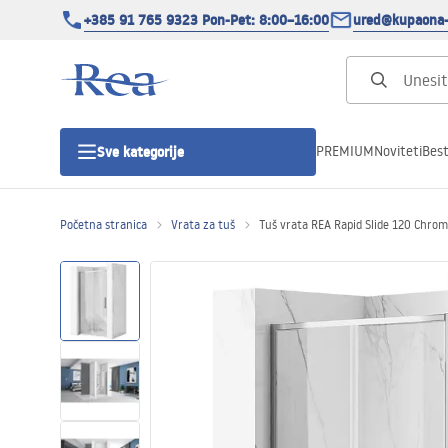
+385 91 765 9323 Pon-Pet: 8:00–16:00
ured@kupaona-
PREMIUM
Noviteti
Best
Sve kategorije
Početna stranica
Vrata za tuš
Tuš vrata REA Rapid Slide 120 Chrom
Tuš kabine
Tuš vrata
Tuš kade
Tuš Kanalice