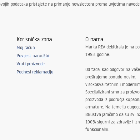
svojih podataka pristajete na primanje newslettera prema uvjetima naved
Korisnička zona
O nama
Marka REA debitirala je na po
Moj račun
1993. godine.
Povijest narudžbi
Vrati proizvode
Od tada, kao odgovor na vaše
Podnesi reklamaciju
proširujemo ponudu novim,
visokokvalitetnim i moderni
Specijalizirani smo za proizv
proizvoda iz područja kupaon
armature. Na temelju dugogo
iskustva jamčimo da su svi na
100% sigurni za zdravlje i i
funkcionalni.