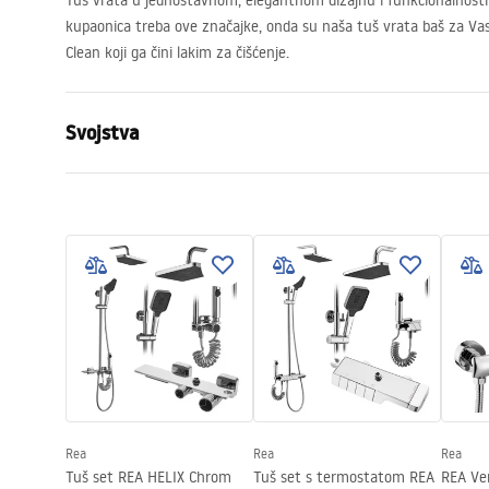
Tuš vrata u jednostavnom, elegantnom dizajnu i funkcionalnosti 
kupaonica treba ove značajke, onda su naša tuš vrata baš za Va
Clean koji ga čini lakim za čišćenje.
Svojstva
Kako otvoriti vrata
Klizni
Veličina vrata
120
Smjer vrata
Univerzalan
Debljina stakla
6 mm
Visina vrata za tuširanje
195
cm
Profilni materijal
Aluminij
Materijal ručke
Mjed
Premaz Easy Clean
Da
Rea
Rea
Rea
Dorada profila
Krom
Tuš set REA HELIX Chrom
Tuš set s termostatom REA
REA Ve