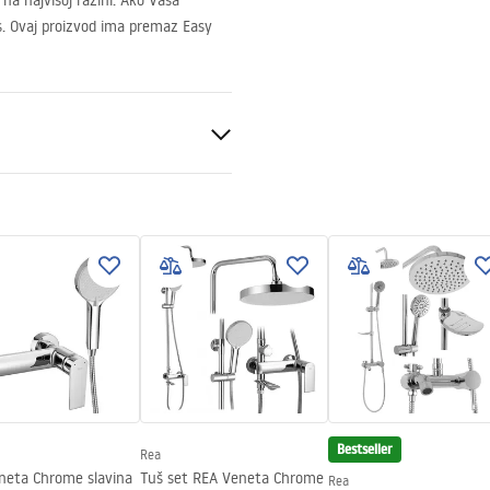
na najvišoj razini. Ako Vaša
s. Ovaj proizvod ima premaz Easy
Bestseller
Rea
neta Chrome slavina
Tuš set REA Veneta Chrome
Rea