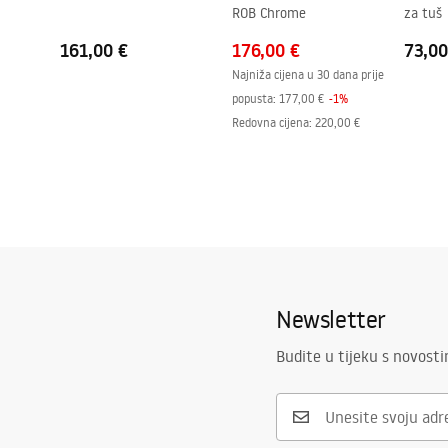
ROB Chrome
za tuš
Uključen komplet brtve
Da
Može se ugraditi bez tuš kade
Da
161,00 €
176,00 €
73,00
Najniža cijena u 30 dana prije
Jamstvo
24 mjeseca
popusta:
177,00 €
-
1
%
Redovna cijena
:
220,00 €
Newsletter
Budite u tijeku s novost