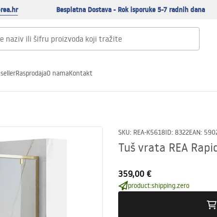
rea.hr
Besplatna Dostava - Rok isporuke 5-7 radnih dana
seller
Rasprodaja
O nama
Kontakt
SKU
:
REA-K5618
ID
:
8322
EAN
:
590
Tuš vrata REA Rapi
359,00 €
product:shipping.zero