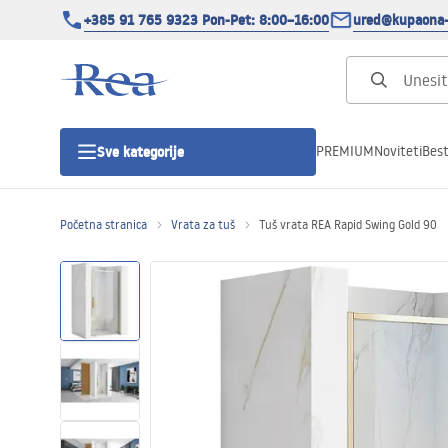
+385 91 765 9323 Pon-Pet: 8:00–16:00
ured@kupaona-
PREMIUM
Noviteti
Best
Sve kategorije
Početna stranica
Vrata za tuš
Tuš vrata REA Rapid Swing Gold 90
Tuš kabine
Tuš vrata
Tuš kade
Tuš Kanalice