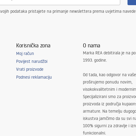
svojih podataka pristajete na primanje newslettera prema uvjetima naved
Korisnička zona
O nama
Marka REA debitirala je na po
Moj račun
1993. godine.
Povijest narudžbi
Vrati proizvode
Od tada, kao odgovor na vaše
Podnesi reklamaciju
proširujemo ponudu novim,
visokokvalitetnim i moderni
Specijalizirani smo za proizv
proizvoda iz područja kupaon
armature. Na temelju dugogo
iskustva jamčimo da su svi na
100% sigurni za zdravlje i i
funkcionalni.