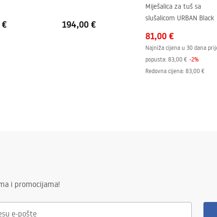
Miješalica za tuš sa
o
slušalicom URBAN Black
 €
194,00 €
81,00 €
Najniža cijena u 30 dana prij
popusta:
83,00 €
-
2
%
Redovna cijena
:
83,00 €
ima i promocijama!