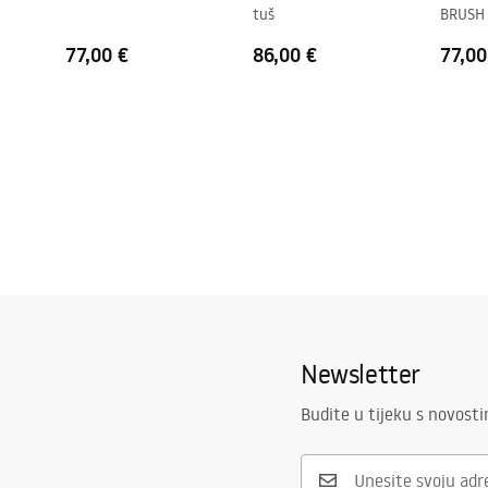
tuš
BRUSH
Dorada profila
Svijetlo zlat
Uključen komplet brtve
Da
77,00 €
86,00 €
77,00
Može se ugraditi bez tuš kade
Da
Jamstvo
24 mjeseca
Newsletter
Budite u tijeku s novost