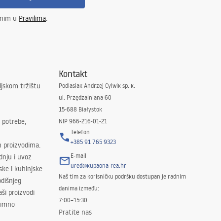
enim u
Pravilima
.
Kontakt
ljskom tržištu
Podlasiak Andrzej Cylwik sp. k.
ul. Przędzalniana 60
15-688 Białystok
 potrebe,
NIP 966-216-01-21
Telefon
+385 91 765 9323
m proizvodima.
E-mail
odnju i uvoz
ured@kupaona-rea.hr
ske i kuhinjske
Naš tim za korisničku podršku dostupan je radnim
dišnjeg
danima između:
ši proizvodi
7:00–15:30
znimno
Pratite nas