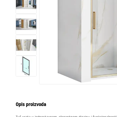
WC školjke
Umivaonici
Kade i paravani
Miješalice, pipe, slavine
Tuševi
Kuhinja
Pribor i kupaonski namještaj
Opis proizvoda