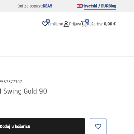
REA5
Hrvatski / EUR
Blog
Kod za popust:
0
0
0,00 €
Omiljeno
Prijava
Košarica
:
2557377107
d Swing Gold 90
Dodaj u košaricu