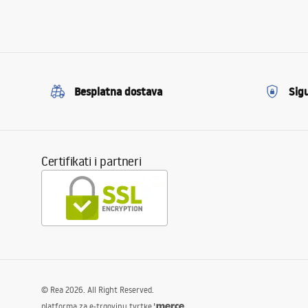
Besplatna dostava
Sig
Certifikati i partneri
©
Rea
2026
. All Right Reserved.
platforma za e-trgovinu tvrtke