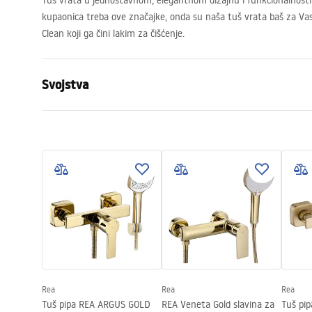
Tuš vrata u jednostavnom, elegantnom dizajnu i funkcionalnosti 
kupaonica treba ove značajke, onda su naša tuš vrata baš za Va
Clean koji ga čini lakim za čišćenje.
Svojstva
Kako otvoriti vrata
Na kip
Veličina vrata
90
Smjer vrata
Univerzalan
Debljina stakla
6 mm
Visina vrata za tuširanje
195
cm
Profilni materijal
Aluminij
Materijal ručke
Mjed
Smjer otvaranja
izvana i izn
Rea
Rea
Rea
Premaz Easy Clean
Da
Tuš pipa REA ARGUS GOLD
REA Veneta Gold slavina za
Tuš pi