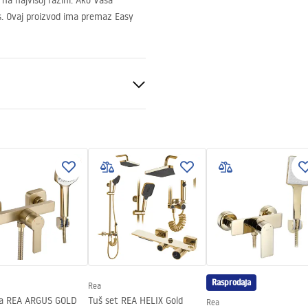
na najvišoj razini. Ako Vaša
s. Ovaj proizvod ima premaz Easy
utra
Rasprodaja
Rea
pa REA ARGUS GOLD
Tuš set REA HELIX Gold
Rea