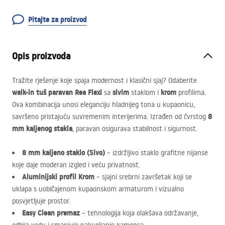
Pitajte za proizvod
Opis proizvoda
Tražite rješenje koje spaja modernost i klasični sjaj? Odaberite
walk-in tuš paravan Rea Flexi
sivim
krom
sa
staklom i
profilima.
Ova kombinacija unosi eleganciju hladnijeg tona u kupaonicu,
8
savršeno pristajuću suvremenim interijerima. Izrađen od čvrstog
mm kaljenog stakla
, paravan osigurava stabilnost i sigurnost.
8 mm kaljeno staklo (Sivo)
– izdržljivo staklo grafitne nijanse
koje daje moderan izgled i veću privatnost.
Aluminijski profil Krom
– sjajni srebrni završetak koji se
uklapa s uobičajenom kupaonskom armaturom i vizualno
posvjetljuje prostor.
Easy Clean premaz
– tehnologija koja olakšava održavanje,