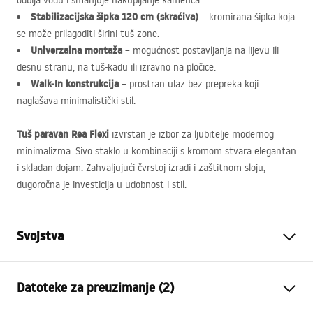
odbija vodu i smanjuje nakupljanje kamenca.
Stabilizacijska šipka 120 cm (skraćiva)
– kromirana šipka koja
se može prilagoditi širini tuš zone.
Univerzalna montaža
– mogućnost postavljanja na lijevu ili
desnu stranu, na tuš-kadu ili izravno na pločice.
Walk-In konstrukcija
– prostran ulaz bez prepreka koji
naglašava minimalistički stil.
Tuš paravan Rea Flexi
izvrstan je izbor za ljubitelje modernog
minimalizma. Sivo staklo u kombinaciji s kromom stvara elegantan
i skladan dojam. Zahvaljujući čvrstoj izradi i zaštitnom sloju,
dugoročna je investicija u udobnost i stil.
Svojstva
Dimenzije (vrata x fiksna
130
Datoteke za preuzimanje (2)
stijenka)
Boja
Brushed Copper