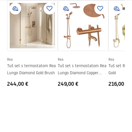
Sigurnosne informacije
Tip kabine
Walk-in
WARUNKI BEZPIECZENSTWA KABINY DRZWI
Boja stakla
Sivo 8mm
PARAWANY.pdf
Seria
Flexi
Montaža
Na tuš kadi ili podu
Upute za montažu
Visina (mm)
1950
mm
Instrukcja_monta__u___cianki_Flexi.pdf
Smjer kabine
Univerzalan
Rea
Rea
Rea
Jamstvo
24 mjeseca
Tuš set s termostatom Rea
Tuš set s termostatom Rea
Tuš set Rea 
Lungo Diamond Gold Brush
Lungo Diamond Copper
Gold
Premaz Easy Clean
Da, na jednoj strani stakla.
Brush
244,00 €
249,00 €
216,00 €