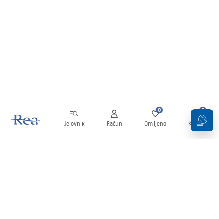
0
0
Jelovnik
Račun
Omiljeno
Košarica
Newsletter
Budite u tijeku s novostima i promocijama!