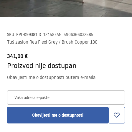
SKU
:
KPL-K99381
ID
:
12458
EAN
:
5906366032585
Tuš zaslon Rea Flexi Grey / Brush Copper 130
341,00 €
Proizvod nije dostupan
Obavijesti me o dostupnosti putem e-maila.
Vaša adresa e-pošte
Obavijesti me o dostupnosti