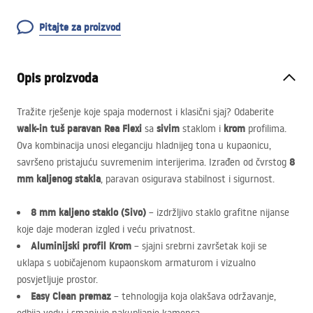
Pitajte za proizvod
Opis proizvoda
Tražite rješenje koje spaja modernost i klasični sjaj? Odaberite
walk-in tuš paravan Rea Flexi
sivim
krom
sa
staklom i
profilima.
Ova kombinacija unosi eleganciju hladnijeg tona u kupaonicu,
8
savršeno pristajuću suvremenim interijerima. Izrađen od čvrstog
mm kaljenog stakla
, paravan osigurava stabilnost i sigurnost.
8 mm kaljeno staklo (Sivo)
– izdržljivo staklo grafitne nijanse
koje daje moderan izgled i veću privatnost.
Aluminijski profil Krom
– sjajni srebrni završetak koji se
uklapa s uobičajenom kupaonskom armaturom i vizualno
posvjetljuje prostor.
Easy Clean premaz
– tehnologija koja olakšava održavanje,