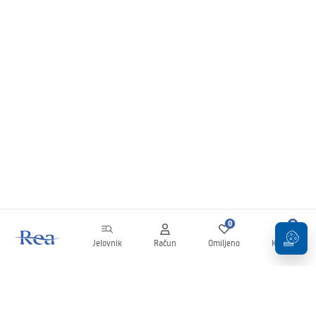
0
0
Jelovnik
Račun
Omiljeno
Košarica
Newsletter