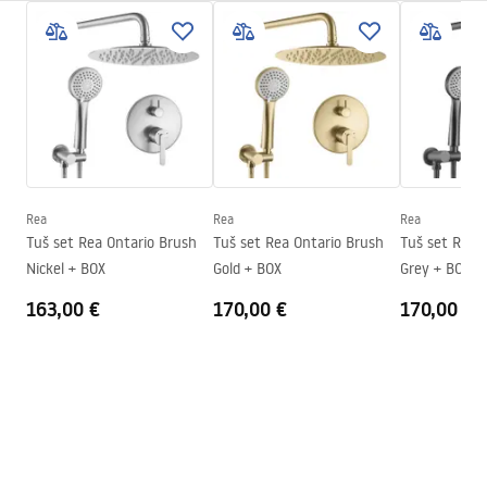
Sigurnosne informacije
Tip kabine
Walk-in
WARUNKI BEZPIECZENSTWA KABINY DRZWI
Boja stakla
Sivo 8mm
PARAWANY.pdf
Seria
Flexi
Montaža
Na tuš kadi ili podu
Upute za montažu
Visina (mm)
1950
mm
Instrukcja_monta__u___cianki_Flexi.pdf
Smjer kabine
Univerzalan
Rea
Rea
Rea
Jamstvo
24 mjeseca
Tuš set Rea Ontario Brush
Tuš set Rea Ontario Brush
Tuš set Rea 
Nickel + BOX
Gold + BOX
Grey + BOX
Premaz Easy Clean
Da, na jednoj strani stakla.
163,00 €
170,00 €
170,00 €