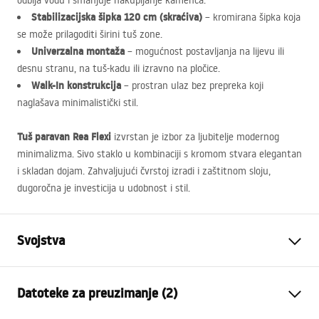
odbija vodu i smanjuje nakupljanje kamenca.
Stabilizacijska šipka 120 cm (skraćiva)
– kromirana šipka koja
se može prilagoditi širini tuš zone.
Univerzalna montaža
– mogućnost postavljanja na lijevu ili
desnu stranu, na tuš-kadu ili izravno na pločice.
Walk-In konstrukcija
– prostran ulaz bez prepreka koji
naglašava minimalistički stil.
Tuš paravan Rea Flexi
izvrstan je izbor za ljubitelje modernog
minimalizma. Sivo staklo u kombinaciji s kromom stvara elegantan
i skladan dojam. Zahvaljujući čvrstoj izradi i zaštitnom sloju,
dugoročna je investicija u udobnost i stil.
Svojstva
Dimenzije (vrata x fiksna
140
Datoteke za preuzimanje (2)
stijenka)
Boja
Brushed Copper