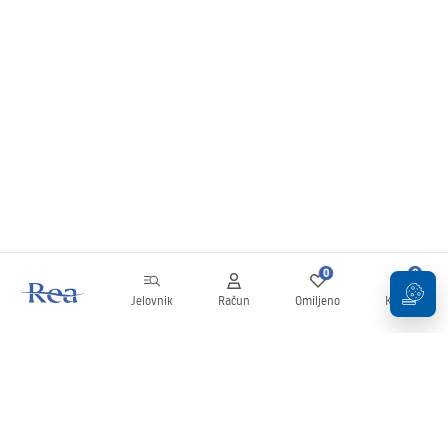
0
0
Jelovnik
Račun
Omiljeno
Košarica
Newsletter
Budite u tijeku s novostima i promocijama!