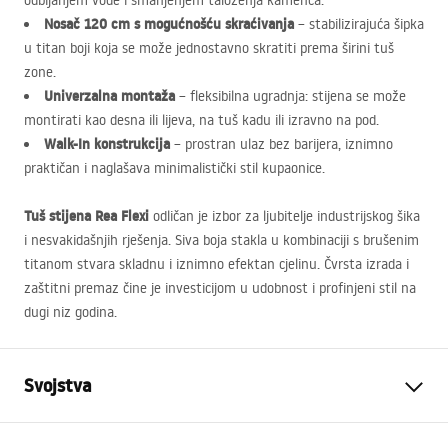
odbijanjem vode i smanjenjem taloženja kamenca.
Nosač 120 cm s mogućnošću skraćivanja
– stabilizirajuća šipka
u titan boji koja se može jednostavno skratiti prema širini tuš
zone.
Univerzalna montaža
– fleksibilna ugradnja: stijena se može
montirati kao desna ili lijeva, na tuš kadu ili izravno na pod.
Walk-In konstrukcija
– prostran ulaz bez barijera, iznimno
praktičan i naglašava minimalistički stil kupaonice.
Tuš stijena Rea Flexi
odličan je izbor za ljubitelje industrijskog šika
i nesvakidašnjih rješenja. Siva boja stakla u kombinaciji s brušenim
titanom stvara skladnu i iznimno efektan cjelinu. Čvrsta izrada i
zaštitni premaz čine je investicijom u udobnost i profinjeni stil na
dugi niz godina.
Svojstva
Dimenzije (vrata x fiksna
90