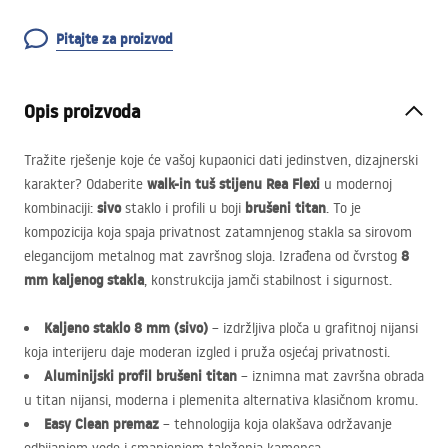
Pitajte za proizvod
Opis proizvoda
Tražite rješenje koje će vašoj kupaonici dati jedinstven, dizajnerski
walk-in tuš stijenu Rea Flexi
karakter? Odaberite
u modernoj
sivo
brušeni titan
kombinaciji:
staklo i profili u boji
. To je
kompozicija koja spaja privatnost zatamnjenog stakla sa sirovom
8
elegancijom metalnog mat završnog sloja. Izrađena od čvrstog
mm kaljenog stakla
, konstrukcija jamči stabilnost i sigurnost.
Kaljeno staklo 8 mm (sivo)
– izdržljiva ploča u grafitnoj nijansi
koja interijeru daje moderan izgled i pruža osjećaj privatnosti.
Aluminijski profil brušeni titan
– iznimna mat završna obrada
u titan nijansi, moderna i plemenita alternativa klasičnom kromu.
Easy Clean premaz
– tehnologija koja olakšava održavanje