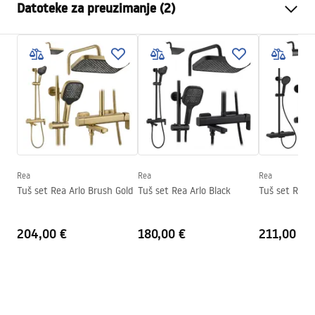
Datoteke za preuzimanje (2)
stijenka)
Boja
Titanium
Sigurnosne informacije
Tip kabine
Walk-in
WARUNKI BEZPIECZENSTWA KABINY DRZWI
Boja stakla
Sivo 8mm
PARAWANY.pdf
Seria
Flexi
Montaža
Na tuš kadi ili podu
Upute za montažu
Visina (mm)
1950
mm
Instrukcja_monta__u___cianki_Flexi.pdf
Smjer kabine
Univerzalan
Rea
Rea
Rea
Jamstvo
24 mjeseca
Tuš set Rea Arlo Brush Gold
Tuš set Rea Arlo Black
Tuš set REA F
Premaz Easy Clean
Da, na jednoj strani stakla.
204,00 €
180,00 €
211,00 €