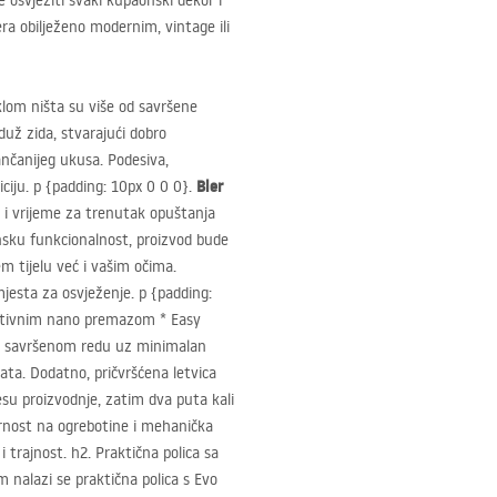
osvježiti svaki kupaonski dekor i
jera obilježeno modernim, vintage ili
aklom ništa su više od savršene
duž zida, stvarajući dobro
tančanijeg ukusa. Podesiva,
Bler
iju. p {padding: 10px 0 0 0}.
 i vrijeme za trenutak opuštanja
nsku funkcionalnost, proizvod bude
m tijelu već i vašim očima.
jesta za osvježenje. p {padding:
vativnim nano premazom * Easy
 u savršenom redu uz minimalan
ata. Dodatno, pričvršćena letvica
esu proizvodnje, zatim dva puta kali
rnost na ogrebotine i mehanička
 trajnost. h2. Praktična polica sa
 nalazi se praktična polica s Evo