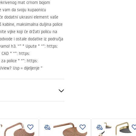
prekrivenog mat crnom bojom
će vam da svoju kupaonicu
će dodatni ukrasni element vaše
uš kabine, maksimalna duljina police
te vijke koji će držati policu na
 odvode i ostale dodatke iz područja
mo! h3. “” * Upute * “”: https:
*
CAD
* “”: https:
za police * “”: https:
iew? Usp = dijeljenje “
nt 8mm