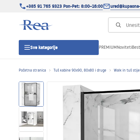
+385 91 765 9323 Pon-Pet: 8:00–16:00
ured@kupaona-
PREMIUM
Noviteti
Best
Sve kategorije
Početna stranica
Tuš kabine 90x90, 80x80 i druge
Walk in tuš stij
Tuš kabine
Tuš vrata
Tuš kade
Tuš Kanalice