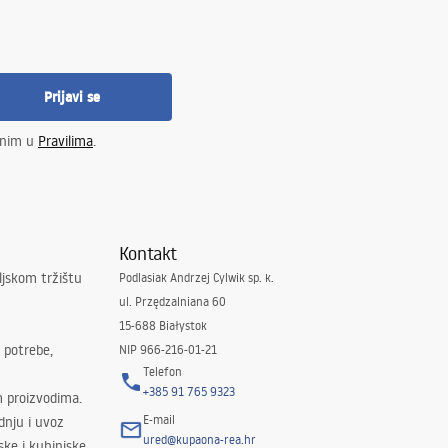
Prijavi se
enim u
Pravilima
.
Kontakt
ljskom tržištu
Podlasiak Andrzej Cylwik sp. k.
ul. Przędzalniana 60
15-688 Białystok
 potrebe,
NIP 966-216-01-21
Telefon
+385 91 765 9323
m proizvodima.
E-mail
odnju i uvoz
ured@kupaona-rea.hr
ske i kuhinjske