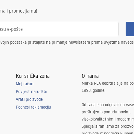
ima i promocijama!
svojih podataka pristajete na primanje newslettera prema uvjetima naved
Korisnička zona
O nama
Marka REA debitirala je na po
Moj račun
1993. godine.
Povijest narudžbi
Vrati proizvode
Od tada, kao odgovor na vaše
Podnesi reklamaciju
proširujemo ponudu novim,
visokokvalitetnim i moderni
Specijalizirani smo za proizv
proizvoda iz područja kupaon