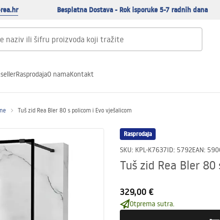
rea.hr
Besplatna Dostava - Rok isporuke 5-7 radnih dana
seller
Rasprodaja
O nama
Kontakt
ene
Tuš zid Rea Bler 80 s policom i Evo vješalicom
Rasprodaja
SKU
:
KPL-K7637
ID
:
5792
EAN
:
590
Tuš zid Rea Bler 80 
329,00 €
Otprema sutra.