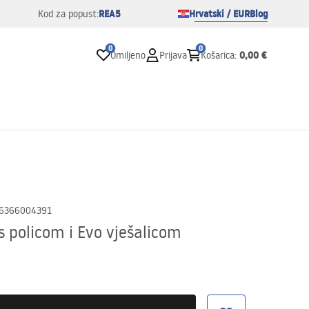
REA5
Hrvatski / EUR
Blog
Kod za popust:
0
0
0,00 €
Omiljeno
Prijava
Košarica
:
6366004391
s policom i Evo vješalicom