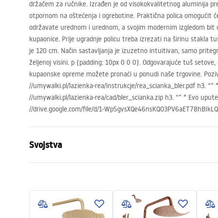
držačem za ručnike. Izrađen je od visokokvalitetnog aluminija 
otpornom na oštećenja i ogrebotine. Praktična polica omogućit 
održavate urednom i urednom, a svojim modernim izgledom bit 
kupaonice. Prije ugradnje policu treba izrezati na širinu stakla t
je 120 cm. Način sastavljanja je izuzetno intuitivan, samo pritegni
željenoj visini. p {padding: 10px 0 0 0}. Odgovarajuće tuš setove,
kupaonske opreme možete pronaći u ponudi naše trgovine. Poziva
//umywalki.pl/lazienka-rea/instrukcje/rea_scianka_bler.pdf h3. “” 
//umywalki.pl/lazienka-rea/cad/bler_scianka.zip h3. “” * Evo upute 
//drive.google.com/file/d/1-Wp5gvsXQe46nsKQO3PV6aET78hBIkLQ/v
Svojstva
Dimenzije (vrata x fiksna stijenka)
80
Boja
Black
Tip kabine
Walk-in
Boja stakla
Transpare