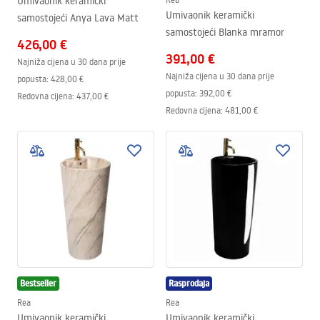
Umivaonik keramički
Umivaonik keramički
samostojeći Anya Lava Matt
samostojeći Blanka mramor
426,00 €
391,00 €
Najniža cijena u 30 dana prije
Najniža cijena u 30 dana prije
popusta:
428,00 €
popusta:
392,00 €
Redovna cijena
:
437,00 €
Redovna cijena
:
481,00 €
Bestseller
Rasprodaja
Rea
Rea
Umivaonik keramički
Umivaonik keramički