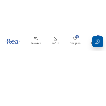
0
0
Jelovnik
Račun
Omiljeno
Košarica
Newsletter
Budite u tijeku s novostima i promocijama!
Prijavi se