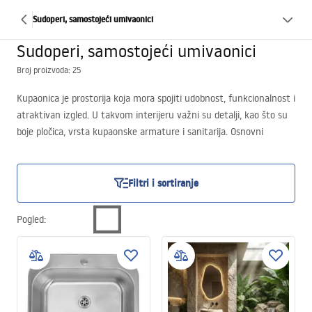
Sudoperi, samostojeći umivaonici
Sudoperi, samostojeći umivaonici
Broj proizvoda: 25
Kupaonica je prostorija koja mora spojiti udobnost, funkcionalnost i
atraktivan izgled. U takvom interijeru važni su detalji, kao što su
boje pločica, vrsta kupaonske armature i sanitarija. Osnovni
element opreme svake kupaonice je umivaonik, čiji izbor ima velik
utjecaj na udobnost korištenja prostora. Na tržištu su dostupne
ugradbene varijante ili samostojeći umivaonici, koji postaju sve
Filtri i sortiranje
popularniji.
Pogled
: