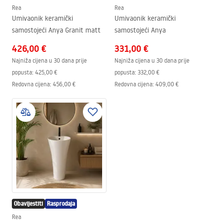
Rea
Rea
Umivaonik keramički
Umivaonik keramički
samostojeći Anya Granit matt
samostojeći Anya
426,00 €
331,00 €
Najniža cijena u 30 dana prije
Najniža cijena u 30 dana prije
popusta:
425,00 €
popusta:
332,00 €
Redovna cijena
:
456,00 €
Redovna cijena
:
409,00 €
Obavijestiti
Rasprodaja
Rea