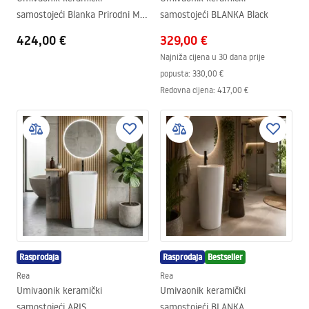
samostojeći Blanka Prirodni Mat
samostojeći BLANKA Black
mramor
424,00 €
329,00 €
Najniža cijena u 30 dana prije
popusta:
330,00 €
Redovna cijena
:
417,00 €
Rasprodaja
Rasprodaja
Bestseller
Rea
Rea
Umivaonik keramički
Umivaonik keramički
samostojeći ARIS
samostojeći BLANKA