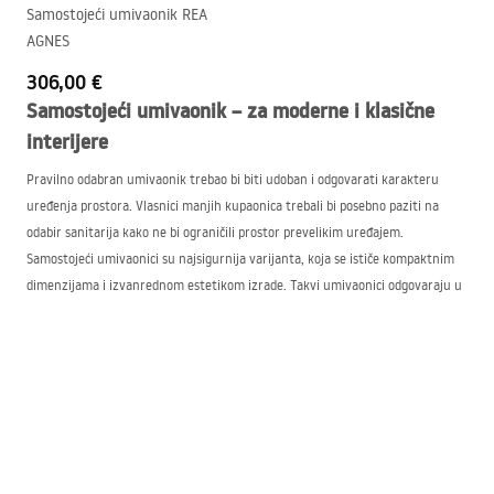
Samostojeći umivaonik REA
AGNES
306,00 €
Samostojeći umivaonik – za moderne i klasične
interijere
Pravilno odabran umivaonik trebao bi biti udoban i odgovarati karakteru
uređenja prostora. Vlasnici manjih kupaonica trebali bi posebno paziti na
odabir sanitarija kako ne bi ograničili prostor prevelikim uređajem.
Samostojeći umivaonici su najsigurnija varijanta, koja se ističe kompaktnim
dimenzijama i izvanrednom estetikom izrade. Takvi umivaonici odgovaraju u
principu svakoj kupaonici, kako u malim tako i u velikim prostorima. Stajaći
umivaonik također je najbolji izbor u slučaju zasebnog WC-a, gdje ograničen
kvadraturama omogućuje samo montažu WC školjke i malog umivaonika.
Umivaonici dostupni u našoj ponudi ističu se:
izvanrednim dizajnom,
detaljnom završnom obradom,
raznolikim dizajnom,