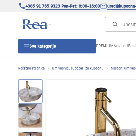
+385 91 765 9323 Pon-Pet: 8:00–16:00
ured@kupaona-
PREMIUM
Noviteti
Best
Sve kategorije
Početna stranica
Umivaonici, sudoperi za kupaonu
Nasadni umivao
Tuš kabine
Tuš vrata
Tuš kade
Tuš Kanalice