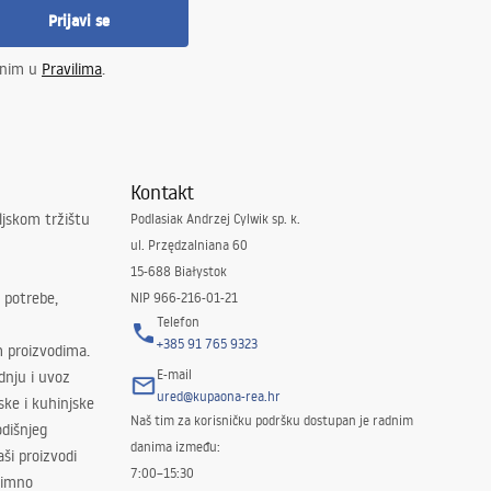
Prijavi se
enim u
Pravilima
.
Kontakt
ljskom tržištu
Podlasiak Andrzej Cylwik sp. k.
ul. Przędzalniana 60
15-688 Białystok
 potrebe,
NIP 966-216-01-21
Telefon
+385 91 765 9323
m proizvodima.
E-mail
odnju i uvoz
ured@kupaona-rea.hr
ske i kuhinjske
Naš tim za korisničku podršku dostupan je radnim
dišnjeg
danima između:
ši proizvodi
7:00–15:30
znimno