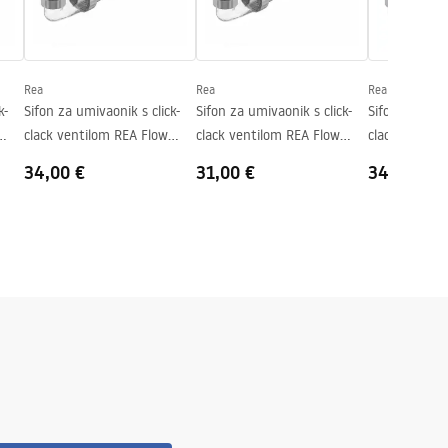
Rea
Rea
Rea
k-
Sifon za umivaonik s click-
Sifon za umivaonik s click-
Sifon za umiv
clack ventilom REA Flow
clack ventilom REA Flow
clack ventil
Brush Copper
White
Chrome
34,00 €
31,00 €
34,00 €