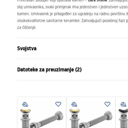
Lara Stone
Prekrasan sudoper koji oponaša kamen –
. Zahvaljujuć
sloj umivaonika, svaki primjerak ima jedinstven i jedinstven uzor
kamen. Umivaonik je prilagođen za ugradnju na radnu površinu ili
visokokvalitetne sanitarne keramike. Zahvaljujući posebnoj fazi pr
za čišćenje.
Svojstva
Način montaže
Na ploču
Datoteke za preuzimanje (2)
Materijal
Sanitarna k
Boja
Imitacija k
Jamst
Završetak
Mat
Montažne upute
Warra
Basin.pdf
Duljina
485
mm
Basins
Širina
350
mm
Visina
135
mm
Dubina
105
mm