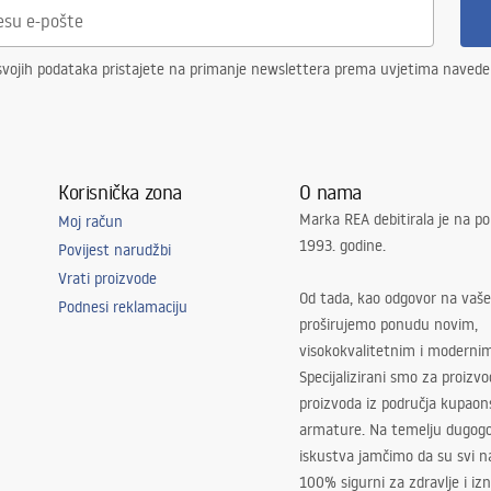
svojih podataka pristajete na primanje newslettera prema uvjetima naved
Korisnička zona
O nama
Marka REA debitirala je na po
Moj račun
1993. godine.
Povijest narudžbi
Vrati proizvode
Od tada, kao odgovor na vaše
Podnesi reklamaciju
proširujemo ponudu novim,
visokokvalitetnim i moderni
Specijalizirani smo za proizv
proizvoda iz područja kupaon
armature. Na temelju dugogo
iskustva jamčimo da su svi na
100% sigurni za zdravlje i i