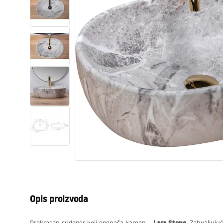
WC školjke
Umivaonici
Kade i paravani
Miješalice, pipe, slavine
Tuševi
Kuhinja
Pribor i kupaonski namještaj
Opis proizvoda