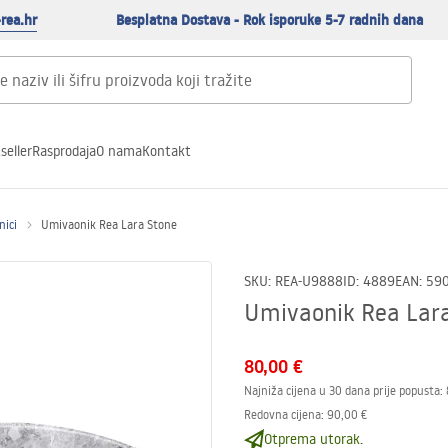
rea.hr
Besplatna Dostava - Rok isporuke 5-7 radnih dana
seller
Rasprodaja
O nama
Kontakt
nici
Umivaonik Rea Lara Stone
SKU
:
REA-U9888
ID
:
4889
EAN
:
59
Umivaonik Rea Lar
80,00 €
Najniža cijena u 30 dana prije popusta:
Redovna cijena
:
90,00 €
Otprema utorak.