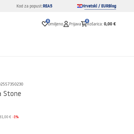
REA5
Hrvatski / EUR
Blog
Kod za popust:
0
0
0,00 €
Omiljeno
Prijava
Košarica
:
02557350230
a Stone
-
1
%
81,00 €