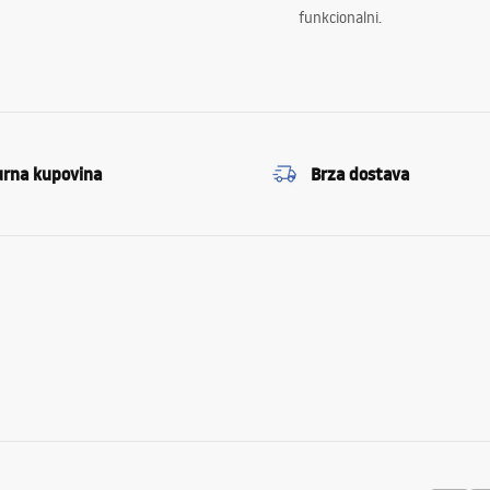
funkcionalni.
urna kupovina
Brza dostava