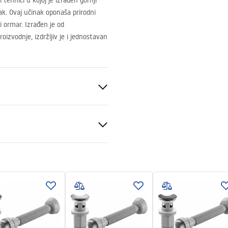
i tehnici u kojoj je izrađen gornji
ak. Ovaj učinak oponaša prirodni
 ormar. Izrađen je od
oizvodnje, izdržljiv je i jednostavan
eramika
amena
veni uvjeti
nty_Terms_and_Conditions_
_-_5.pdf