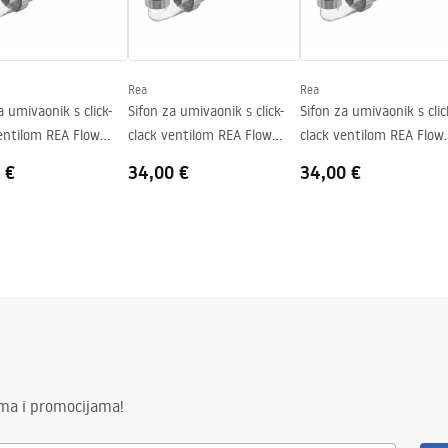
Rea
Rea
a umivaonik s click-
Sifon za umivaonik s click-
Sifon za umivaonik s clic
entilom REA Flow
clack ventilom REA Flow
clack ventilom REA Flow
Brush Nickel
Titan
 €
34,00 €
34,00 €
ima i promocijama!