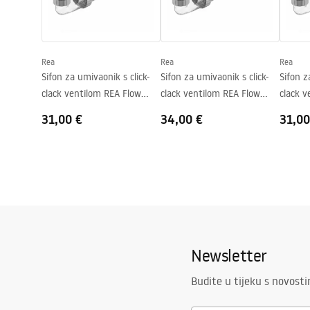
Oblik
Ovalni
Otvor za slavinu
NE
Rea
Rea
Rea
Preljevna rupa
NE
Sifon za umivaonik s click-
Sifon za umivaonik s click-
Sifon z
clack ventilom REA Flow
clack ventilom REA Flow
clack v
Gold
Brush Gold
Black
31,00 €
34,00 €
31,00
Newsletter
Budite u tijeku s novost