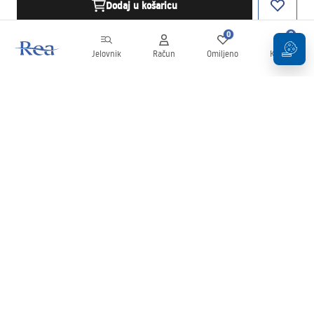
Dodaj u košaricu
0
0
Jelovnik
Račun
Omiljeno
Košarica
Newsletter
Budite u tijeku s novostima i promocijama!
Prijavi se
Unošenjem i potvrđivanjem svojih podataka pristajete na primanje
newslettera prema uvjetima navedenim u
Pravilima
.