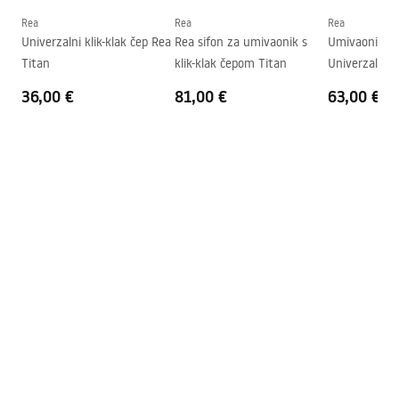
Oblik
Ovalni
Rea
Rea
Rea
Univerzalni klik-klak čep Rea
Rea sifon za umivaonik s
Umivaonik Sip
Otvor za slavinu
NE
Titan
klik-klak čepom Titan
Univerzalno 
Preljevna rupa
NE
36,00 €
81,00 €
63,00 €