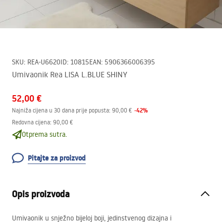
SKU
:
REA-U6620
ID
:
10815
EAN
:
5906366006395
Umivaonik Rea LISA L.BLUE SHINY
52,00 €
-
42
%
Najniža cijena u 30 dana prije popusta:
90,00 €
Redovna cijena
:
90,00 €
Otprema sutra.
Pitajte za proizvod
Opis proizvoda
Umivaonik u snježno bijeloj boji, jedinstvenog dizajna i