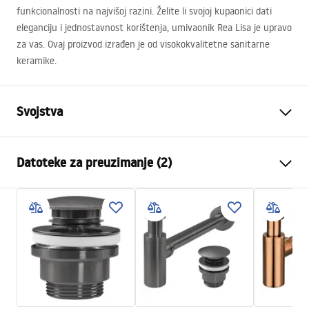
funkcionalnosti na najvišoj razini. Želite li svojoj kupaonici dati
eleganciju i jednostavnost korištenja, umivaonik Rea Lisa je upravo
za vas. Ovaj proizvod izrađen je od visokokvalitetne sanitarne
keramike.
Svojstva
Način montaže
Na ploču
Datoteke za preuzimanje (2)
Materijal
Sanitarna keramika
Boja
Plava
Montažne upute
Završetak
Sjajni
Basin.pdf
Duljina
490
mm
Širina
350
mm
Jamstveni uvjeti
Visina
140
mm
Warranty_Terms_and_Conditions_Basins_-_5.pdf
Dubina
100
mm