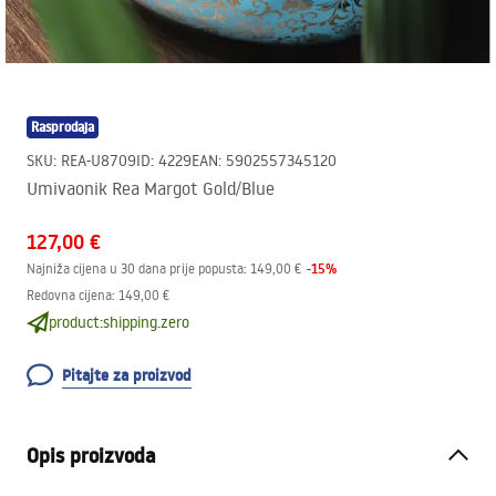
Rasprodaja
SKU
:
REA-U8709
ID
:
4229
EAN
:
5902557345120
Umivaonik Rea Margot Gold/Blue
127,00 €
-
15
%
Najniža cijena u 30 dana prije popusta:
149,00 €
Redovna cijena
:
149,00 €
product:shipping.zero
Pitajte za proizvod
Opis proizvoda