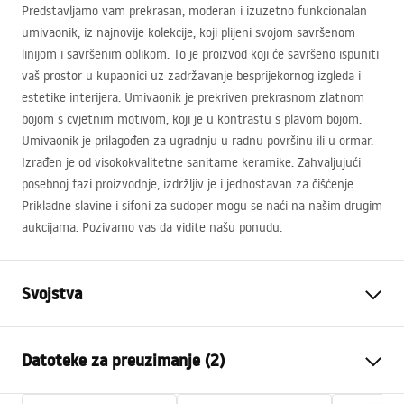
Predstavljamo vam prekrasan, moderan i izuzetno funkcionalan
umivaonik, iz najnovije kolekcije, koji plijeni svojom savršenom
linijom i savršenim oblikom. To je proizvod koji će savršeno ispuniti
vaš prostor u kupaonici uz zadržavanje besprijekornog izgleda i
estetike interijera. Umivaonik je prekriven prekrasnom zlatnom
bojom s cvjetnim motivom, koji je u kontrastu s plavom bojom.
Umivaonik je prilagođen za ugradnju u radnu površinu ili u ormar.
Izrađen je od visokokvalitetne sanitarne keramike. Zahvaljujući
posebnoj fazi proizvodnje, izdržljiv je i jednostavan za čišćenje.
Prikladne slavine i sifoni za sudoper mogu se naći na našim drugim
aukcijama. Pozivamo vas da vidite našu ponudu.
Svojstva
Način montaže
Na ploču
Datoteke za preuzimanje (2)
Materijal
Sanitarna keramika
Boja
Plava, Uzor