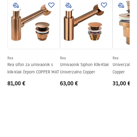
Montažne upute
Završetak
Sjajni
Basin.pdf
Duljina
520
mm
Širina
400
mm
Jamstveni uvjeti
Visina
135
mm
Warranty_Terms_and_Conditions_Basins_-_5.pdf
Dubina
110
mm
Oblik
Ovalni
Rea
Rea
Rea
Rea sifon za umivaonik s
Umivaonik Siphon Klik-Klak
Univerzalni k
Otvor za slavinu
NE
klik-klak čepom COPPER MAT
Univerzalno Copper
Copper
Preljevna rupa
NE
81,00 €
63,00 €
31,00 €