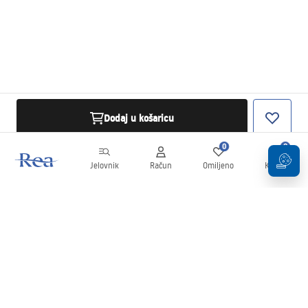
Dodaj u košaricu
0
0
Jelovnik
Račun
Omiljeno
Košarica
Newsletter
Budite u tijeku s novostima i promocijama!