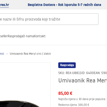
rea.hr
Besplatna Dostava - Rok isporuke 5-7 radnih dana
seller
Rasprodaja
O nama
Kontakt
nici
Umivaonik Rea Meryl crni / zlatni
Rasprodaja
SKU
:
REA-U8811
ID
:
6400
EAN
:
590
Umivaonik Rea Meryl
85,00 €
Najniža cijena u 30 dana prije popusta:
Redovna cijena
:
166,00 €