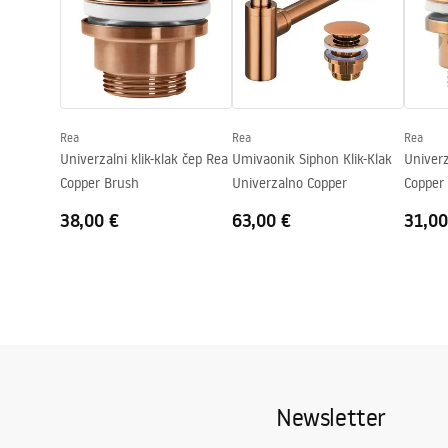
Visina
145
mm
Dubina
125
mm
Oblik
Ovalni
Otvor za slavinu
NE
Rea
Rea
Rea
Preljevna rupa
NE
Univerzalni klik-klak čep Rea
Umivaonik Siphon Klik-Klak
Univerz
Copper Brush
Univerzalno Copper
Copper
38,00 €
63,00 €
31,00
Newsletter