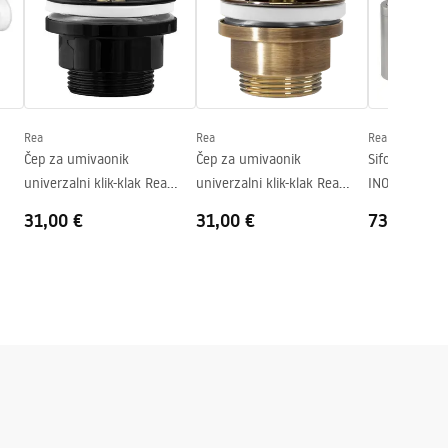
Rea
Rea
Rea
Čep za umivaonik
Čep za umivaonik
Sifon Rea B
univerzalni klik-klak Rea
univerzalni klik-klak Rea
INOX
Brushed BLACK METALIC
Brushed GOLD Antique
31,00 €
31,00 €
73,00 €