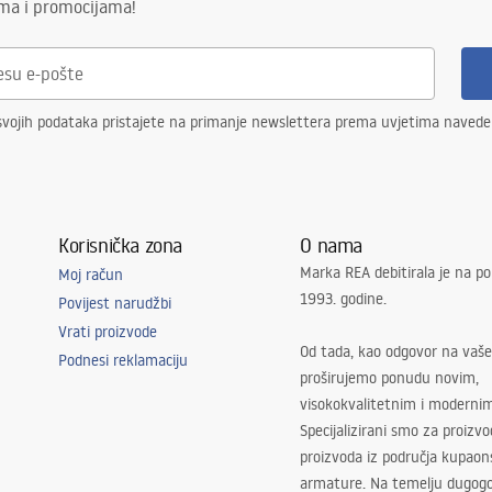
ima i promocijama!
svojih podataka pristajete na primanje newslettera prema uvjetima naved
Korisnička zona
O nama
Marka REA debitirala je na po
Moj račun
1993. godine.
Povijest narudžbi
Vrati proizvode
Od tada, kao odgovor na vaše
Podnesi reklamaciju
proširujemo ponudu novim,
visokokvalitetnim i moderni
Specijalizirani smo za proizv
proizvoda iz područja kupaon
armature. Na temelju dugogo