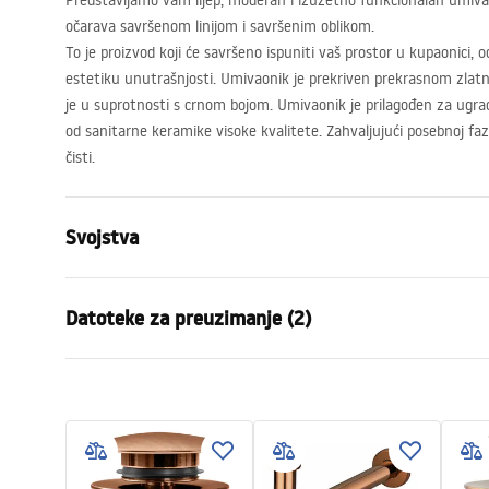
Predstavljamo vam lijep, moderan i izuzetno funkcionalan umivaoni
očarava savršenom linijom i savršenim oblikom.
To je proizvod koji će savršeno ispuniti vaš prostor u kupaonici, o
estetiku unutrašnjosti. Umivaonik je prekriven prekrasnom zla
je u suprotnosti s crnom bojom. Umivaonik je prilagođen za ugradn
od sanitarne keramike visoke kvalitete. Zahvaljujući posebnoj fazi p
čisti.
Svojstva
Način montaže
Na ploču
Datoteke za preuzimanje (2)
Materijal
Sanitarna k
Boja
Crna/Zlatna
Jamst
Završetak
Sjajni
Montažne upute
Warra
Basin.pdf
Duljina
600
mm
Basins
Širina
405
mm