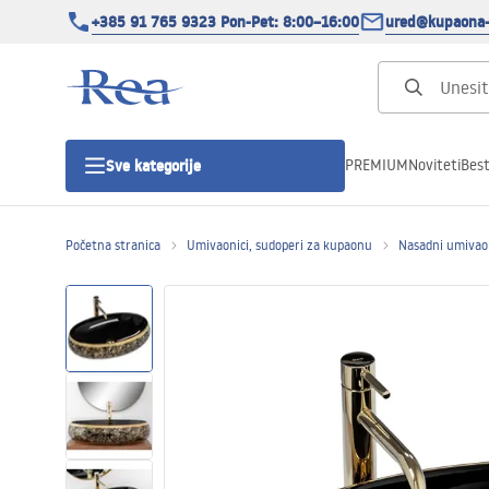
+385 91 765 9323 Pon-Pet: 8:00–16:00
ured@kupaona-
PREMIUM
Noviteti
Best
Sve kategorije
Početna stranica
Umivaonici, sudoperi za kupaonu
Nasadni umivao
Tuš kabine
Tuš vrata
Tuš kade
Tuš Kanalice