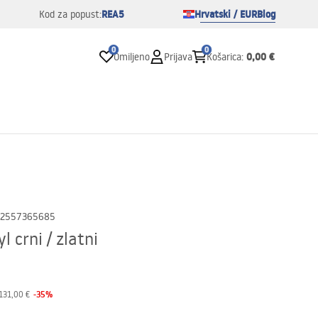
REA5
Hrvatski / EUR
Blog
Kod za popust:
0
0
0,00 €
Omiljeno
Prijava
Košarica
:
2557365685
 crni / zlatni
-
35
%
131,00 €