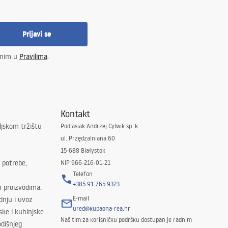
Prijavi se
enim u
Pravilima
.
Kontakt
ljskom tržištu
Podlasiak Andrzej Cylwik sp. k.
ul. Przędzalniana 60
15-688 Białystok
 potrebe,
NIP 966-216-01-21
Telefon
+385 91 765 9323
m proizvodima.
E-mail
odnju i uvoz
ured@kupaona-rea.hr
ske i kuhinjske
Naš tim za korisničku podršku dostupan je radnim
dišnjeg