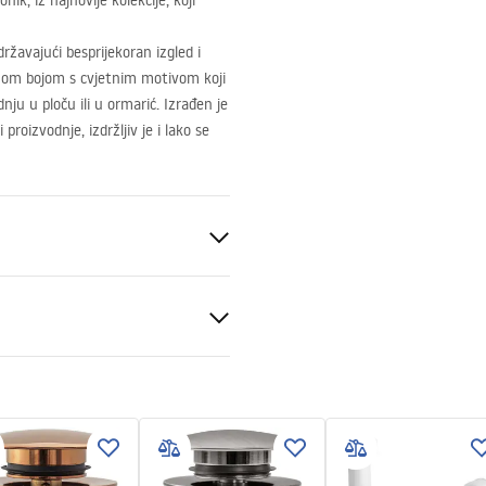
k, iz najnovije kolekcije, koji
državajući besprijekoran izgled i
tnom bojom s cvjetnim motivom koji
ju u ploču ili u ormarić. Izrađen je
roizvodnje, izdržljiv je i lako se
eramika
, Uzor
veni uvjeti
nty_Terms_and_Conditions_
_-_5.pdf