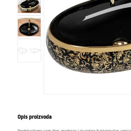
WC školjke
Umivaonici
Kade i paravani
Miješalice, pipe, slavine
Tuševi
Kuhinja
Pribor i kupaonski namještaj
Opis proizvoda