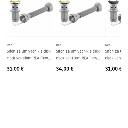
Basin.pdf
Duljina
610
mm
Širina
385
mm
Deklaracja Właściwości Użytkowych
Visina
120
mm
SOFIA MINI AIAX SHINY Deklaracja.pdf
Dubina
100
mm
Oblik
Ovalni
Rea
Rea
Rea
Jamstveni uvjeti
Sifon za umivaonik s click-
Sifon za umivaonik s click-
Sifon za umiv
Otvor za slavinu
NE
Warranty_Terms_and_Conditions_Basins_-_5.pdf
clack ventilom REA Flow
clack ventilom REA Flow
clack ventil
Preljevna rupa
NE
Gold
Brush Gold
Black
31,00 €
34,00 €
31,00 €