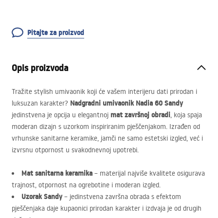
Pitajte za proizvod
Opis proizvoda
Tražite stylish umivaonik koji će vašem interijeru dati prirodan i
Nadgradni umivaonik Nadia 60 Sandy
luksuzan karakter?
mat završnoj obradi
jedinstvena je opcija u elegantnoj
, koja spaja
moderan dizajn s uzorkom inspiriranim pješčenjakom. Izrađen od
vrhunske sanitarne keramike, jamči ne samo estetski izgled, već i
izvrsnu otpornost u svakodnevnoj upotrebi.
Mat sanitarna keramika
– materijal najviše kvalitete osigurava
trajnost, otpornost na ogrebotine i moderan izgled.
Uzorak Sandy
– jedinstvena završna obrada s efektom
pješčenjaka daje kupaonici prirodan karakter i izdvaja je od drugih