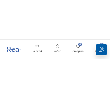
0
0
Jelovnik
Račun
Omiljeno
Košarica
Newsletter
Budite u tijeku s novostima i promocijama!