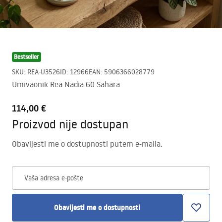
Bestseller
SKU
:
REA-U3526
ID
:
12966
EAN
:
5906366028779
Umivaonik Rea Nadia 60 Sahara
114,00 €
Proizvod nije dostupan
Obavijesti me o dostupnosti putem e-maila.
Vaša adresa e-pošte
Obavijesti me o dostupnosti