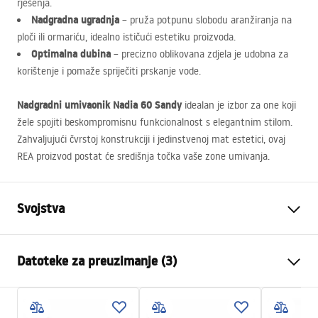
rješenja.
Nadgradna ugradnja
– pruža potpunu slobodu aranžiranja na
ploči ili ormariću, idealno ističući estetiku proizvoda.
Optimalna dubina
– precizno oblikovana zdjela je udobna za
korištenje i pomaže spriječiti prskanje vode.
Nadgradni umivaonik Nadia 60 Sandy
idealan je izbor za one koji
žele spojiti beskompromisnu funkcionalnost s elegantnim stilom.
Zahvaljujući čvrstoj konstrukciji i jedinstvenoj mat estetici, ovaj
REA
proizvod postat će središnja točka vaše zone umivanja.
Svojstva
Način montaže
Na ploču
Datoteke za preuzimanje (3)
Materijal
Sanitarna keramika
Boja
Bež, Imitacija kamena
Montažne upute
Završetak
Mat