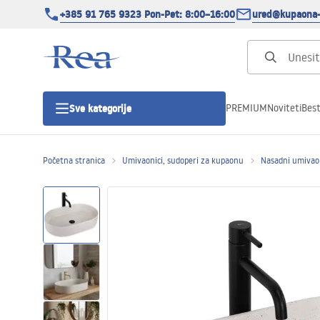
+385 91 765 9323 Pon-Pet: 8:00–16:00
ured@kupaona-
PREMIUM
Noviteti
Best
Sve kategorije
Početna stranica
Umivaonici, sudoperi za kupaonu
Nasadni umivao
Tuš kabine
Tuš vrata
Tuš kade
Tuš Kanalice