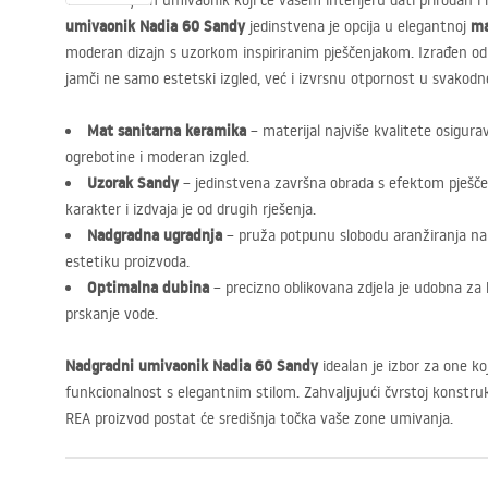
Tražite stylish umivaonik koji će vašem interijeru dati prirodan 
umivaonik Nadia 60 Sandy
ma
jedinstvena je opcija u elegantnoj
moderan dizajn s uzorkom inspiriranim pješčenjakom. Izrađen o
jamči ne samo estetski izgled, već i izvrsnu otpornost u svakodn
Mat sanitarna keramika
– materijal najviše kvalitete osigura
ogrebotine i moderan izgled.
Uzorak Sandy
– jedinstvena završna obrada s efektom pješče
karakter i izdvaja je od drugih rješenja.
Nadgradna ugradnja
– pruža potpunu slobodu aranžiranja na pl
estetiku proizvoda.
Optimalna dubina
– precizno oblikovana zdjela je udobna za k
prskanje vode.
Nadgradni umivaonik Nadia 60 Sandy
idealan je izbor za one ko
funkcionalnost s elegantnim stilom. Zahvaljujući čvrstoj konstrukc
REA
proizvod postat će središnja točka vaše zone umivanja.