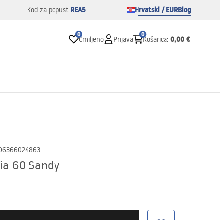
REA5
Hrvatski / EUR
Blog
Kod za popust:
0
0
0,00 €
Omiljeno
Prijava
Košarica
:
06366024863
ia 60 Sandy