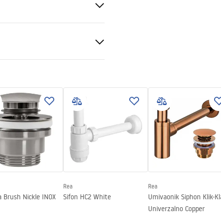
eramika
ija kamena
racja Właściwości
kowych
MINI AIAX SHINY
acja.pdf
Rea
Rea
 Brush Nickle INOX
Sifon HC2 White
Umivaonik Siphon Klik-Kl
Univerzalno Copper