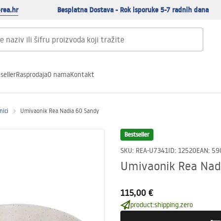
rea.hr
Besplatna Dostava - Rok isporuke 5-7 radnih dana
seller
Rasprodaja
O nama
Kontakt
nici
Umivaonik Rea Nadia 60 Sandy
Bestseller
SKU
:
REA-U7341
ID
:
12520
EAN
:
59
Umivaonik Rea Nad
115,00 €
product:shipping.zero