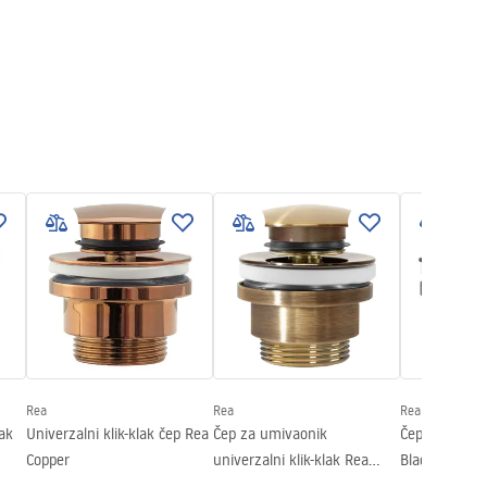
Rea
Rea
Rea
ak
Univerzalni klik-klak čep Rea
Čep za umivaonik
Čep univerzal
Copper
univerzalni klik-klak Rea
Black Mat
Brushed GOLD Antique