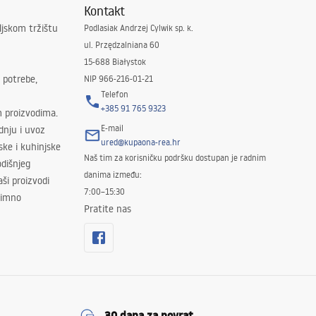
Kontakt
ljskom tržištu
Podlasiak Andrzej Cylwik sp. k.
ul. Przędzalniana 60
15-688 Białystok
 potrebe,
NIP 966-216-01-21
Telefon
+385 91 765 9323
m proizvodima.
E-mail
odnju i uvoz
ured@kupaona-rea.hr
ske i kuhinjske
Naš tim za korisničku podršku dostupan je radnim
dišnjeg
danima između:
ši proizvodi
7:00–15:30
znimno
Pratite nas
30 dana za povrat