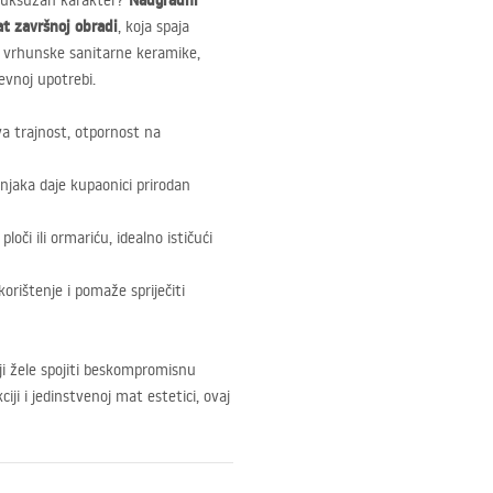
Nadgradni
i luksuzan karakter?
t završnoj obradi
, koja spaja
d vrhunske sanitarne keramike,
evnoj upotrebi.
va trajnost, otpornost na
njaka daje kupaonici prirodan
oči ili ormariću, idealno ističući
orištenje i pomaže spriječiti
ji žele spojiti beskompromisnu
iji i jedinstvenoj mat estetici, ovaj