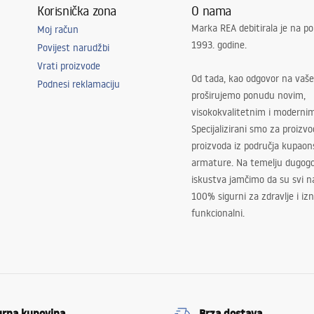
Korisnička zona
O nama
Marka REA debitirala je na po
Moj račun
1993. godine.
Povijest narudžbi
Vrati proizvode
Od tada, kao odgovor na vaše
Podnesi reklamaciju
proširujemo ponudu novim,
visokokvalitetnim i moderni
Specijalizirani smo za proizv
proizvoda iz područja kupaon
armature. Na temelju dugogo
iskustva jamčimo da su svi na
100% sigurni za zdravlje i i
funkcionalni.
urna kupovina
Brza dostava