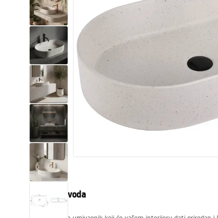
WC školjke
Umivaonici
Kade i paravani
Miješalice, pipe, slavine
Tuševi
Kuhinja
Pribor i kupaonski namještaj
Opis proizvoda