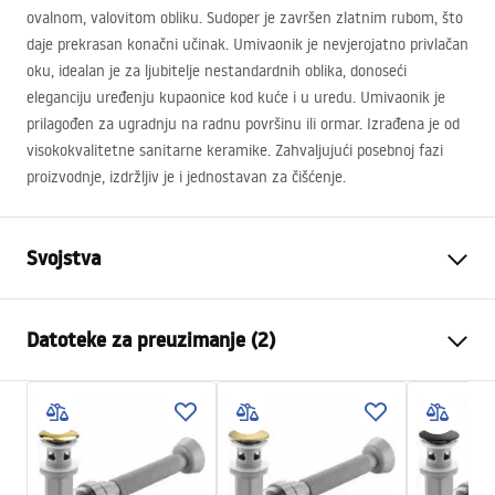
ovalnom, valovitom obliku. Sudoper je završen zlatnim rubom, što
daje prekrasan konačni učinak. Umivaonik je nevjerojatno privlačan
oku, idealan je za ljubitelje nestandardnih oblika, donoseći
eleganciju uređenju kupaonice kod kuće i u uredu. Umivaonik je
prilagođen za ugradnju na radnu površinu ili ormar. Izrađena je od
visokokvalitetne sanitarne keramike. Zahvaljujući posebnoj fazi
proizvodnje, izdržljiv je i jednostavan za čišćenje.
Svojstva
Način montaže
Na ploču
Datoteke za preuzimanje (2)
Materijal
Sanitarna keramika
Boja
Bijela, Bijela/Zlatna
Montažne upute
Završetak
Sjajni
Basin.pdf
Duljina
515
mm
Širina
375
mm