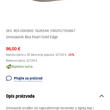
SKU
:
REA-U0696
ID
:
5626
EAN
:
5902557356867
Umivaonik Rea Pearl Gold Edge
96,00 €
-
24
%
Najniža cijena u 30 dana prije popusta:
127,00 €
Redovna cijena
:
127,00 €
Otprema sutra.
Pitajte za proizvod
Opis proizvoda
Umivaonik izrađen od najkvalitetnije keramike u bijeloj boji i