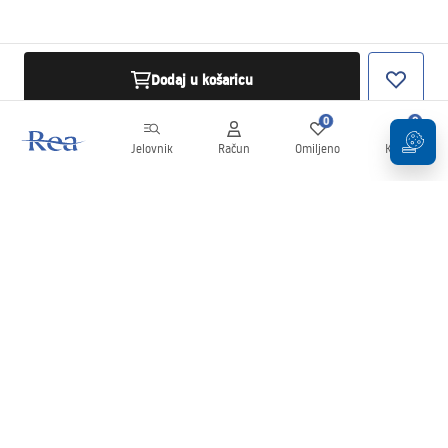
Dodaj u košaricu
0
0
Jelovnik
Račun
Omiljeno
Košarica
Newsletter
Budite u tijeku s novostima i promocijama!
Prijavi se
Unošenjem i potvrđivanjem svojih podataka pristajete na primanje