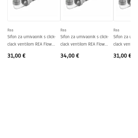
Jamstveni uvjeti
Visina
135
mm
Warranty_Terms_and_Conditions_Basins_-_5.pdf
Dubina
105
mm
Oblik
Asimetrični
Rea
Rea
Rea
Sifon za umivaonik s click-
Sifon za umivaonik s click-
Sifon za umiv
Otvor za slavinu
NE
clack ventilom REA Flow
clack ventilom REA Flow
clack ventil
Preljevna rupa
NE
Gold
Brush Gold
Black
31,00 €
34,00 €
31,00 €