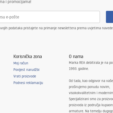
ima i promocijama!
svojih podataka pristajete na primanje newslettera prema uvjetima naved
Korisnička zona
O nama
Marka REA debitirala je na po
Moj račun
1993. godine.
Povijest narudžbi
Vrati proizvode
Od tada, kao odgovor na vaše
Podnesi reklamaciju
proširujemo ponudu novim,
visokokvalitetnim i moderni
Specijalizirani smo za proizv
proizvoda iz područja kupaon
armature. Na temelju dugogo