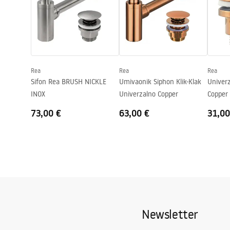
Visina
135
mm
Dubina
100
mm
Oblik
Ovalni
Otvor za slavinu
NE
Rea
Rea
Rea
Preljevna rupa
NE
Sifon Rea BRUSH NICKLE
Umivaonik Siphon Klik-Klak
Univerz
INOX
Univerzalno Copper
Copper
73,00 €
63,00 €
31,00
Newsletter