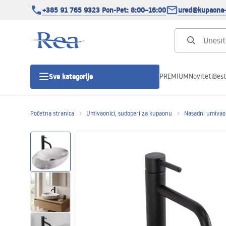
+385 91 765 9323 Pon-Pet: 8:00–16:00
ured@kupaona-
PREMIUM
Noviteti
Best
Sve kategorije
Početna stranica
Umivaonici, sudoperi za kupaonu
Nasadni umivao
Tuš kabine
Tuš vrata
Tuš kade
Tuš Kanalice