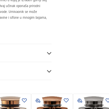
ci u kojoj je izrađen gornji sloj
Ovaj učinak oponaša prirodni
 vode. Umivaonik se može
lavine i sifone u mnogim bojama,
eramika
amena
veni uvjeti
nty_Terms_and_Conditions_
_-_5.pdf