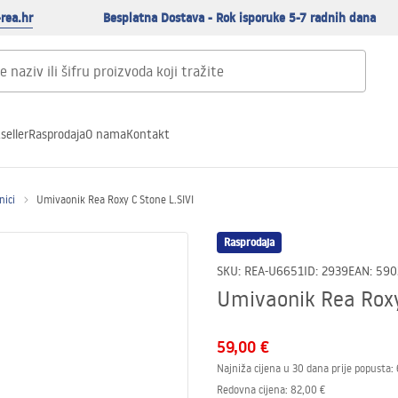
rea.hr
Besplatna Dostava - Rok isporuke 5-7 radnih dana
seller
Rasprodaja
O nama
Kontakt
nici
Umivaonik Rea Roxy C Stone L.SIVI
Rasprodaja
SKU
:
REA-U6651
ID
:
2939
EAN
:
590
Umivaonik Rea Roxy
59,00 €
Najniža cijena u 30 dana prije popusta:
Redovna cijena
:
82,00 €