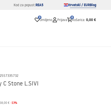
REA5
Hrvatski / EUR
Blog
Kod za popust:
0
0
0,00 €
Omiljeno
Prijava
Košarica
:
2557335732
 C Stone L.SIVI
-
13
%
68,00 €