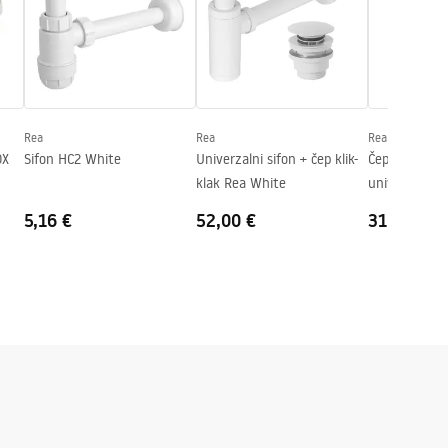
Rea
Rea
Rea
OX
Sifon HC2 White
Univerzalni sifon + čep klik-
Čep za umiva
klak Rea White
univerzalni k
Brushed GOL
5,16 €
52,00 €
31,00 €