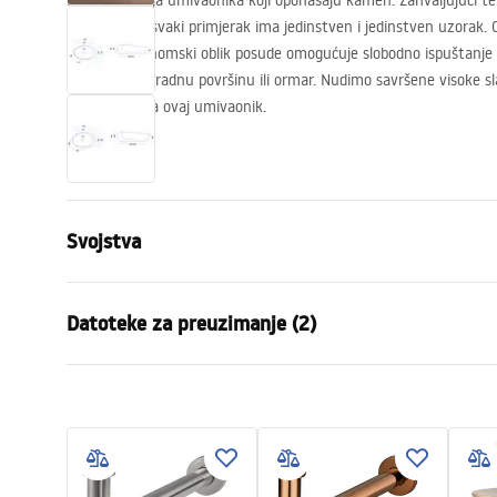
Moderna serija umivaonika koji oponašaju kamen. Zahvaljujući tehni
umivaonika, svaki primjerak ima jedinstven i jedinstven uzorak. 
kamen. Ergonomski oblik posude omogućuje slobodno ispuštanje
montirati na radnu površinu ili ormar. Nudimo savršene visoke s
dizajnirane za ovaj umivaonik.
CAD
h3.
Svojstva
Način montaže
Na ploču
Datoteke za preuzimanje (2)
Materijal
Sanitarna k
Boja
Imitacija k
Jamst
Završetak
Mat
Montažne upute
Warra
Basin.pdf
Duljina
490
mm
Basins
Širina
310
mm