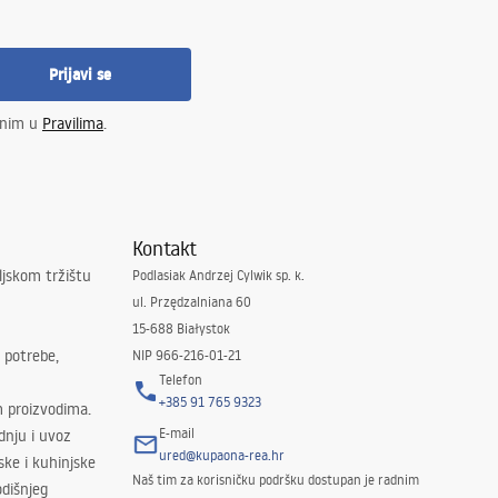
Prijavi se
enim u
Pravilima
.
Kontakt
ljskom tržištu
Podlasiak Andrzej Cylwik sp. k.
ul. Przędzalniana 60
15-688 Białystok
 potrebe,
NIP 966-216-01-21
Telefon
+385 91 765 9323
m proizvodima.
E-mail
odnju i uvoz
ured@kupaona-rea.hr
ske i kuhinjske
Naš tim za korisničku podršku dostupan je radnim
dišnjeg