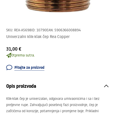
SKU
:
REA-A5698
ID
:
10790
EAN
:
5906366008894
Univerzalni klik-klak čep Rea Copper
31,00 €
Otprema sutra.
Pitajte za proizvod
Opis proizvoda
Klik-klak čep je univerzalan, odgovara umivaonicima i sa i bez
preljevne rupe. Zahvaljujući posebnoj fazi proizvodnje, ćep je
zaštićena od korozije, potamnjenja i promjene boje. Prikladni