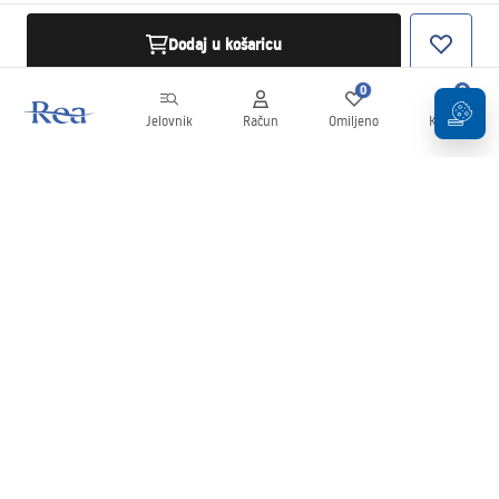
Dodaj u košaricu
0
0
Jelovnik
Račun
Omiljeno
Košarica
Newsletter
Budite u tijeku s novostima i promocijama!
Prijavi se
Unošenjem i potvrđivanjem svojih podataka pristajete na primanje
newslettera prema uvjetima navedenim u
Pravilima
.