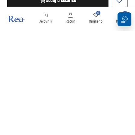
Dodaj u košaricu
0
0
Jelovnik
Račun
Omiljeno
Košarica
Newsletter
Budite u tijeku s novostima i promocijama!
Prijavi se
Unošenjem i potvrđivanjem svojih podataka pristajete na primanje
newslettera prema uvjetima navedenim u
Pravilima
.