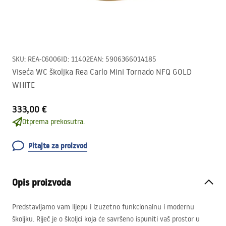
SKU
:
REA-C6006
ID
:
11402
EAN
:
5906366014185
Viseća WC školjka Rea Carlo Mini Tornado NFQ GOLD
WHITE
333,00 €
Otprema prekosutra.
Pitajte za proizvod
Opis proizvoda
Predstavljamo vam lijepu i izuzetno funkcionalnu i modernu
školjku. Riječ je o školjci koja će savršeno ispuniti vaš prostor u