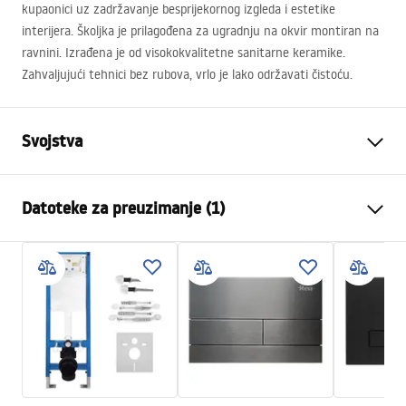
kupaonici uz zadržavanje besprijekornog izgleda i estetike
interijera. Školjka je prilagođena za ugradnju na okvir montiran na
ravnini. Izrađena je od visokokvalitetne sanitarne keramike.
Zahvaljujući tehnici bez rubova, vrlo je lako održavati čistoću.
Svojstva
Način montaže
Zidna
Datoteke za preuzimanje (1)
Sustav ispiranja
Rimless Tornado NFQ (Noise-
Free Quiet)
Montažne upute
Boja
Bijela/Zlatna
WC.pdf
Završetak
Sjajni
Materijal
Sanitarna keramika
Duljina
490
mm
Širina
355
mm