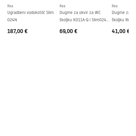
Visina
350
mm
Rea
Rea
Rea
Razmak montažnih vijaka
180
mm
Ugradbeni vodokotlić Slim
Dugme za okvir za WC
Dugme za ok
024N
školjku K011A-Q i Slim024N
školjku Rea 
Daska uključena
Da, bijela
Rea T Titan
Slim 024N Bl
187,00 €
69,00 €
41,00 €