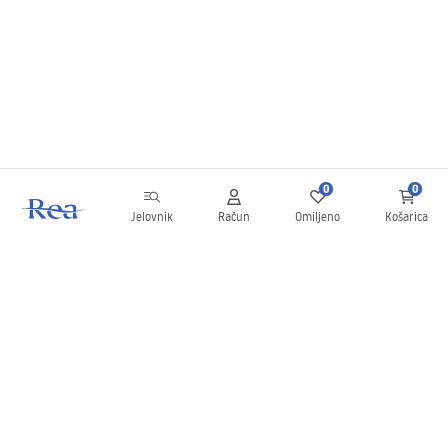
0
0
Jelovnik
Račun
Omiljeno
Košarica
Newsletter
Budite u tijeku s novostima i promocijama!