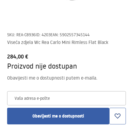
SKU
:
REA-C8936
ID
:
4203
EAN
:
5902557345144
Viseća zdjela Wc Rea Carlo Mini Rimless Flat Black
284,00 €
Proizvod nije dostupan
Obavijesti me o dostupnosti putem e-maila.
Vaša adresa e-pošte
Obavijesti me o dostupnosti