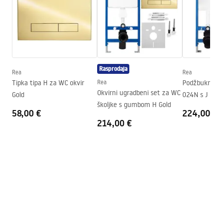
Materijal
Sanitarna keramika
Duljina
495
mm
CAD
Širina
370
mm
WC_CARLO_MINI_RIMLESS_Black.dwg
Visina
355
mm
Rasprodaja
Razmak montažnih vijaka
180
mm
Rea
Rea
Montažne upute
Tipka tipa H za WC okvir
Rea
Podžbukni Se
Daska uključena
Da, u boji WC školjke
WC.pdf
Okvirni ugradbeni set za WC
Gold
024N s J Gol
školjke s gumbom H Gold
58,00 €
224,00 €
214,00 €