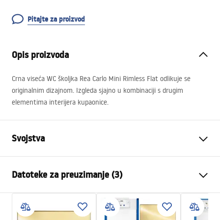
Pitajte za proizvod
Opis proizvoda
Crna viseća WC školjka Rea Carlo Mini Rimless Flat odlikuje se
originalnim dizajnom. Izgleda sjajno u kombinaciji s drugim
elementima interijera kupaonice.
Svojstva
Način montaže
Zidna
Datoteke za preuzimanje (3)
Sustav ispiranja
Rimless (bez ruba)
Boja
Crn
Installation instructions
Završetak
Sjajni
inrukcja-montażu-misy-wc-video.mp4