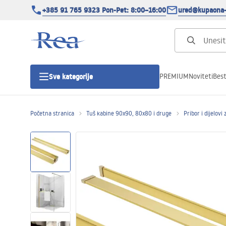
+385 91 765 9323 Pon-Pet: 8:00–16:00
ured@kupaona-
PREMIUM
Noviteti
Best
Sve kategorije
Početna stranica
Tuš kabine 90x90, 80x80 i druge
Pribor i dijelovi
Tuš kabine
Tuš vrata
Tuš kade
Tuš Kanalice