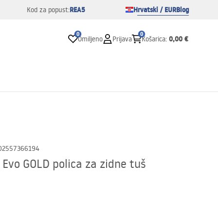
REA5
Hrvatski / EUR
Blog
Kod za popust:
0
0
0,00 €
Omiljeno
Prijava
Košarica
:
02557366194
e Evo GOLD polica za zidne tuš