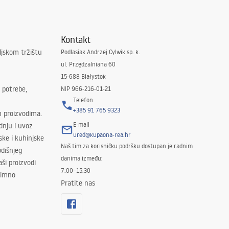
Kontakt
ljskom tržištu
Podlasiak Andrzej Cylwik sp. k.
ul. Przędzalniana 60
15-688 Białystok
 potrebe,
NIP 966-216-01-21
Telefon
+385 91 765 9323
m proizvodima.
E-mail
odnju i uvoz
ured@kupaona-rea.hr
ske i kuhinjske
Naš tim za korisničku podršku dostupan je radnim
dišnjeg
danima između:
ši proizvodi
7:00–15:30
znimno
Pratite nas