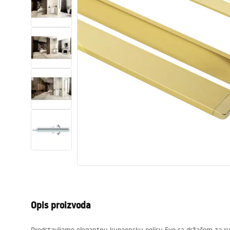
WC školjke
Umivaonici
Kade i paravani
Miješalice, pipe, slavine
Tuševi
Kuhinja
Pribor i kupaonski namještaj
Opis proizvoda