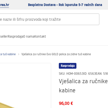
rea.hr
Besplatna Dostava - Rok isporuke 5-7 radnih dana
seller
Rasprodaja
O nama
Kontakt
 za tuš kabine
Vješalica za ručnike Evo GOLD polica za zidne tuš kabine
Rasprodaja
SKU
:
HOM-00653
ID
:
6563
EAN
:
59
Vješalica za ručnik
kabine
96,00 €