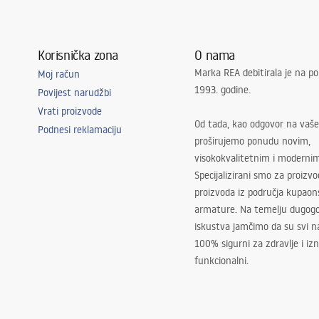
Korisnička zona
O nama
Marka REA debitirala je na po
Moj račun
1993. godine.
Povijest narudžbi
Vrati proizvode
Od tada, kao odgovor na vaše
Podnesi reklamaciju
proširujemo ponudu novim,
visokokvalitetnim i moderni
Specijalizirani smo za proizv
proizvoda iz područja kupaon
armature. Na temelju dugogo
iskustva jamčimo da su svi na
100% sigurni za zdravlje i i
funkcionalni.