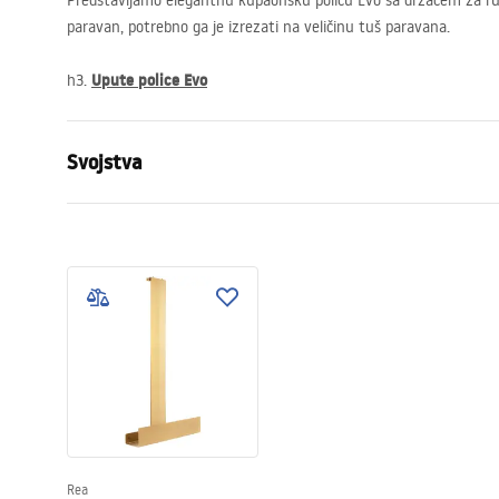
Predstavljamo elegantnu kupaonsku policu Evo sa držačem za ruč
paravan, potrebno ga je izrezati na veličinu tuš paravana.
Upute police Evo
h3.
Svojstva
Materijal
aluminium
Boja
Gold
Visina (mm)
1200
mm
Širina (mm)
650
mm
Rea