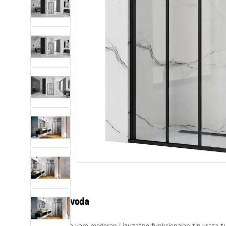
WC školjke
Umivaonici
Kade i paravani
Miješalice, pipe, slavine
Tuševi
Kuhinja
Pribor i kupaonski namještaj
Opis proizvoda