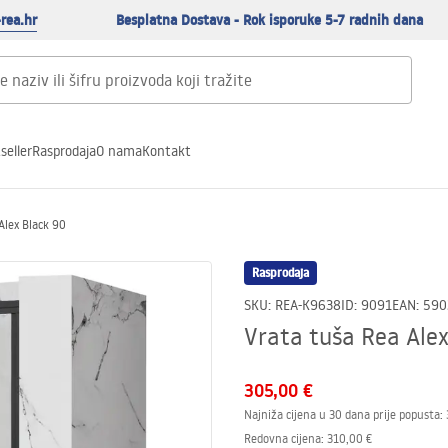
rea.hr
Besplatna Dostava - Rok isporuke 5-7 radnih dana
seller
Rasprodaja
O nama
Kontakt
Alex Black 90
Rasprodaja
SKU
:
REA-K9638
ID
:
9091
EAN
:
590
Vrata tuša Rea Alex
305,00 €
Najniža cijena u 30 dana prije popusta:
Redovna cijena
:
310,00 €