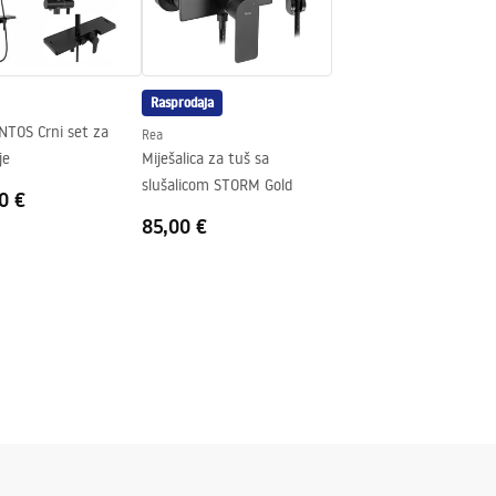
Rasprodaja
NTOS Crni set za
Rea
je
Miješalica za tuš sa
slušalicom STORM Gold
0 €
85,00 €