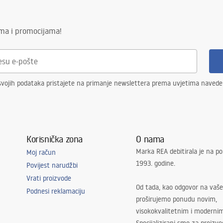
ima i promocijama!
svojih podataka pristajete na primanje newslettera prema uvjetima naved
Korisnička zona
O nama
Marka REA debitirala je na po
Moj račun
1993. godine.
Povijest narudžbi
Vrati proizvode
Od tada, kao odgovor na vaše
Podnesi reklamaciju
proširujemo ponudu novim,
visokokvalitetnim i moderni