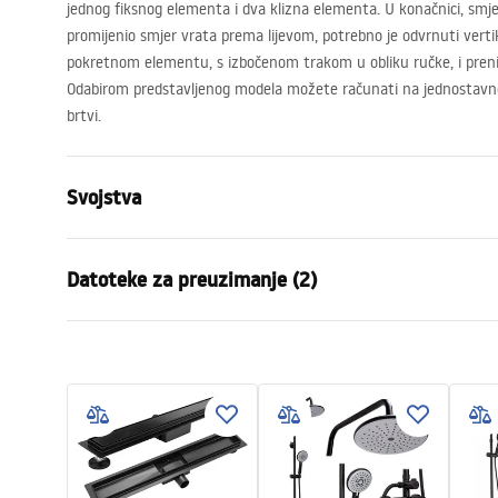
jednog fiksnog elementa i dva klizna elementa. U konačnici, smje
promijenio smjer vrata prema lijevom, potrebno je odvrnuti vert
pokretnom elementu, s izbočenom trakom u obliku ručke, i prenij
Odabirom predstavljenog modela možete računati na jednostavno
brtvi.
Svojstva
Kako otvoriti vrata
Klizni
Datoteke za preuzimanje (2)
Veličina vrata
90
Smjer vrata
Univerzalan
Instrukcja montażu
instr
Debljina stakla
4 mm
NOWA_Instrukcja_monta__u_Drzw
Instru
Visina vrata za tuširanje
190
cm
i_ALEX.pdf
i_ALEX
Profilni materijal
Aluminij
Materijal ručke
Mjed