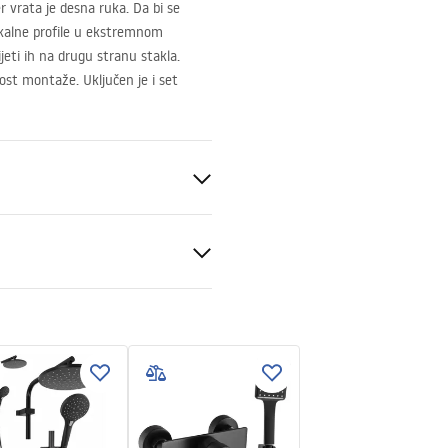
r vrata je desna ruka. Da bi se
ikalne profile u ekstremnom
eti ih na drugu stranu stakla.
st montaže. Uključen je i set
ukcja
kcja_zmiany_kierunku_drzw
.pdf