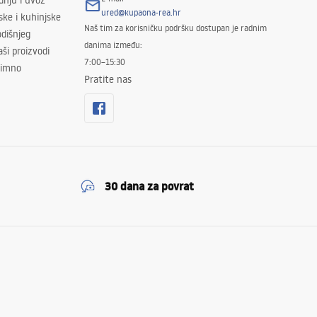
odnju i uvoz
ured@kupaona-rea.hr
ske i kuhinjske
Naš tim za korisničku podršku dostupan je radnim
dišnjeg
danima između:
ši proizvodi
7:00–15:30
znimno
Pratite nas
30 dana za povrat