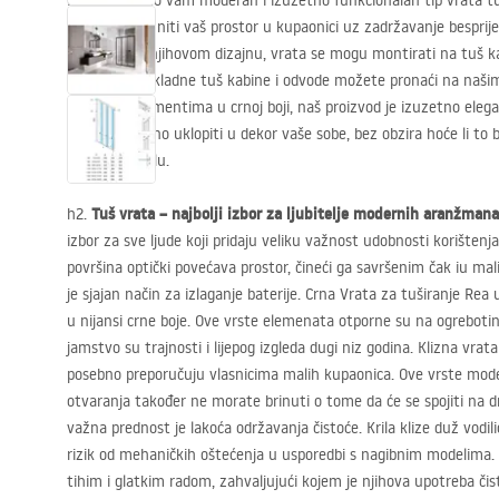
Predstavljamo vam moderan i izuzetno funkcionalan tip vrata 
savršeno ispuniti vaš prostor u kupaonici uz zadržavanje besprijek
Zahvaljujući njihovom dizajnu, vrata se mogu montirati na tuš ka
odvodom. Prikladne tuš kabine i odvode možete pronaći na našim
završnim elementima u crnoj boji, naš proizvod je izuzetno eleg
će se zasigurno uklopiti u dekor vaše sobe, bez obzira hoće li to
klasičnom stilu.
Tuš vrata – najbolji izbor za ljubitelje modernih aranžmana
h2.
izbor za sve ljude koji pridaju veliku važnost udobnosti korištenj
površina optički povećava prostor, čineći ga savršenim čak iu ma
je sjajan način za izlaganje baterije. Crna Vrata za tuširanje Rea
u nijansi crne boje. Ove vrste elemenata otporne su na ogrebotin
jamstvo su trajnosti i lijepog izgleda dugi niz godina. Klizna vra
posebno preporučuju vlasnicima malih kupaonica. Ove vrste model
otvaranja također ne morate brinuti o tome da će se spojiti na d
važna prednost je lakoća održavanja čistoće. Krila klize duž vodili
rizik od mehaničkih oštećenja u usporedbi s nagibnim modelima. R
tihim i glatkim radom, zahvaljujući kojem je njihova upotreba čisti