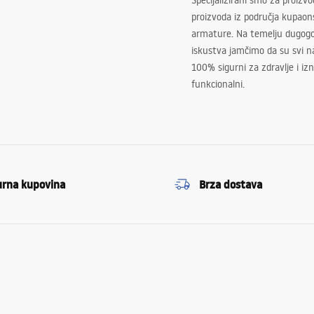
Specijalizirani smo za proizv
proizvoda iz područja kupaon
armature. Na temelju dugogo
iskustva jamčimo da su svi na
100% sigurni za zdravlje i i
funkcionalni.
urna kupovina
Brza dostava