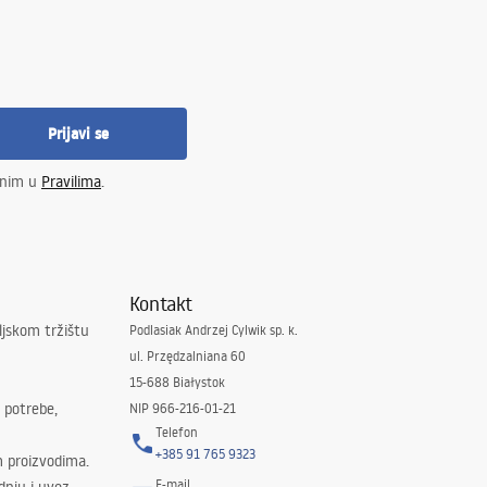
Prijavi se
enim u
Pravilima
.
Kontakt
ljskom tržištu
Podlasiak Andrzej Cylwik sp. k.
ul. Przędzalniana 60
15-688 Białystok
 potrebe,
NIP 966-216-01-21
Telefon
+385 91 765 9323
m proizvodima.
E-mail