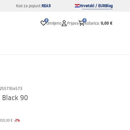
REA5
Hrvatski / EUR
Blog
Kod za popust:
0
0
0,00 €
Omiljeno
Prijava
Košarica
:
2557354573
 Black 90
-
2
%
310,00 €