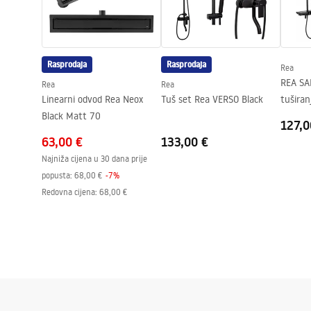
Dorada profila
Crn
Prilagodba na profilima
100 mm
Uključen komplet brtve
Da
Rasprodaja
Rasprodaja
Rea
Može se ugraditi bez tuš kade
Da
REA SA
Rea
Rea
Jamstvo
24 mjeseca
Linearni odvod Rea Neox
Tuš set Rea VERSO Black
tuširan
Black Matt 70
127,0
63,00 €
133,00 €
Najniža cijena u 30 dana prije
popusta:
68,00 €
-
7
%
Redovna cijena
:
68,00 €