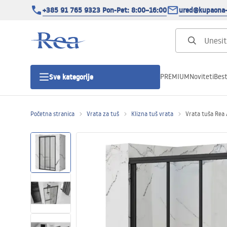
+385 91 765 9323 Pon-Pet: 8:00–16:00
ured@kupaona-
PREMIUM
Noviteti
Best
Sve kategorije
Početna stranica
Vrata za tuš
Klizna tuš vrata
Vrata tuša Rea 
Tuš kabine
Tuš vrata
Tuš kade
Tuš Kanalice