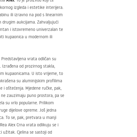
Alex
tuša
. To je proizvod koji će
ornog izgleda i estetike interijera.
binu ili izravno na pod s linearnim
 drugim aukcijama. Zahvaljujući
antan i istovremeno univerzalan te
 biti kupaonica u modernom ili
Predstavljena vrata odličan su
a. Izrađena od prozirnog stakla,
lim kupaonicama. U isto vrijeme, to
 ukrašena su aluminijskim profilima
e i oštećenja. Mjedene ručke, pak,
ta ne zauzimaju puno prostora, pa se
a su vrlo popularne. Prilikom
ruge dijelove opreme. Još jedna
ca. To se, pak, pretvara u manji
ea Alex Crna vrata odlikuju se i
 užitak. Cjelina se sastoji od