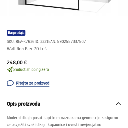
Rasprodaja
SKU
:
REA-K7636
ID
:
3331
EAN
:
5902557337507
Wall Rea Bler 70 tuš
248,00 €
product:shipping.zero
Pitajte za proizvod
Opis proizvoda
Moderni dizajn posut suptilnim naznakama geometrije zasigurno
će osvježiti svaki dizajn kupaonice i uvesti nevjerojatno