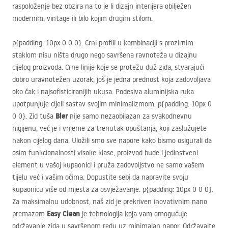
raspoloženje bez obzira na to je li dizajn interijera obilježen
modernim, vintage ili bilo kojim drugim stilom.
p{padding: 10px 0 0 0}. Crni profili u kombinaciji s prozirnim
staklom nisu ništa drugo nego savršena ravnoteža u dizajnu
cijelog proizvoda. Crne linije koje se protežu duž zida, stvarajući
dobro uravnotežen uzorak, još je jedna prednost koja zadovoljava
oko čak i najsofisticiranijih ukusa. Podesiva aluminijska ruka
upotpunjuje cijeli sastav svojim minimalizmom. p{padding: 10px 0
Bler
0 0}. Zid tuša
nije samo nezaobilazan za svakodnevnu
higijenu, već je i vrijeme za trenutak opuštanja, koji zaslužujete
nakon cijelog dana. Uložili smo sve napore kako bismo osigurali da
osim funkcionalnosti visoke klase, proizvod bude i jedinstveni
element u vašoj kupaonici i pruža zadovoljstvo ne samo vašem
tijelu već i vašim očima. Dopustite sebi da napravite svoju
kupaonicu više od mjesta za osvježavanje. p{padding: 10px 0 0 0}.
Za maksimalnu udobnost, naš zid je prekriven inovativnim nano
Easy Clean
premazom
je tehnologija koja vam omogućuje
održavanje zida u savršenom redu uz minimalan napor. Održavajte