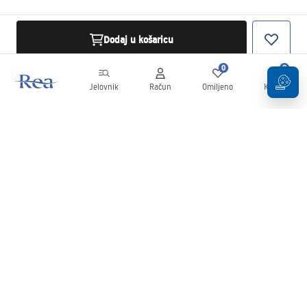
Dodaj u košaricu
0
0
Jelovnik
Račun
Omiljeno
Košarica
Newsletter
Budite u tijeku s novostima i promocijama!
Prijavi se
Unošenjem i potvrđivanjem svojih podataka pristajete na primanje
newslettera prema uvjetima navedenim u
Pravilima
.