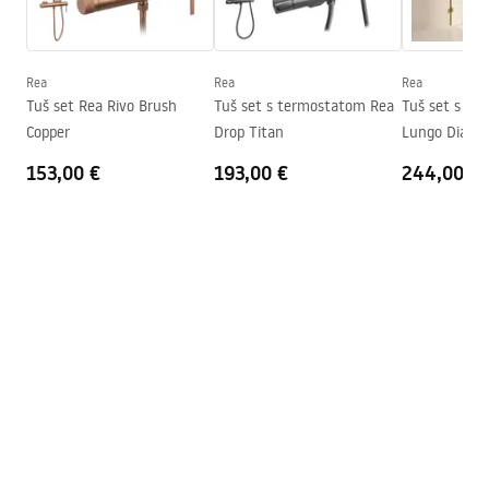
Boja stakla
Transparent 8mm
Seria
Bler
Smjer kabine
Univerzalan
Rea
Rea
Rea
Tuš set Rea Rivo Brush
Tuš set s termostatom Rea
Tuš set s te
Jamstvo
24 mjeseca
Copper
Drop Titan
Lungo Diamo
153,00 €
193,00 €
244,00 €