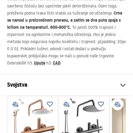
savršenu čistoću bez upotrebe jakih deterdženata. Osim toga,
Crna
priložena podna traka štiti staklo za tuširanje od oštećenja.
se nanosi u proizvodnom procesu, a zatim se dva puta spaja s
krilom na temperaturi. 600-800°C.
To jamči 100% trajnost i
otpornost na ogrebotine i mehanička oštećenja. Ovo je jedina
metoda koja osigurava najvišu kvalitetu i trajnost. p{padding: 10px
0 0 0}. Prikladni tuševi, odvodi i ostali dodaci u području
kupaonskih priključaka mogu se naći u ponudi naše trgovine.
Upute
CAD
Dobrodošli! h3.
h3.
Svojstva
Dimenzije (vrata x fiksna
70
stijenka)
Boja
Black
Tip kabine
Walk-in