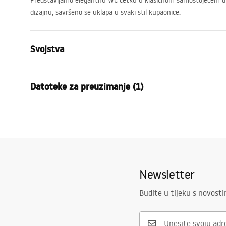
Predstavljamo elegantnu WC četku u klasičnom samostojećem dr
dizajnu, savršeno se uklapa u svaki stil kupaonice.
Svojstva
Boja
Crn
Datoteke za preuzimanje (1)
Materijal
Plastika, Me
Način montaže
Stojeća
Jamstveni uvjeti
Širina
80
mm
Warranty_Terms_and_Conditions_Accessories_-_24.pdf
Visina
390
mm
Dubina
80
mm
Newsletter
Serija
Til
Jamstvo
24 mjeseca
Budite u tijeku s novost