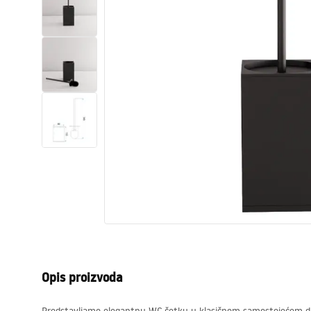
WC školjke
Umivaonici
Kade i paravani
Miješalice, pipe, slavine
Tuševi
Kuhinja
Pribor i kupaonski namještaj
Opis proizvoda