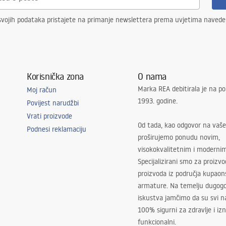
svojih podataka pristajete na primanje newslettera prema uvjetima naved
Korisnička zona
O nama
Marka REA debitirala je na po
Moj račun
1993. godine.
Povijest narudžbi
Vrati proizvode
Od tada, kao odgovor na vaše
Podnesi reklamaciju
proširujemo ponudu novim,
visokokvalitetnim i moderni
Specijalizirani smo za proizv
proizvoda iz područja kupaon
armature. Na temelju dugogo
iskustva jamčimo da su svi na
100% sigurni za zdravlje i i
funkcionalni.