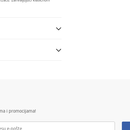
žaču. Zahvaljujući klasičnom
tal
ima i promocijama!