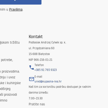
enim u
Pravilima
.
Kontakt
ljskom tržištu
Podlasiak Andrzej Cylwik sp. k.
ul. Przędzalniana 60
15-688 Białystok
 potrebe,
NIP 966-216-01-21
Telefon
+385 91 765 9323
m proizvodima.
E-mail
odnju i uvoz
ured@kupaona-rea.hr
ske i kuhinjske
Naš tim za korisničku podršku dostupan je radnim
dišnjeg
danima između:
ši proizvodi
7:00–15:30
znimno
Pratite nas