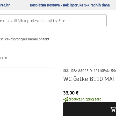
rea.hr
Besplatna Dostava - Rok isporuke 5-7 radnih dana
seller
Rasprodaja
O nama
Kontakt
BLACK
SKU
:
REA-88095
ID
:
12116
EAN
:
59
WC četke B110 MAT
33,00 €
product:shipping.zero