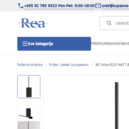
+385 91 765 9323 Pon-Pet: 8:00–16:00
ured@kupaona-
PREMIUM
Noviteti
Best
Sve kategorije
Početna stranica
Pribor i dodaci za kupaonu
WC četke B110 MATT 
Tuš kabine
Tuš vrata
Tuš kade
Tuš Kanalice