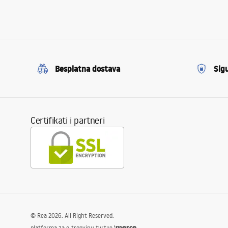
Besplatna dostava
Sig
Certifikati i partneri
©
Rea
2026
. All Right Reserved.
platforma za e-trgovinu tvrtke