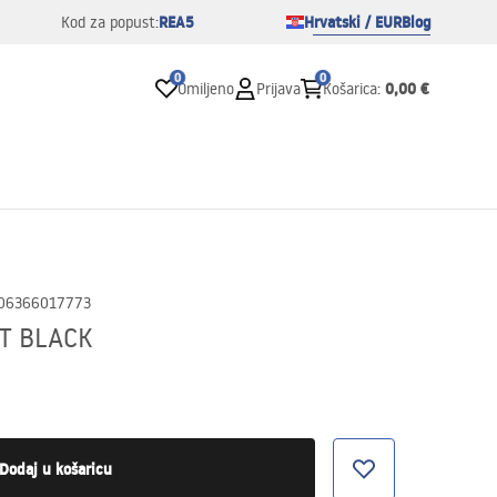
REA5
Hrvatski / EUR
Blog
Kod za popust:
0
0
0,00 €
Omiljeno
Prijava
Košarica
:
06366017773
T BLACK
Dodaj u košaricu