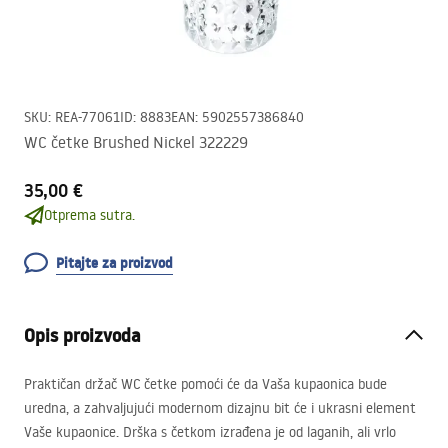
SKU
:
REA-77061
ID
:
8883
EAN
:
5902557386840
WC četke Brushed Nickel 322229
35,00 €
Otprema sutra.
Pitajte za proizvod
Opis proizvoda
Praktičan držač WC četke pomoći će da Vaša kupaonica bude
uredna, a zahvaljujući modernom dizajnu bit će i ukrasni element
Vaše kupaonice. Drška s četkom izrađena je od laganih, ali vrlo