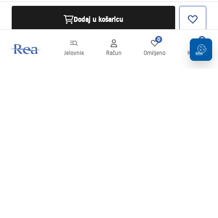
Dodaj u košaricu
0
0
Jelovnik
Račun
Omiljeno
Košarica
Newsletter
Budite u tijeku s novostima i promocijama!
Prijavi se
Unošenjem i potvrđivanjem svojih podataka pristajete na primanje
newslettera prema uvjetima navedenim u
Pravilima
.