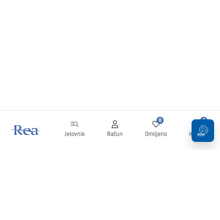
0
0
Jelovnik
Račun
Omiljeno
Košarica
Newsletter
Budite u tijeku s novostima i promocijama!