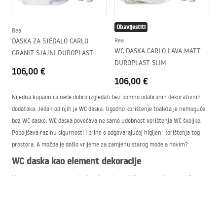
Obavijestiti
Rea
DASKA ZA SJEDALO CARLO
Rea
WC DASKA CARLO LAVA MATT
GRANIT SJAJNI DUROPLAST
DUROPLAST SLIM
SLIM
106,00 €
106,00 €
Nijedna kupaonica neće dobro izgledati bez pomno odabranih dekorativnih
dodataka. Jedan od njih je WC daska. Ugodno korištenje toaleta je nemoguće
bez WC daske. WC daska povećava ne samo udobnost korištenja WC školjke.
Poboljšava razinu sigurnosti i brine o odgovarajućoj higijeni korištenja tog
prostora. A možda je došlo vrijeme za zamjenu starog modela novim?
WC daska kao element dekoracije
Mnoge osobe mogu se zapitati: zašto mi nova WC daska ako je stara još
poprilično neoštećena? Upravo zato, da unesemo u taj prostor dašak
dekorativnosti. WC daska je predmet bez kojeg nijedna WC školjka ne može
funkcionirati. To može biti samo poklopac toalete, ali kakav strateški dodatak