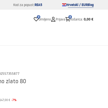
REA5
Hrvatski / EUR
Blog
Kod za popust:
0
0
0,00 €
Omiljeno
Prijava
Košarica
:
02557355877
no zlato 80
-
7
%
147,00 €