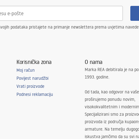
svojih podataka pristajete na primanje newslettera prema uvjetima naved
Korisnička zona
O nama
Marka REA debitirala je na po
Moj račun
1993. godine.
Povijest narudžbi
Vrati proizvode
Od tada, kao odgovor na vaše
Podnesi reklamaciju
proširujemo ponudu novim,
visokokvalitetnim i moderni
Specijalizirani smo za proizv
proizvoda iz područja kupaon
armature. Na temelju dugogo
iskustva jamčimo da su svi na