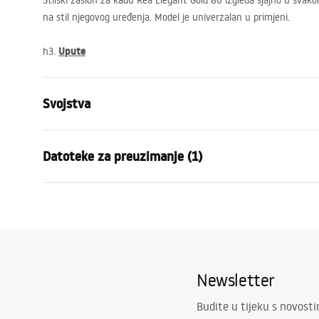
Stilski zaslon za kadu Rea Elegant Gold 80 izgleda sjajno u svako
na stil njegovog uređenja. Model je univerzalan u primjeni.
Upute
h3.
Svojstva
Vrsta
Fiksni
Datoteke za preuzimanje (1)
Materijal
Aluminij , K
Boja
Zlatni
Jamstveni uvjeti
Širina
800
mm
Warranty_Terms_and_Conditions_-_Shower_Doors__Enclosures_
Visina
1400
mm
_24.pdf
Debljina stakla
5
mm
Newsletter
Boja stakla
Prozirno
Broj segmenata
1-krilni
Budite u tijeku s novost