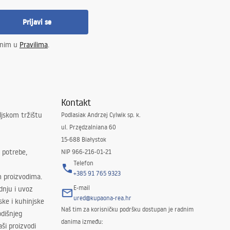
Prijavi se
enim u
Pravilima
.
Kontakt
ljskom tržištu
Podlasiak Andrzej Cylwik sp. k.
ul. Przędzalniana 60
15-688 Białystok
 potrebe,
NIP 966-216-01-21
Telefon
+385 91 765 9323
m proizvodima.
E-mail
odnju i uvoz
ured@kupaona-rea.hr
ske i kuhinjske
Naš tim za korisničku podršku dostupan je radnim
dišnjeg
danima između:
ši proizvodi