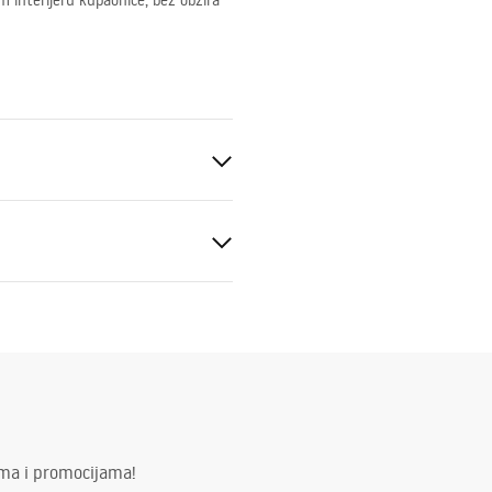
m interijeru kupaonice, bez obzira
aljeno staklo
_Panels__Bath_Screens_-
ima i promocijama!