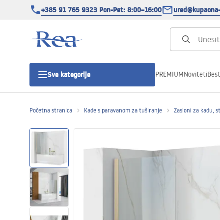
+385 91 765 9323 Pon-Pet: 8:00–16:00
ured@kupaona-
PREMIUM
Noviteti
Best
Sve kategorije
Početna stranica
Kade s paravanom za tuširanje
Zasloni za kadu, s
Tuš kabine
Tuš vrata
Tuš kade
Tuš Kanalice