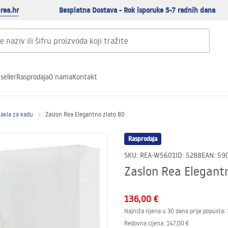
rea.hr
Besplatna Dostava - Rok isporuke 5-7 radnih dana
seller
Rasprodaja
O nama
Kontakt
takla za kadu
Zaslon Rea Elegantno zlato 80
Rasprodaja
SKU
:
REA-W5601
ID
:
5288
EAN
:
59
Zaslon Rea Elegant
136,00 €
Najniža cijena u 30 dana prije popusta:
Redovna cijena
:
147,00 €