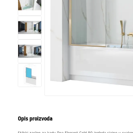
WC školjke
Umivaonici
Kade i paravani
Miješalice, pipe, slavine
Tuševi
Kuhinja
Pribor i kupaonski namještaj
Opis proizvoda