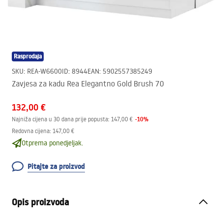
Rasprodaja
SKU
:
REA-W6600
ID
:
8944
EAN
:
5902557385249
Zavjesa za kadu Rea Elegantno Gold Brush 70
132,00 €
-
10
%
Najniža cijena u 30 dana prije popusta:
147,00 €
Redovna cijena
:
147,00 €
Otprema ponedjeljak.
Pitajte za proizvod
Opis proizvoda