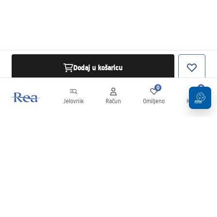
Dodaj u košaricu
0
0
Jelovnik
Račun
Omiljeno
Košarica
Newsletter
Budite u tijeku s novostima i promocijama!