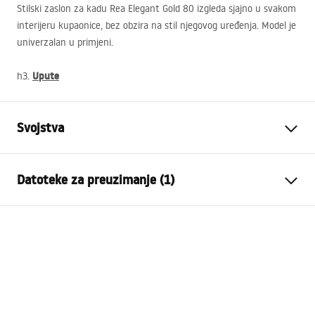
Stilski zaslon za kadu Rea Elegant Gold 80 izgleda sjajno u svakom
interijeru kupaonice, bez obzira na stil njegovog uređenja. Model je
univerzalan u primjeni.
Upute
h3.
Svojstva
Vrsta
Fiksni
Datoteke za preuzimanje (1)
Materijal
Aluminij , Kaljeno staklo
Boja
Četkano zlato
Jamstveni uvjeti
Širina
700
mm
Warranty_Terms_and_Conditions_-
Visina
1400
mm
_Shower_Doors__Enclosures__Panels__Bath_Screens_-
Debljina stakla
5
mm
_24.pdf
Boja stakla
Prozirno