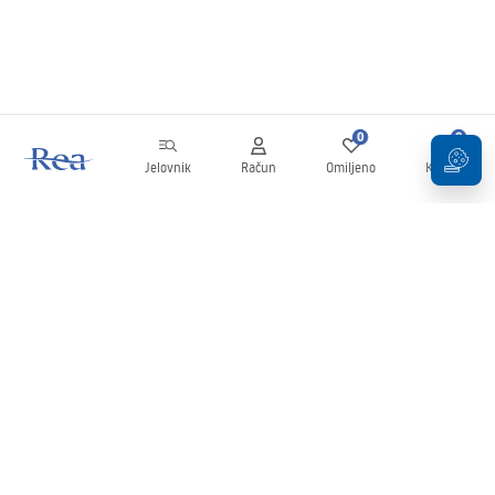
0
0
Jelovnik
Račun
Omiljeno
Košarica
Newsletter
Budite u tijeku s novostima i promocijama!
Prijavi se
Unošenjem i potvrđivanjem svojih podataka pristajete na primanje