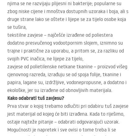
njima se ne razvijaju plijesni ni bakterije; popularne su
zbog niske cijene i mnoštva dostupnih uzoraka i boja, ali s
druge strane lako se oštete i lijepe se za tijelo osobe koja
se tušira,
tekstilne zavjese – najčešće izrađene od poliestera
dodatno presvučenog vodootpornim slojem, iznimno su
trajne i praktične za uporabu, a pritom se, za razliku od
svojih
PVC
inačica, ne lijepe za tijelo,
zavjese od polietilenske netkane tkanine – proizvod višeg
cjenovnog razreda, izrađuju se od spoja folije, tkanine i
papira, lagane su, izdržljive, vodonepropusne, a dodatno i
ekološke, jer su izrađene od obnovljivih materijala.
Kako odabrati tuš zavjesu?
Prva stvar o kojoj trebamo odlučiti pri odabiru tuš zavjese
jest materijal od kojeg će biti izrađena. Kada to riješimo,
ostaje najteže pitanje – odabrati odgovarajući uzorak.
Mogućnosti je napretek i sve ovisi o tome treba li se