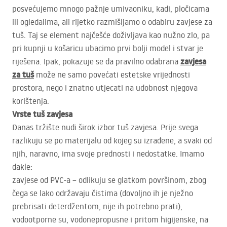
posvećujemo mnogo pažnje umivaoniku, kadi, pločicama
ili ogledalima, ali rijetko razmišljamo o odabiru zavjese za
tuš. Taj se element najčešće doživljava kao nužno zlo, pa
pri kupnji u košaricu ubacimo prvi bolji model i stvar je
zavjesa
riješena. Ipak, pokazuje se da pravilno odabrana
za tuš
može ne samo povećati estetske vrijednosti
prostora, nego i znatno utjecati na udobnost njegova
korištenja.
Vrste tuš zavjesa
Danas tržište nudi širok izbor tuš zavjesa. Prije svega
razlikuju se po materijalu od kojeg su izrađene, a svaki od
njih, naravno, ima svoje prednosti i nedostatke. Imamo
dakle:
zavjese od
PVC
-a – odlikuju se glatkom površinom, zbog
čega se lako održavaju čistima (dovoljno ih je nježno
prebrisati deterdžentom, nije ih potrebno prati),
vodootporne su, vodonepropusne i pritom higijenske, na