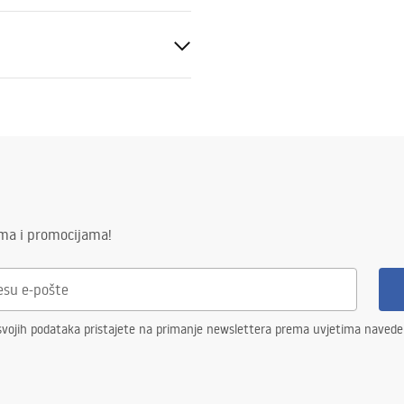
ne
če
ima i promocijama!
svojih podataka pristajete na primanje newslettera prema uvjetima naved