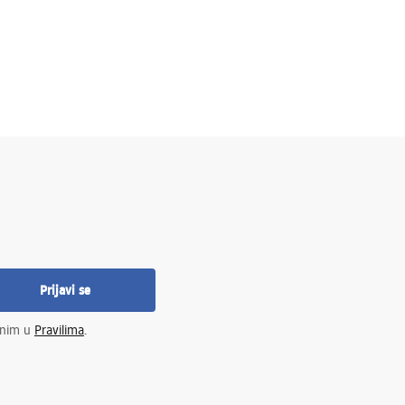
Prijavi se
enim u
Pravilima
.