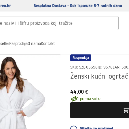
rea.hr
Besplatna Dostava - Rok isporuke 5-7 radnih dana
seller
Rasprodaja
O nama
Kontakt
Rasprodaja
SKU
:
SZL-05698
ID
:
9578
EAN
:
590
Ženski kućni ogrtač
44,00 €
Otprema sutra.
Pitajte za proizvod