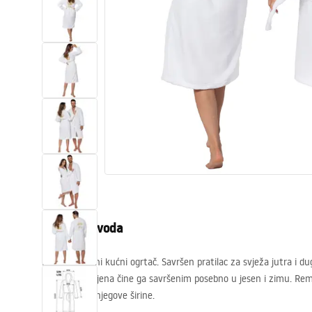
WC školjke
Umivaonici
Kade i paravani
Miješalice, pipe, slavine
Tuševi
Kuhinja
Opis proizvoda
Pribor i kupaonski namještaj
Mekani, plišani kućni ogrtač. Savršen pratilac za svježa jutra i du
dužina do koljena čine ga savršenim posebno u jesen i zimu. Re
podešavanje njegove širine.