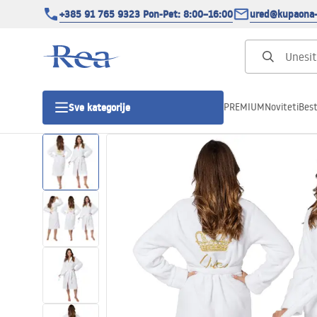
+385 91 765 9323 Pon-Pet: 8:00–16:00
ured@kupaona-
PREMIUM
Noviteti
Best
Sve kategorije
Tuš kabine
Tuš vrata
Tuš kade
Tuš Kanalice