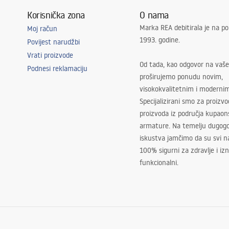
Korisnička zona
O nama
Marka REA debitirala je na po
Moj račun
1993. godine.
Povijest narudžbi
Vrati proizvode
Od tada, kao odgovor na vaše
Podnesi reklamaciju
proširujemo ponudu novim,
visokokvalitetnim i moderni
Specijalizirani smo za proizv
proizvoda iz područja kupaon
armature. Na temelju dugogo
iskustva jamčimo da su svi na
100% sigurni za zdravlje i i
funkcionalni.