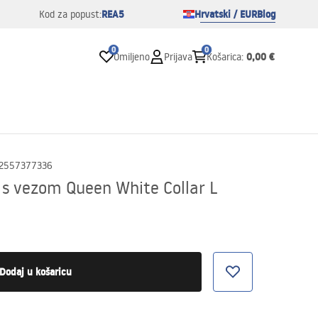
REA5
Hrvatski / EUR
Blog
Kod za popust:
0
0
0,00 €
Omiljeno
Prijava
Košarica
:
2557377336
 s vezom Queen White Collar L
Dodaj u košaricu