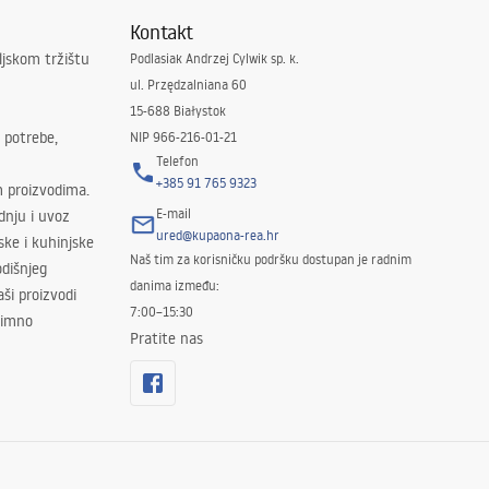
Kontakt
ljskom tržištu
Podlasiak Andrzej Cylwik sp. k.
ul. Przędzalniana 60
15-688 Białystok
 potrebe,
NIP 966-216-01-21
Telefon
+385 91 765 9323
m proizvodima.
E-mail
odnju i uvoz
ured@kupaona-rea.hr
ske i kuhinjske
Naš tim za korisničku podršku dostupan je radnim
dišnjeg
danima između:
ši proizvodi
7:00–15:30
znimno
Pratite nas