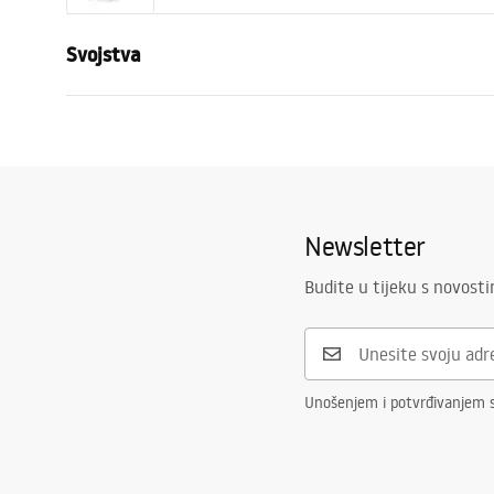
Svojstva
Veličina
L
Boja
White
Materijal
Mikrovlaka
Rukav
Dug
Newsletter
Rezati
Bez kapulja
Budite u tijeku s novost
Bočni džepovi
Da
Model
Queen
Jamstvo
24 mjeseca
Unošenjem i potvrđivanjem 