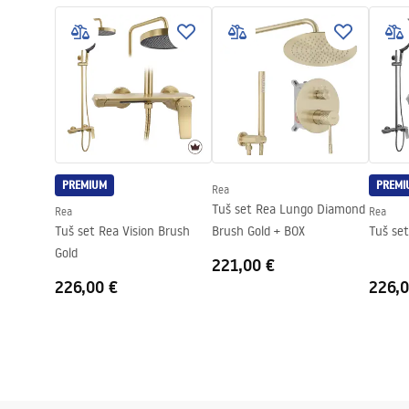
Tip kabine
Walk-in
Boja stakla
Transpare
Seria
Aero
Visina (mm)
1950
mm
Smjer kabine
Univerzalan
Jamstvo
24 mjeseca
PREMIUM
PREMI
Rea
Tuš set Rea Lungo Diamond
Rea
Rea
Tuš set Rea Vision Brush
Brush Gold + BOX
Tuš set
Gold
221,00 €
226,00 €
226,0