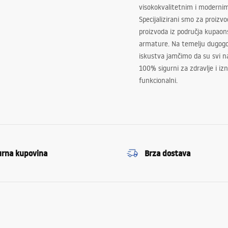
visokokvalitetnim i moderni
Specijalizirani smo za proizv
proizvoda iz područja kupaon
armature. Na temelju dugogo
iskustva jamčimo da su svi na
100% sigurni za zdravlje i i
funkcionalni.
urna kupovina
Brza dostava