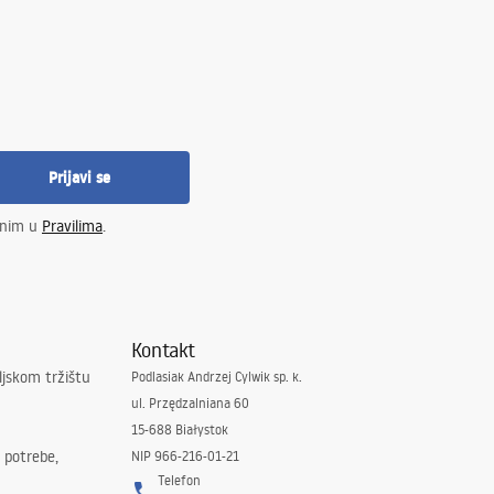
Prijavi se
enim u
Pravilima
.
Kontakt
ljskom tržištu
Podlasiak Andrzej Cylwik sp. k.
ul. Przędzalniana 60
15-688 Białystok
 potrebe,
NIP 966-216-01-21
Telefon