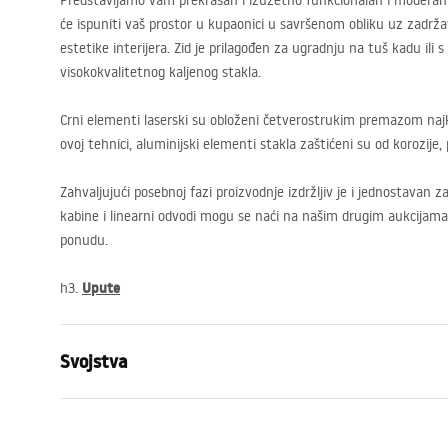
Predstavljamo vam prekrasan i izuzetno funkcionalan i moderan zi
će ispuniti vaš prostor u kupaonici u savršenom obliku uz zadržav
estetike interijera. Zid je prilagođen za ugradnju na tuš kadu ili
visokokvalitetnog kaljenog stakla.
Crni elementi laserski su obloženi četverostrukim premazom najkv
ovoj tehnici, aluminijski elementi stakla zaštićeni su od korozije
Zahvaljujući posebnoj fazi proizvodnje izdržljiv je i jednostavan z
kabine i linearni odvodi mogu se naći na našim drugim aukcijam
ponudu.
Upute
h3.
Svojstva
Dimenzije (vrata x fiksna stijenka)
100
Boja
Gold