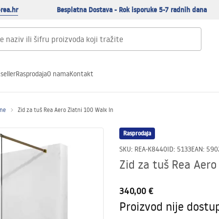
rea.hr
Besplatna Dostava - Rok isporuke 5-7 radnih dana
seller
Rasprodaja
O nama
Kontakt
ene
Zid za tuš Rea Aero Zlatni 100 Walk In
Rasprodaja
SKU
:
REA-K8440
ID
:
5133
EAN
:
590
Zid za tuš Rea Aero
340,00 €
Proizvod nije dostu