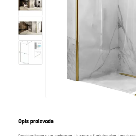
WC školjke
Umivaonici
Kade i paravani
Miješalice, pipe, slavine
Tuševi
Kuhinja
Pribor i kupaonski namještaj
Opis proizvoda