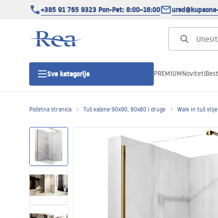
+385 91 765 9323 Pon-Pet: 8:00–16:00
ured@kupaona-
PREMIUM
Noviteti
Best
Sve kategorije
Početna stranica
Tuš kabine 90x90, 80x80 i druge
Walk in tuš stij
Tuš kabine
Tuš vrata
Tuš kade
Tuš Kanalice