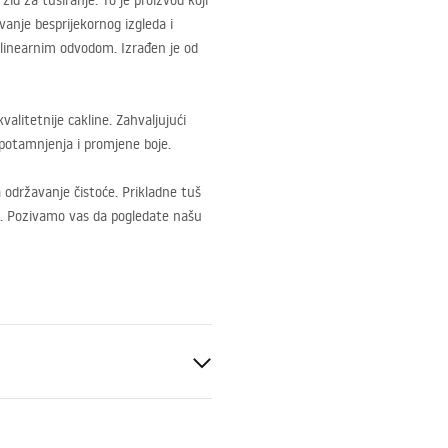
d za tuširanje. To je proizvod koji
anje besprijekornog izgleda i
 s linearnim odvodom. Izrađen je od
alitetnije cakline. Zahvaljujući
, potamnjenja i promjene boje.
a održavanje čistoće. Prikladne tuš
a. Pozivamo vas da pogledate našu