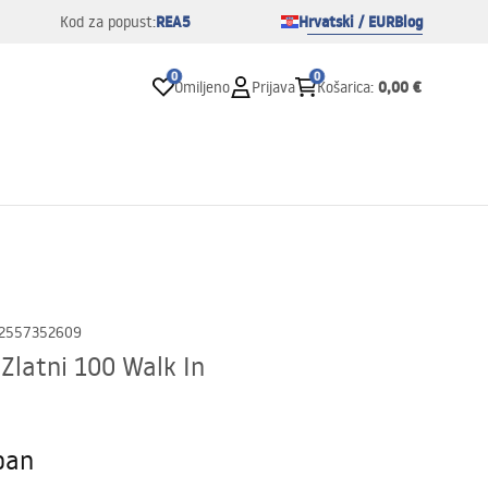
REA5
Hrvatski / EUR
Blog
Kod za popust:
0
0
0,00 €
Omiljeno
Prijava
Košarica
:
2557352609
 Zlatni 100 Walk In
pan