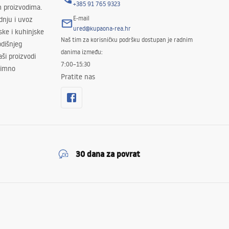
+385 91 765 9323
m proizvodima.
E-mail
odnju i uvoz
ured@kupaona-rea.hr
ske i kuhinjske
Naš tim za korisničku podršku dostupan je radnim
dišnjeg
danima između:
ši proizvodi
7:00–15:30
znimno
Pratite nas
30 dana za povrat