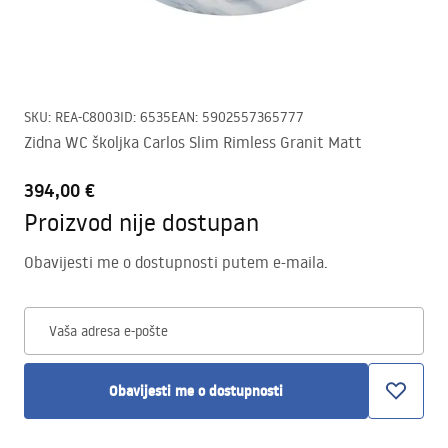
SKU
:
REA-C8003
ID
:
6535
EAN
:
5902557365777
Zidna WC školjka Carlos Slim Rimless Granit Matt
394,00 €
Proizvod nije dostupan
Obavijesti me o dostupnosti putem e-maila.
Vaša adresa e-pošte
Obavijesti me o dostupnosti