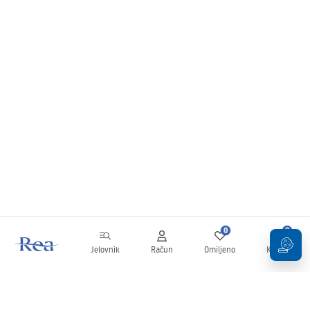
0
0
Jelovnik
Račun
Omiljeno
Košarica
Newsletter