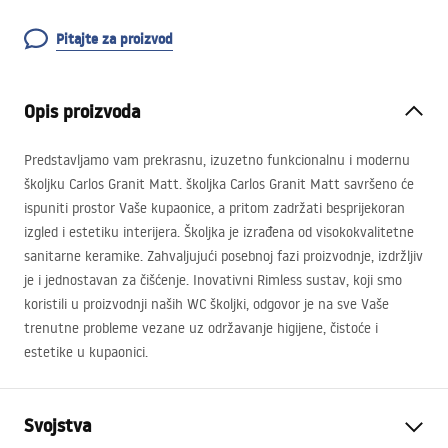
Pitajte za proizvod
Opis proizvoda
Predstavljamo vam prekrasnu, izuzetno funkcionalnu i modernu
školjku Carlos Granit Matt. školjka Carlos Granit Matt savršeno će
ispuniti prostor Vaše kupaonice, a pritom zadržati besprijekoran
izgled i estetiku interijera. Školjka je izrađena od visokokvalitetne
sanitarne keramike. Zahvaljujući posebnoj fazi proizvodnje, izdržljiv
je i jednostavan za čišćenje. Inovativni Rimless sustav, koji smo
koristili u proizvodnji naših WC školjki, odgovor je na sve Vaše
trenutne probleme vezane uz održavanje higijene, čistoće i
estetike u kupaonici.
Svojstva