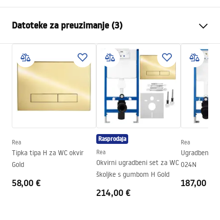
Način montaže
Zidna
Datoteke za preuzimanje (3)
Sustav ispiranja
Rimless (bez ruba)
Boja
Imitacija kamena
Atest
Završetak
Mat
ATEST-higieniczny.pdf
Materijal
Sanitarna keramika
Duljina
495
mm
Installation instructions
Širina
370
mm
instrukcja-montażu-misy-wc-video.mp4
Visina
355
mm
Rasprodaja
Razmak montažnih vijaka
180
mm
Rea
Rea
Montažne upute
Tipka tipa H za WC okvir
Rea
Ugradbeni vod
Daska uključena
Da, u boji WC školjke
WC.pdf
Okvirni ugradbeni set za WC
Gold
024N
školjke s gumbom H Gold
58,00 €
187,00 €
214,00 €