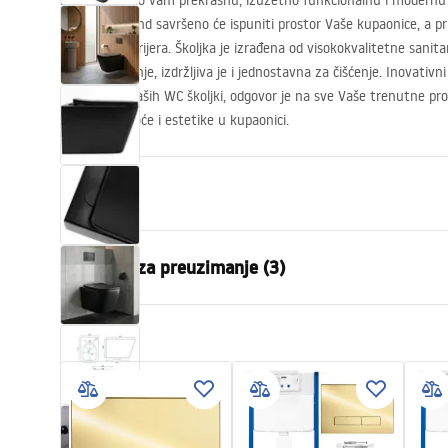
Predstavljamo vam prekrasnu, izuzetno funkcionalnu i modernu š
Carlos Diamond savršeno će ispuniti prostor Vaše kupaonice, a pri
estetiku interijera. Školjka je izrađena od visokokvalitetne sanit
fazi proizvodnje, izdržljiva je i jednostavna za čišćenje. Inovativni
proizvodnji naših WC školjki, odgovor je na sve Vaše trenutne p
higijene, čistoće i estetike u kupaonici.
Svojstva
Način montaže
Zidna
Datoteke za preuzimanje (3)
Sustav ispiranja
Rimless (be
Boja
Crn
Atest
Installat
Završetak
Mat
ATEST-higieniczny.pdf
instrukcja
Materijal
Sanitarna k
Duljina
515
mm
Montažne upute
Širina
345
mm