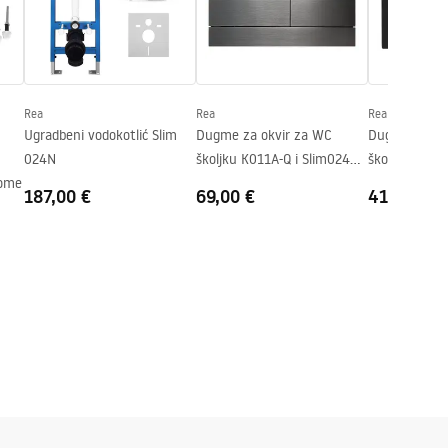
Rea
Rea
Rea
Ugradbeni vodokotlić Slim
Dugme za okvir za WC
Dugme za ok
024N
školjku K011A-Q i Slim024N
školjku Rea 
rome
Rea T Titan
Slim 024N Bl
187,00 €
69,00 €
41,00 €