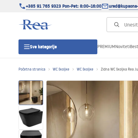
+385 91 765 9323 Pon-Pet: 8:00–16:00
ured@kupaona-
PREMIUM
Noviteti
Best
Sve kategorije
Početna stranica
WC školjke
WC školjke
Zidna WC školjka Rea Ju
Tuš kabine
Tuš vrata
Tuš kade
Tuš Kanalice