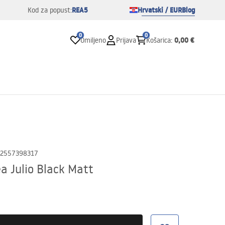
REA5
Hrvatski / EUR
Blog
Kod za popust:
0
0
0,00 €
Omiljeno
Prijava
Košarica
:
2557398317
a Julio Black Matt