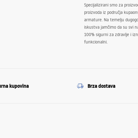
Specijalizirani smo za proizv
proizvoda iz područja kupaon
armature. Na temelju dugogo
iskustva jamčimo da su svi na
100% sigurni za zdravlje i i
funkcionalni.
urna kupovina
Brza dostava