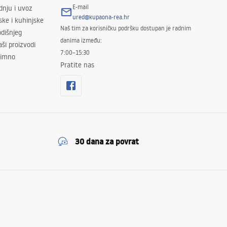
E-mail
odnju i uvoz
ured@kupaona-rea.hr
ske i kuhinjske
Naš tim za korisničku podršku dostupan je radnim
dišnjeg
danima između:
ši proizvodi
7:00–15:30
znimno
Pratite nas
30 dana za povrat