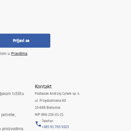
Prijavi se
enim u
Pravilima
.
Kontakt
ljskom tržištu
Podlasiak Andrzej Cylwik sp. k.
ul. Przędzalniana 60
15-688 Białystok
 potrebe,
NIP 966-216-01-21
Telefon
+385 91 765 9323
m proizvodima.