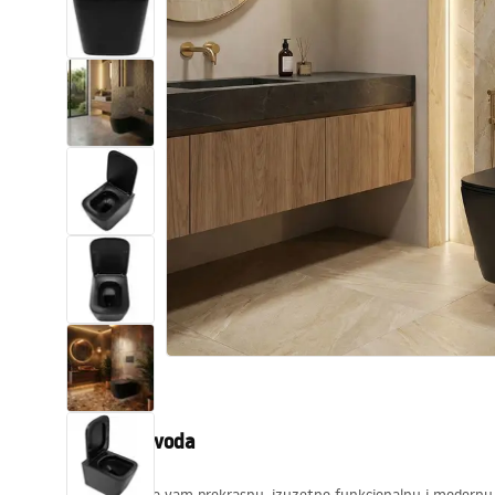
WC školjke
Umivaonici
Kade i paravani
Miješalice, pipe, slavine
Tuševi
Kuhinja
Pribor i kupaonski namještaj
Opis proizvoda