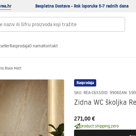
rea.hr
Besplatna Dostava - Rok isporuke 5-7 radnih dana
seller
Rasprodaja
O nama
Kontakt
lio Black Matt
Rasprodaja
SKU
:
REA-C6550
ID
:
9906
EAN
:
590
Zidna WC školjka Re
271,00 €
product:shipping.zero