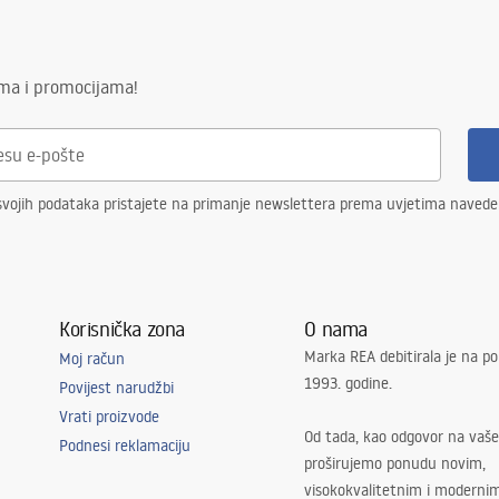
ima i promocijama!
svojih podataka pristajete na primanje newslettera prema uvjetima naved
Korisnička zona
O nama
Marka REA debitirala je na po
Moj račun
1993. godine.
Povijest narudžbi
Vrati proizvode
Od tada, kao odgovor na vaše
Podnesi reklamaciju
proširujemo ponudu novim,
visokokvalitetnim i moderni