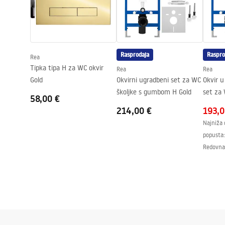
WC.pdf
Visina
340
mm
Razmak montažnih vijaka
180
mm
Daska uključena
Da, u boji W
Rasprodaja
Raspro
Rea
Tipka tipa H za WC okvir
Rea
Rea
Gold
Okvirni ugradbeni set za WC
Okvir u
školjke s gumbom H Gold
set za 
58,00 €
gumbo
214,00 €
193,0
Najniža 
popusta:
Redovna 