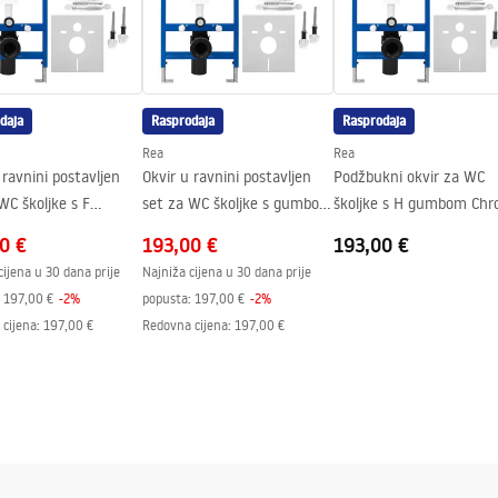
C školjke
daja
Rasprodaja
Rasprodaja
Rea
Rea
 ravnini postavljen
Okvir u ravnini postavljen
Podžbukni okvir za WC
WC školjke s F
set za WC školjke s gumbom
školjke s H gumbom Ch
m Crno
H Crno
0 €
193,00 €
193,00 €
cijena u 30 dana prije
Najniža cijena u 30 dana prije
197,00 €
-
2
%
popusta:
197,00 €
-
2
%
cijena
:
197,00 €
Redovna cijena
:
197,00 €