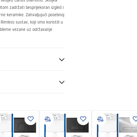
koljku Carlos Diamond. Školjka
tom zadržati besprijekoran izgled i
arne keramike. Zahvaljujući posebnoj
 Rimless sustav, koji smo koristili u
robleme vezane uz održavanje
z ruba)
ion instructions
-montażu-misy-wc-video.mp4
eramika