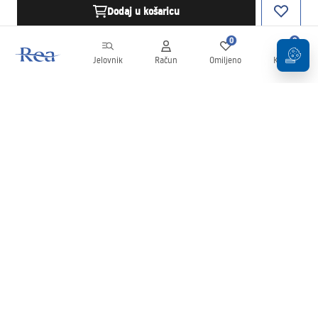
Dodaj u košaricu
0
0
Jelovnik
Račun
Omiljeno
Košarica
Newsletter
Budite u tijeku s novostima i promocijama!
Prijavi se
Unošenjem i potvrđivanjem svojih podataka pristajete na primanje
newslettera prema uvjetima navedenim u
Pravilima
.