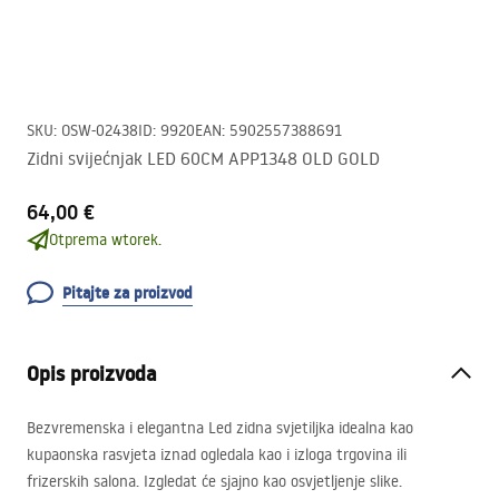
SKU
:
OSW-02438
ID
:
9920
EAN
:
5902557388691
Zidni svijećnjak LED 60CM APP1348 OLD GOLD
64,00 €
Otprema wtorek.
Pitajte za proizvod
Opis proizvoda
Bezvremenska i elegantna Led zidna svjetiljka idealna kao
kupaonska rasvjeta iznad ogledala kao i izloga trgovina ili
frizerskih salona. Izgledat će sjajno kao osvjetljenje slike.