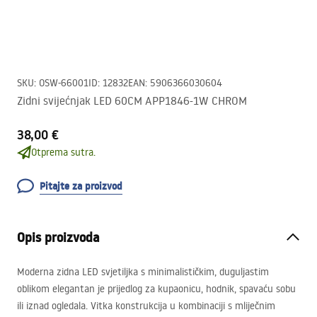
SKU
:
OSW-66001
ID
:
12832
EAN
:
5906366030604
Zidni svijećnjak LED 60CM APP1846-1W CHROM
38,00 €
Otprema sutra.
Pitajte za proizvod
Opis proizvoda
Moderna zidna
LED
svjetiljka s minimalističkim, duguljastim
oblikom elegantan je prijedlog za kupaonicu, hodnik, spavaću sobu
ili iznad ogledala. Vitka konstrukcija u kombinaciji s mliječnim