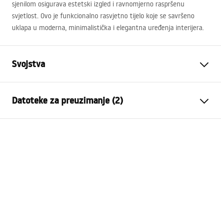
sjenilom osigurava estetski izgled i ravnomjerno raspršenu
svjetlost. Ovo je funkcionalno rasvjetno tijelo koje se savršeno
uklapa u moderna, minimalistička i elegantna uređenja interijera.
Svojstva
Model
APP1846-1W CHROM
Datoteke za preuzimanje (2)
Vrsta svjetiljke
Zidna
Duljina (mm)
600
mm
Warunki bezpieczeństwa
Širina (mm)
75
mm
WARUNKI BEZPIECZENSTWA LAMPY.pdf
Visina (mm)
50
mm
Moć
Mrežno ~220V - ~240V
APP1846-1W
Materijal izrade
metal, plastika
MANUAL_APP1846-1W.pdf
Svjetlosni tok
0 - 500 lm
Boja lampe
siva