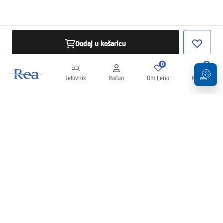
Dodaj u košaricu
0
0
Jelovnik
Račun
Omiljeno
Košarica
Newsletter
Budite u tijeku s novostima i promocijama!
Prijavi se