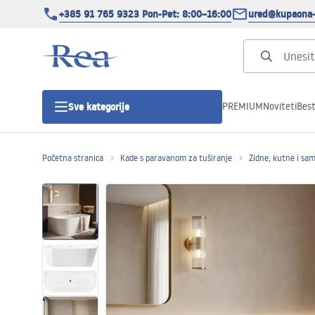
+385 91 765 9323 Pon-Pet: 8:00–16:00
ured@kupaona-
PREMIUM
Noviteti
Best
Sve kategorije
Početna stranica
Kade s paravanom za tuširanje
Zidne, kutne i sa
Tuš kabine
Tuš vrata
Tuš kade
Tuš Kanalice