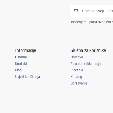
Bathtubs.pdf
Jamstvo
24 mjeseca
Unošenjem i potvrđivanjem 
Informacije
Služba za korisnike
O nama
Dostava
Kontakt
Povrati i reklamacije
Blog
Plaćanja
Uvjeti korištenja
Katalog
Održavanje