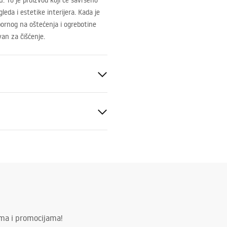
 To je proizvod koji će savršeno
leda i estetike interijera. Kada je
tpornog na oštećenja i ogrebotine
avan za čišćenje.
nosne informacije
KI_BEZPIECZENSTWA_WAN
ima i promocijama!