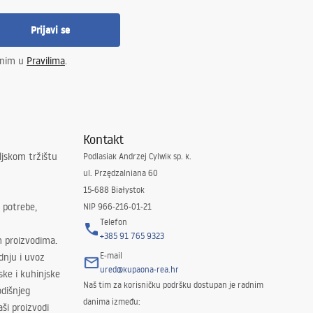
Prijavi se
enim u
Pravilima
.
Kontakt
ljskom tržištu
Podlasiak Andrzej Cylwik sp. k.
ul. Przędzalniana 60
15-688 Białystok
 potrebe,
NIP 966-216-01-21
Telefon
+385 91 765 9323
m proizvodima.
E-mail
odnju i uvoz
ured@kupaona-rea.hr
ske i kuhinjske
Naš tim za korisničku podršku dostupan je radnim
dišnjeg
danima između:
ši proizvodi