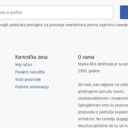
svojih podataka pristajete na primanje newslettera prema uvjetima naved
Korisnička zona
O nama
Marka REA debitirala je na po
Moj račun
1993. godine.
Povijest narudžbi
Vrati proizvode
Od tada, kao odgovor na vaše
Podnesi reklamaciju
proširujemo ponudu novim,
visokokvalitetnim i moderni
Specijalizirani smo za proizv
proizvoda iz područja kupaon
armature. Na temelju dugogo
iskustva jamčimo da su svi na