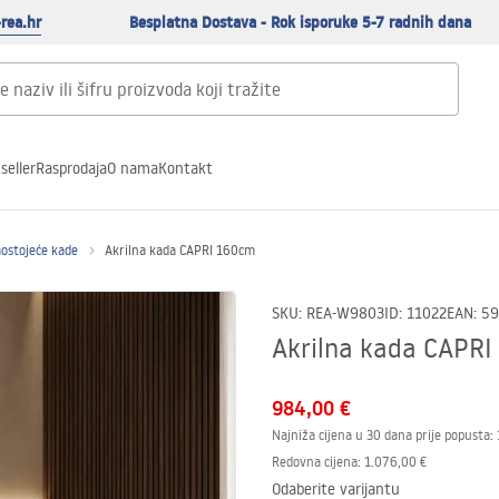
rea.hr
Besplatna Dostava - Rok isporuke 5-7 radnih dana
seller
Rasprodaja
O nama
Kontakt
mostojeće kade
Akrilna kada CAPRI 160cm
SKU
:
REA-W9803
ID
:
11022
EAN
:
59
Akrilna kada CAPR
984,00 €
Najniža cijena u 30 dana prije popusta:
Redovna cijena
:
1.076,00 €
Odaberite varijantu