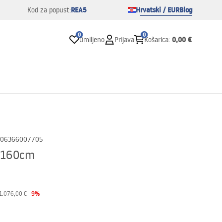
REA5
Hrvatski / EUR
Blog
Kod za popust:
0
0
0,00 €
Omiljeno
Prijava
Košarica
:
06366007705
I 160cm
-
9
%
1.076,00 €