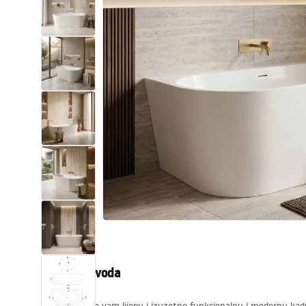
WC školjke
Umivaonici
Kade i paravani
Miješalice, pipe, slavine
Tuševi
Kuhinja
Pribor i kupaonski namještaj
Opis proizvoda