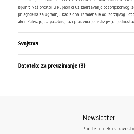
Predstavljamo vam lijepu i izuzetno funkcionalnu i modernu kadu.
ispuniti vaš prostor u kupaonici uz zadržavanje besprijekornog izg
prilagođena za ugradnju kao zidna. Izrađena je od izdržljivog i o
akril. Zahvaljujući posebnoj fazi proizvodnje, izdržljiv je i jednost
Svojstva
Tip kade
Zidna
Datoteke za preuzimanje (3)
Boja
Bijela
Materijal
Akril
Manual
Sigur
Duljina
1600
mm
Instrukcja_wanien_przy__ciennych
WARUN
Širina
800
mm
.pdf
NY.pdf
Visina
595
mm
Newsletter
Strana ugradnje
Univerzalna
Jamstveni uvjeti
Čep i sifon uključeni
Da
Warranty_Terms_and_Conditions_
Budite u tijeku s novost