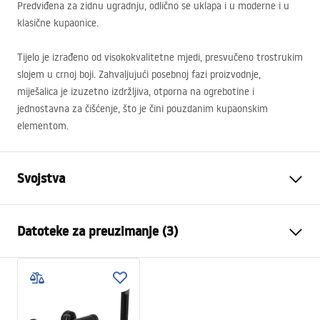
Predviđena za zidnu ugradnju, odlično se uklapa i u moderne i u
klasične kupaonice.
Tijelo je izrađeno od visokokvalitetne mjedi, presvučeno trostrukim
slojem u crnoj boji. Zahvaljujući posebnoj fazi proizvodnje,
miješalica je izuzetno izdržljiva, otporna na ogrebotine i
jednostavna za čišćenje, što je čini pouzdanim kupaonskim
elementom.
Svojstva
Vrsta slavine
Kada
Datoteke za preuzimanje (3)
Način montaže
Zidna
Boja
Crn
Montažne upute
Vrsta izljevne cijevi
Fiksna
Faucet.pdf
Materijal
Mjed, ABS