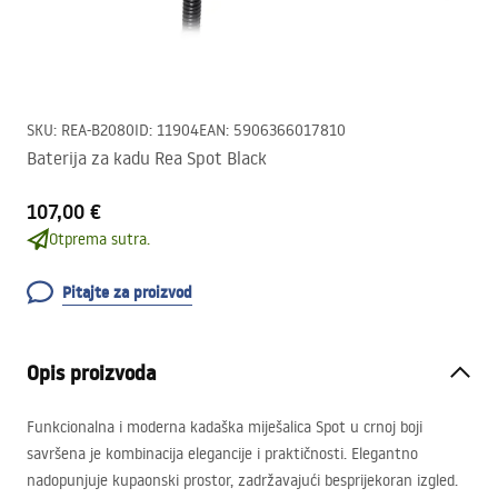
SKU
:
REA-B2080
ID
:
11904
EAN
:
5906366017810
Baterija za kadu Rea Spot Black
107,00 €
Otprema sutra.
Pitajte za proizvod
Opis proizvoda
Funkcionalna i moderna kadaška miješalica Spot u crnoj boji
savršena je kombinacija elegancije i praktičnosti. Elegantno
nadopunjuje kupaonski prostor, zadržavajući besprijekoran izgled.