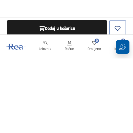
Dodaj u košaricu
0
0
Jelovnik
Račun
Omiljeno
Košarica
Newsletter
Budite u tijeku s novostima i promocijama!
Prijavi se