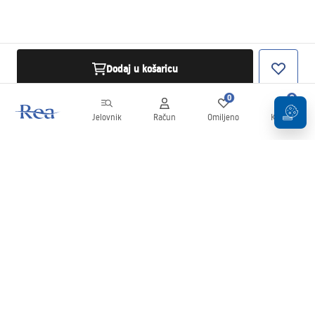
Dodaj u košaricu
0
0
Jelovnik
Račun
Omiljeno
Košarica
Newsletter
Budite u tijeku s novostima i promocijama!
Prijavi se