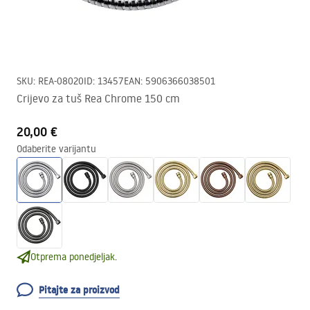
SKU
:
REA-08020
ID
:
13457
EAN
:
5906366038501
Crijevo za tuš Rea Chrome 150 cm
20,00 €
Odaberite varijantu
Otprema ponedjeljak.
Pitajte za proizvod