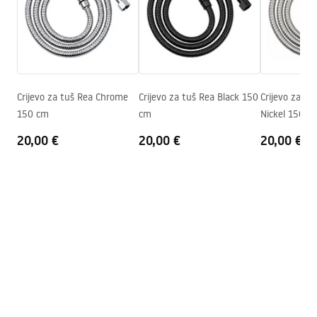
Šifra proizvođača
JS-016
pdf
Boja
Krom
Sigurnosne informacije
WARUNKI_BEZPIECZENSTWA_AKCESORIA_LAZIENKOWE.
pdf
Crijevo za tuš Rea Chrome
Crijevo za tuš Rea Black 150
Crijevo za tu
150 cm
cm
Nickel 150 c
Uvjeti jamstva
20,00 €
20,00 €
20,00 €
Warranty_Terms_and_Conditions_Accessories_-_24.pdf