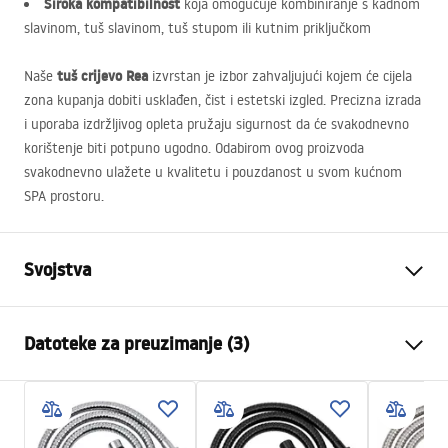
Široka kompatibilnost
koja omogućuje kombiniranje s kadnom
slavinom, tuš slavinom, tuš stupom ili kutnim priključkom
tuš crijevo Rea
Naše
izvrstan je izbor zahvaljujući kojem će cijela
zona kupanja dobiti usklađen, čist i estetski izgled. Precizna izrada
i uporaba izdržljivog opleta pružaju sigurnost da će svakodnevno
korištenje biti potpuno ugodno. Odabirom ovog proizvoda
svakodnevno ulažete u kvalitetu i pouzdanost u svom kućnom
SPA
prostoru.
Svojstva
Duljina (mm)
1500
mm
Datoteke za preuzimanje (3)
Jamstvo
24 mjeseca
Materijal
Nehrđajući čelik, ABS
Sigurnosne informacije
Vaga
1
kg
WARUNKI_BEZPIECZENSTWA_AKCESORIA_LAZIENKOWE.