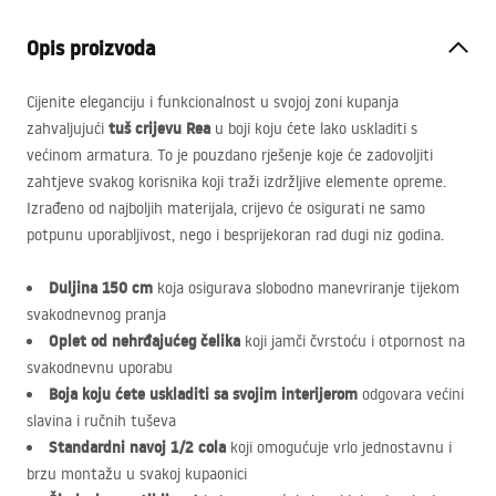
Opis proizvoda
Cijenite eleganciju i funkcionalnost u svojoj zoni kupanja
tuš crijevu Rea
zahvaljujući
u boji koju ćete lako uskladiti s
većinom armatura. To je pouzdano rješenje koje će zadovoljiti
zahtjeve svakog korisnika koji traži izdržljive elemente opreme.
Izrađeno od najboljih materijala, crijevo će osigurati ne samo
potpunu uporabljivost, nego i besprijekoran rad dugi niz godina.
Duljina 150 cm
koja osigurava slobodno manevriranje tijekom
svakodnevnog pranja
Oplet od nehrđajućeg čelika
koji jamči čvrstoću i otpornost na
svakodnevnu uporabu
Boja koju ćete uskladiti sa svojim interijerom
odgovara većini
slavina i ručnih tuševa
Standardni navoj 1/2 cola
koji omogućuje vrlo jednostavnu i
brzu montažu u svakoj kupaonici