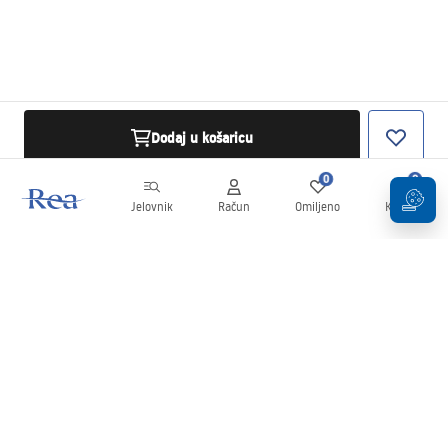
Dodaj u košaricu
0
0
Jelovnik
Račun
Omiljeno
Košarica
Newsletter
Budite u tijeku s novostima i promocijama!