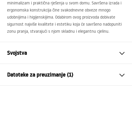
minimalizam i praktična rješenja u svom domu. Savršena izrada i
ergonomska konstrukcija čine svakodnevne obveze mnogo
udobnijima i higijenskijima. Odabirom ovog proizvoda dobivate
sigurnost najviše kvalitete i estetiku koja će savršeno nadopuniti
zonu pranja, stvarajući s njom skladnu i elegantnu cjelinu.
Svojstva
Boja
Titan
Datoteke za preuzimanje (1)
Materijal
Plastika, Metal
Način montaže
Ugradbeni
Sigurnosne informacije
Širina
90
mm
WARUNKI_BEZPIECZENSTWA_AKCESORIA_LAZIENKOWE.
Visina
75
mm
pdf
Dubina
55
mm
Jamstvo
24 mjeseca