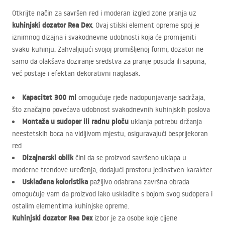
Otkrijte način za savršen red i moderan izgled zone pranja uz
kuhinjski dozator Rea Dex
. Ovaj stilski element opreme spoj je
iznimnog dizajna i svakodnevne udobnosti koja će promijeniti
svaku kuhinju. Zahvaljujući svojoj promišljenoj formi, dozator ne
samo da olakšava doziranje sredstva za pranje posuđa ili sapuna,
već postaje i efektan dekorativni naglasak.
Kapacitet 300 ml
omogućuje rjeđe nadopunjavanje sadržaja,
što značajno povećava udobnost svakodnevnih kuhinjskih poslova
Montaža u sudoper ili radnu ploču
uklanja potrebu držanja
neestetskih boca na vidljivom mjestu, osiguravajući besprijekoran
red
Dizajnerski oblik
čini da se proizvod savršeno uklapa u
moderne trendove uređenja, dodajući prostoru jedinstven karakter
Usklađena koloristika
pažljivo odabrana završna obrada
omogućuje vam da proizvod lako uskladite s bojom svog sudopera i
ostalim elementima kuhinjske opreme.
Kuhinjski dozator Rea Dex
izbor je za osobe koje cijene