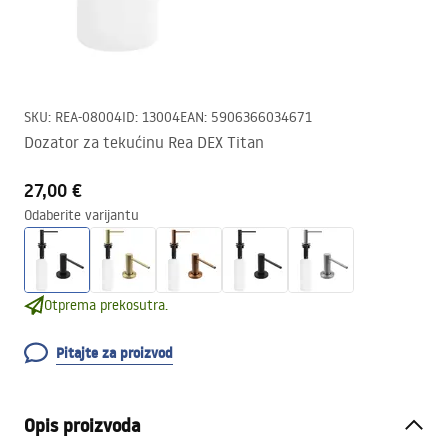
SKU
:
REA-08004
ID
:
13004
EAN
:
5906366034671
Dozator za tekućinu Rea DEX Titan
27,00 €
Odaberite varijantu
Otprema prekosutra.
Pitajte za proizvod
Opis proizvoda