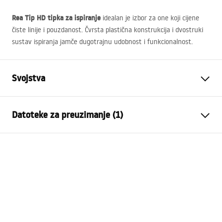
Rea Tip HD tipka za ispiranje
idealan je izbor za one koji cijene
čiste linije i pouzdanost. Čvrsta plastična konstrukcija i dvostruki
sustav ispiranja jamče dugotrajnu udobnost i funkcionalnost.
Svojstva
Boja
Krom
Datoteke za preuzimanje (1)
Materijal
Plastika
Visina
160
mm
Upute za montažu
Širina
245
mm
STELA___PODTYNKOWY_WC_K011A-Q.pdf
Dubina
35
mm
Kompatibilan okvir
K011A-Q , Slim 024N