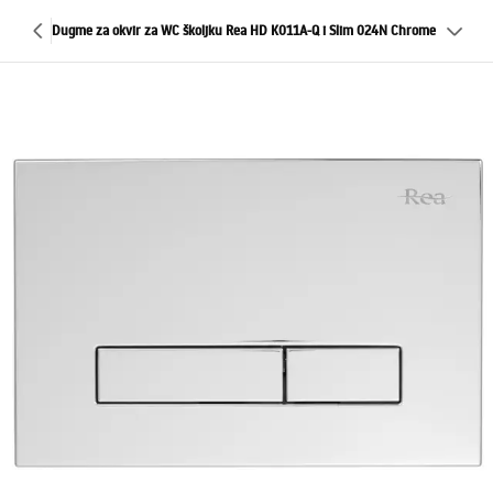
Dugme za okvir za WC školjku Rea HD K011A-Q i Slim 024N Chrome