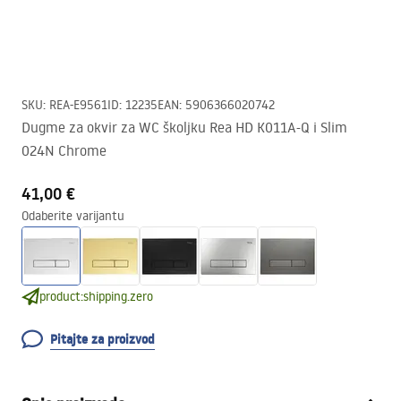
SKU
:
REA-E9561
ID
:
12235
EAN
:
5906366020742
Dugme za okvir za WC školjku Rea HD K011A-Q i Slim
024N Chrome
41,00 €
Odaberite varijantu
product:shipping.zero
Pitajte za proizvod