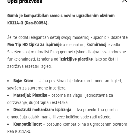
Opis proizvoda
Gumb je kompatibilan samo s novim ugradbenim okvirom
K011A-Q (Rea-E0054).
Želite dodati elegantan detalj svojoj modernoj kupaonici? Odaberite
Rea Tip HD tipku za ispiranje
kromiranoj
u elegantnoj
izvedbi.
Savršen spoj minimalističkog geometrijskog dizajna i svakodnevne
izdržljive plastike
funkcionalnosti. Izrađena od
, lako se čisti i
zadržava estetski izgled.
Boja: Krom
– sjajna površina daje luksuzan i moderan izgled,
savršen za suvremene interijere.
Materijal: Plastika
– otporna na vlagu i jednostavna za
održavanje, dugotrajna i estetska.
Dvostruki mehanizam ispiranja
– dva pravokutna gumba
omogućuju odabir manje ili veće količine vode radi uštede.
Kompatibilnost
– potpuno kompatibilna s ugradbenim okvirom
Rea K011A-Q.