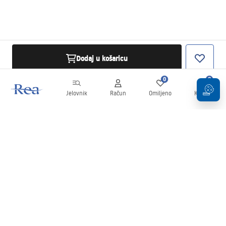
Dodaj u košaricu
0
0
Jelovnik
Račun
Omiljeno
Košarica
Newsletter
Budite u tijeku s novostima i promocijama!
Prijavi se