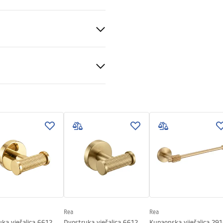
veni uvjeti
nty_Terms_and_Conditions_
ories_-_24.pdf
Rea
Rea
ka vješalica 6612
Dvostruka vješalica 6612
Kupaonska viješalica 29