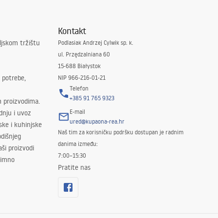
Kontakt
ljskom tržištu
Podlasiak Andrzej Cylwik sp. k.
ul. Przędzalniana 60
15-688 Białystok
 potrebe,
NIP 966-216-01-21
Telefon
+385 91 765 9323
m proizvodima.
E-mail
odnju i uvoz
ured@kupaona-rea.hr
ske i kuhinjske
Naš tim za korisničku podršku dostupan je radnim
dišnjeg
danima između:
ši proizvodi
7:00–15:30
znimno
Pratite nas