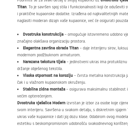
dvostruku vješ
Pobrinite se za svaki detalj u svojoj kupaonici uz
Titan
. To je savršen spoj stila i funkcionalnosti koji će oduševiti
i praktične kupaonske dodatke. Izrađena od najkvalitetnijih mater
naglasiti moderan dizajn vaše kupaonice, već će osigurati pouzdan
Dvostruka konstrukcija
– omogućuje istovremeno udobno vješa
značajno olakšava organizaciju prostora.
Elegantna završna obrada Titan
– daje interijeru sirov, luks
modernom podžbuknom armaturom.
Narezana tekstura tijela
– jedinstveni ukras ima protukliznu 
držanje obješenog tekstila.
Visoka otpornost na koroziju
– čvrsta metalna konstrukcija ja
čak i u vlažnom kupaonskom okruženju.
Stabilna zidna montaža
– osigurava maksimalnu stabilnost i s
većim opterećenjem.
Dvostruka vješalica Modern
izvrstan je izbor za osobe koje cije
svom interijeru. Savršena u svakom detalju, s diskretnim sjajem T
ukras vaše kupaonice i dati joj dozu klase. Odabirom ovog modela
estetiku s beskompromisnom udobnošću svakodnevnog korištenj