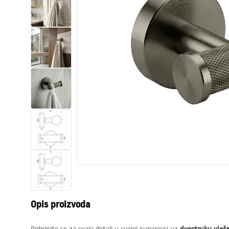
WC školjke
Umivaonici
Kade i paravani
Miješalice, pipe, slavine
Tuševi
Kuhinja
Pribor i kupaonski namještaj
Opis proizvoda