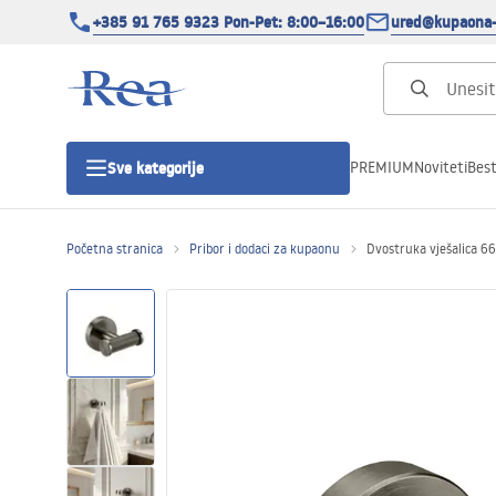
+385 91 765 9323 Pon-Pet: 8:00–16:00
ured@kupaona-
PREMIUM
Noviteti
Best
Sve kategorije
Početna stranica
Pribor i dodaci za kupaonu
Dvostruka vješalica 6
Tuš kabine
Tuš vrata
Tuš kade
Tuš Kanalice