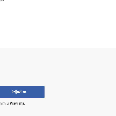
Prijavi se
enim u
Pravilima
.