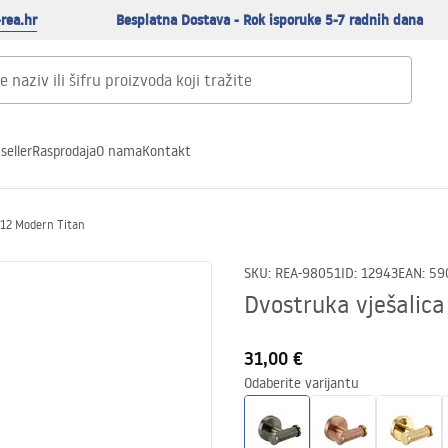
rea.hr
Besplatna Dostava - Rok isporuke 5-7 radnih dana
seller
Rasprodaja
O nama
Kontakt
612 Modern Titan
SKU
:
REA-98051
ID
:
12943
EAN
:
59
Dvostruka vješalic
31,00 €
Odaberite varijantu