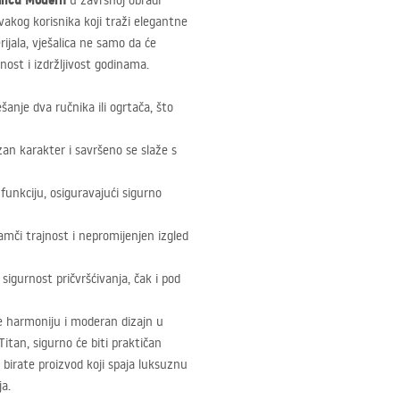
alicu Modern
u završnoj obradi
 svakog korisnika koji traži elegantne
ijala, vješalica ne samo da će
ost i izdržljivost godinama.
nje dva ručnika ili ogrtača, što
uzan karakter i savršeno se slaže s
funkciju, osiguravajući sigurno
mči trajnost i nepromijenjen izgled
igurnost pričvršćivanja, čak i pod
ne harmoniju i moderan dizajn u
itan, sigurno će biti praktičan
 birate proizvod koji spaja luksuznu
a.