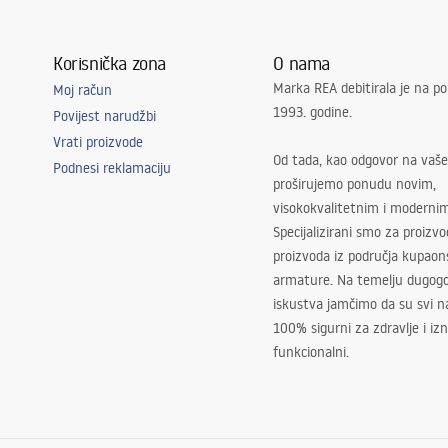
Korisnička zona
O nama
Marka REA debitirala je na po
Moj račun
1993. godine.
Povijest narudžbi
Vrati proizvode
Od tada, kao odgovor na vaše
Podnesi reklamaciju
proširujemo ponudu novim,
visokokvalitetnim i moderni
Specijalizirani smo za proizv
proizvoda iz područja kupaon
armature. Na temelju dugogo
iskustva jamčimo da su svi na
100% sigurni za zdravlje i i
funkcionalni.