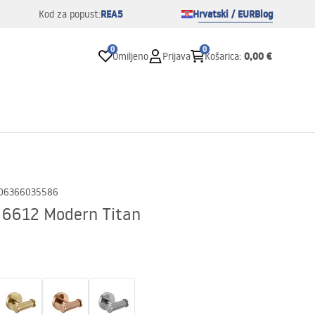
REA5
Hrvatski / EUR
Blog
Kod za popust:
0
0
0,00 €
Omiljeno
Prijava
Košarica
:
06366035586
a 6612 Modern Titan