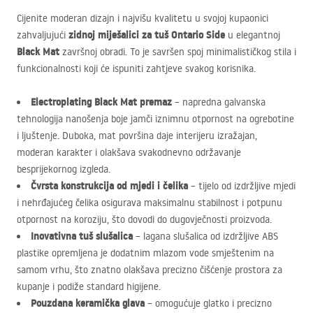
Cijenite moderan dizajn i najvišu kvalitetu u svojoj kupaonici
zidnoj miješalici za tuš Ontario Side
zahvaljujući
u elegantnoj
Black Mat
završnoj obradi. To je savršen spoj minimalističkog stila i
funkcionalnosti koji će ispuniti zahtjeve svakog korisnika.
Electroplating Black Mat premaz
– napredna galvanska
tehnologija nanošenja boje jamči iznimnu otpornost na ogrebotine
i ljuštenje. Duboka, mat površina daje interijeru izražajan,
moderan karakter i olakšava svakodnevno održavanje
besprijekornog izgleda.
Čvrsta konstrukcija od mjedi i čelika
– tijelo od izdržljive mjedi
i nehrđajućeg čelika osigurava maksimalnu stabilnost i potpunu
otpornost na koroziju, što dovodi do dugovječnosti proizvoda.
Inovativna tuš slušalica
– lagana slušalica od izdržljive
ABS
plastike opremljena je dodatnim mlazom vode smještenim na
samom vrhu, što znatno olakšava precizno čišćenje prostora za
kupanje i podiže standard higijene.
Pouzdana keramička glava
– omogućuje glatko i precizno