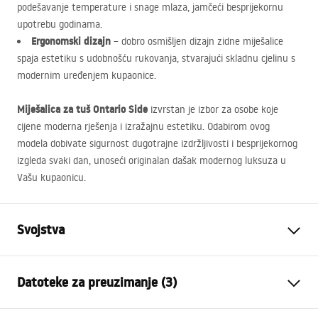
podešavanje temperature i snage mlaza, jamčeći besprijekornu
upotrebu godinama.
Ergonomski dizajn
– dobro osmišljen dizajn zidne miješalice
spaja estetiku s udobnošću rukovanja, stvarajući skladnu cjelinu s
modernim uređenjem kupaonice.
Miješalica za tuš Ontario Side
izvrstan je izbor za osobe koje
cijene moderna rješenja i izražajnu estetiku. Odabirom ovog
modela dobivate sigurnost dugotrajne izdržljivosti i besprijekornog
izgleda svaki dan, unoseći originalan dašak modernog luksuza u
Vašu kupaonicu.
Svojstva
Vrsta slavine
Tuš
Datoteke za preuzimanje (3)
Način montaže
Zidna
Boja
Crn