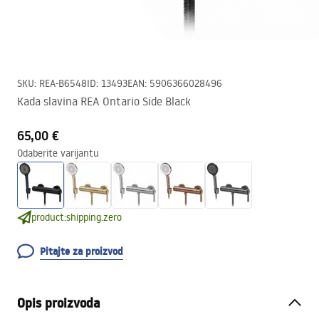
SKU
:
REA-B6548
ID
:
13493
EAN
:
5906366028496
Kada slavina REA Ontario Side Black
65,00 €
Odaberite varijantu
product:shipping.zero
Pitajte za proizvod
Opis proizvoda