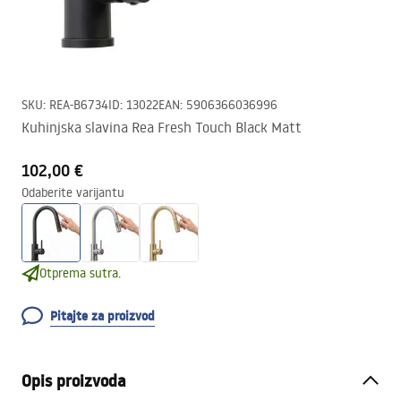
SKU
:
REA-B6734
ID
:
13022
EAN
:
5906366036996
Kuhinjska slavina Rea Fresh Touch Black Matt
102,00 €
Odaberite varijantu
Otprema sutra.
Pitajte za proizvod
Opis proizvoda