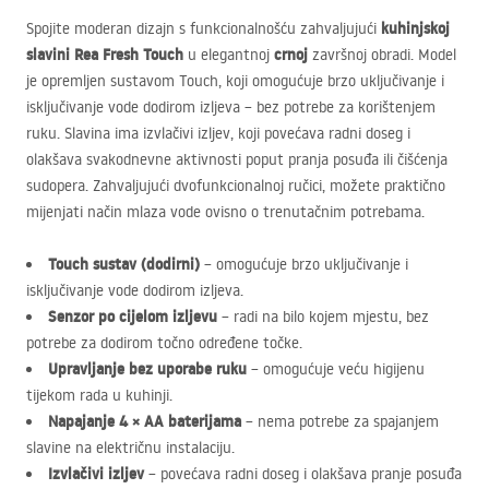
kuhinjskoj
Spojite moderan dizajn s funkcionalnošću zahvaljujući
slavini Rea Fresh Touch
crnoj
u elegantnoj
završnoj obradi. Model
je opremljen sustavom Touch, koji omogućuje brzo uključivanje i
isključivanje vode dodirom izljeva – bez potrebe za korištenjem
ruku. Slavina ima izvlačivi izljev, koji povećava radni doseg i
olakšava svakodnevne aktivnosti poput pranja posuđa ili čišćenja
sudopera. Zahvaljujući dvofunkcionalnoj ručici, možete praktično
mijenjati način mlaza vode ovisno o trenutačnim potrebama.
Touch sustav (dodirni)
– omogućuje brzo uključivanje i
isključivanje vode dodirom izljeva.
Senzor po cijelom izljevu
– radi na bilo kojem mjestu, bez
potrebe za dodirom točno određene točke.
Upravljanje bez uporabe ruku
– omogućuje veću higijenu
tijekom rada u kuhinji.
Napajanje 4 × AA baterijama
– nema potrebe za spajanjem
slavine na električnu instalaciju.
Izvlačivi izljev
– povećava radni doseg i olakšava pranje posuđa