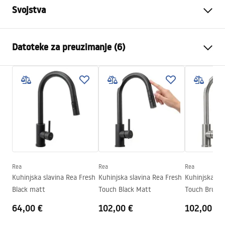
Svojstva
Vrsta slavine
Kuhinjska slavina
Datoteke za preuzimanje (6)
Način montaže
Stojeća
Boja
Crn
Deklaracja Właściwości Użytkowych
Vrsta izljevne cijevi
Pomična, Izvlačiva
FRESH_KUCHENNA_Deklaracja[1].pdf
Materijal
Mjed
Doseg izljeva
190
mm
Warunki bezpieczeństwa
Visina
370
mm
WARUNKI BEZPIECZENSTWA BATERIE.pdf
Tehnologija premazivanja
Electroplating
Promjer priključka
3/8 cola
Rea
Rea
Rea
Jamstveni uvjeti
Kuhinjska slavina Rea Fresh
Kuhinjska slavina Rea Fresh
Kuhinjska sla
Jamstvo
5 godina
Warranty_Terms_and_Conditions_Faucets_-_5.pdf
Black matt
Touch Black Matt
Touch Brush 
64,00 €
102,00 €
102,00 €
Pielęgnacja