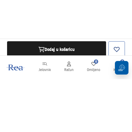
Dodaj u košaricu
0
0
Jelovnik
Račun
Omiljeno
Košarica
Newsletter
Budite u tijeku s novostima i promocijama!