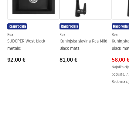
Jamstveni uvjeti
Visina
430
mm
Warranty_Terms_and_Conditions_Faucets_-_5.pdf
Tehnologija premazivanja
Electroplating
Rasprodaja
Rasprodaja
Rasprodaja
Promjer priključka
3/8 cola
Rea
Rea
Rea
SUDOPER West black
Kuhinjska slavina Rea Mild
Kuhinjska sla
metalic
Black matt
Black matt ro
92,00 €
81,00 €
58,00 €
Najniža cijena 
popusta:
77,00
Redovna cijena