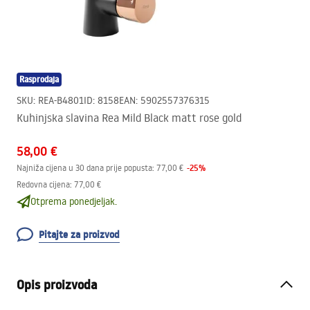
Rasprodaja
SKU
:
REA-B4801
ID
:
8158
EAN
:
5902557376315
Kuhinjska slavina Rea Mild Black matt rose gold
58,00 €
-
25
%
Najniža cijena u 30 dana prije popusta:
77,00 €
Redovna cijena
:
77,00 €
Otprema ponedjeljak.
Pitajte za proizvod
Opis proizvoda