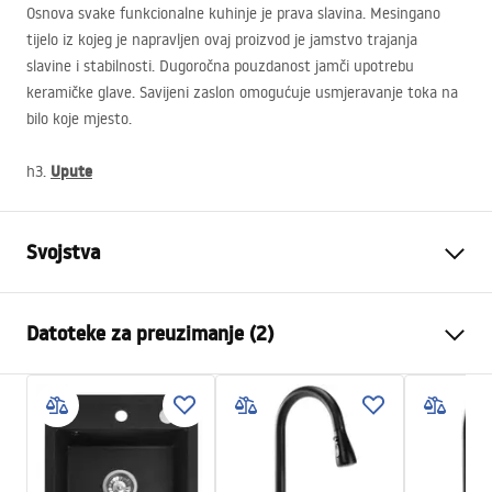
Osnova svake funkcionalne kuhinje je prava slavina. Mesingano
tijelo iz kojeg je napravljen ovaj proizvod je jamstvo trajanja
slavine i stabilnosti. Dugoročna pouzdanost jamči upotrebu
keramičke glave. Savijeni zaslon omogućuje usmjeravanje toka na
bilo koje mjesto.
Upute
h3.
Svojstva
Vrsta slavine
Kuhinjska slavina
Datoteke za preuzimanje (2)
Način montaže
Stojeća
Boja
Crna/Zlatna
Montažne upute
Vrsta izljevne cijevi
Pomična
Faucet.pdf
Materijal
Mjed
Doseg izljeva
200
mm