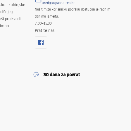
ured@kupaona-rea.hr
ske i kuhinjske
Naš tim za korisničku podršku dostupan je radnim
dišnjeg
danima između:
ši proizvodi
7:00–15:30
znimno
Pratite nas
30 dana za povrat