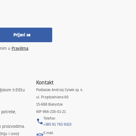
Prijavi se
enim u
Pravilima
.
Kontakt
ljskom tržištu
Podlasiak Andrzej Cylwik sp. k.
ul. Przędzalniana 60
15-688 Białystok
 potrebe,
NIP 966-216-01-21
Telefon
+385 91 765 9323
m proizvodima.
E-mail
odnju i uvoz