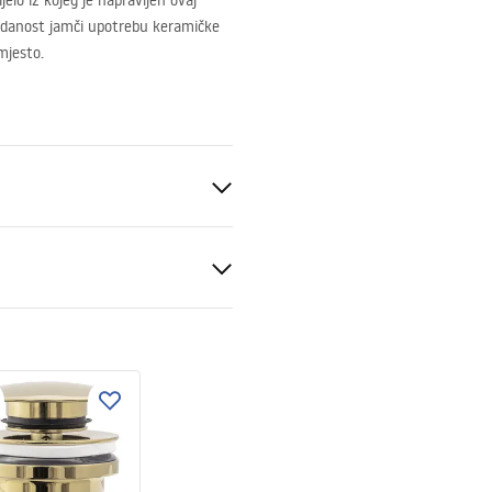
elo iz kojeg je napravljen ovaj
uzdanost jamči upotrebu keramičke
mjesto.
lavina
enski certifikat
vlačiva
baterie_kuchenne.pdf