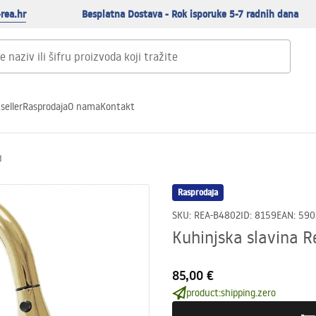
rea.hr
Besplatna Dostava - Rok isporuke 5-7 radnih dana
seller
Rasprodaja
O nama
Kontakt
d
Rasprodaja
SKU
:
REA-B4802
ID
:
8159
EAN
:
590
Kuhinjska slavina R
85,00 €
product:shipping.zero