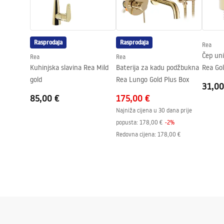
Faucets_-_5.pdf
Promjer priključka
3/8 cola
Rasprodaja
Rasprodaja
Rea
Čep uni
Rea
Rea
Kuhinjska slavina Rea Mild
Baterija za kadu podžbukna
Rea Go
gold
Rea Lungo Gold Plus Box
31,00
85,00 €
175,00 €
Najniža cijena u 30 dana prije
popusta:
178,00 €
-
2
%
Redovna cijena
:
178,00 €