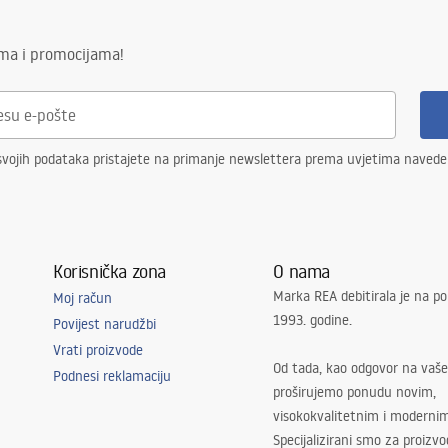
ima i promocijama!
svojih podataka pristajete na primanje newslettera prema uvjetima naved
Korisnička zona
O nama
Marka REA debitirala je na po
Moj račun
1993. godine.
Povijest narudžbi
Vrati proizvode
Od tada, kao odgovor na vaše
Podnesi reklamaciju
proširujemo ponudu novim,
visokokvalitetnim i moderni
Specijalizirani smo za proizv