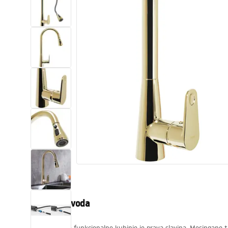
WC školjke
Umivaonici
Kade i paravani
Miješalice, pipe, slavine
Tuševi
Kuhinja
Pribor i kupaonski namještaj
Opis proizvoda