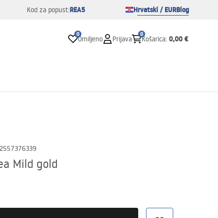
REA5
Hrvatski / EUR
Blog
Kod za popust:
0
0
0,00 €
Omiljeno
Prijava
Košarica
:
2557376339
ea Mild gold