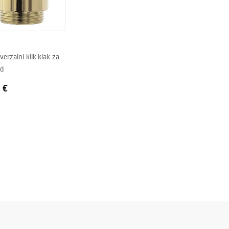
verzalni klik-klak za
ld
 €