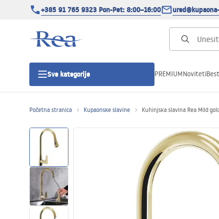
+385 91 765 9323 Pon-Pet: 8:00–16:00
ured@kupaona-
PREMIUM
Noviteti
Best
Sve kategorije
Početna stranica
Kupaonske slavine
Kuhinjska slavina Rea Mild gol
Tuš kabine
Tuš vrata
Tuš kade
Tuš Kanalice