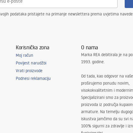
svojih podataka pristajete na primanje newslettera prema uvjetima naved
Korisnička zona
O nama
Marka REA debitirala je na po
Moj račun
1993. godine.
Povijest narudžbi
Vrati proizvode
Od tada, kao odgovor na vaše
Podnesi reklamaciju
proširujemo ponudu novim,
visokokvalitetnim i moderni
Specijalizirani smo za proizv
proizvoda iz područja kupaon
armature. Na temelju dugogo
iskustva jamčimo da su svi na
100% sigurni za zdravlje i i