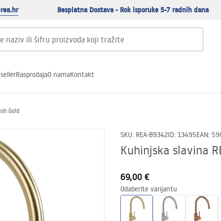
rea.hr
Besplatna Dostava - Rok isporuke 5-7 radnih dana
seller
Rasprodaja
O nama
Kontakt
ush Gold
SKU
:
REA-B9342
ID
:
13495
EAN
:
59
Kuhinjska slavina R
69,00 €
Odaberite varijantu