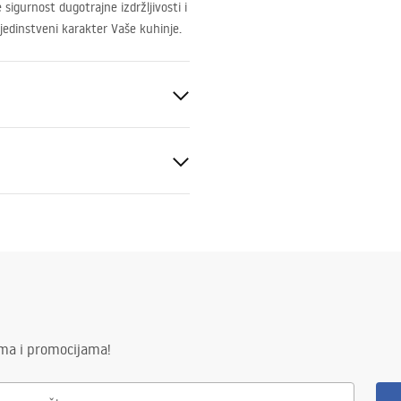
igurnost dugotrajne izdržljivosti i
 jedinstveni karakter Vaše kuhinje.
lavina
to
enski certifikat
baterie_kuchenne.pdf
ima i promocijama!