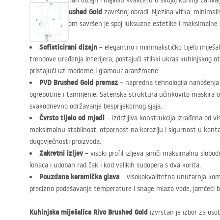
Cijenite moderan dizajn i najvišu kvalitetu u svojoj kuhinji zahval
Brushed Gold
elegantnoj
završnoj obradi. Njezina vitka, minimalis
visokim izljevom savršen je spoj luksuzne estetike i maksimalne 
Sofisticirani dizajn
– elegantno i minimalističko tijelo miješa
trendove uređenja interijera, postajući stilski ukras kuhinjskog ot
pristajući uz moderne i glamour aranžmane.
PVD
Brushed Gold premaz
– napredna tehnologija nanošenja 
ogrebotine i tamnjenje. Satenska struktura učinkovito maskira oti
svakodnevno održavanje besprijekornog sjaja.
Čvrsto tijelo od mjedi
– izdržljiva konstrukcija izrađena od v
maksimalnu stabilnost, otpornost na koroziju i sigurnost u kont
dugovječnosti proizvoda.
Zakretni izljev
– visoki profil izljeva jamči maksimalnu slobod
lonaca i udoban rad čak i kod velikih sudopera s dva korita.
Pouzdana keramička glava
– visokokvalitetna unutarnja ko
precizno podešavanje temperature i snage mlaza vode, jamčeći b
Kuhinjska miješalica Rivo Brushed Gold
izvrstan je izbor za osob