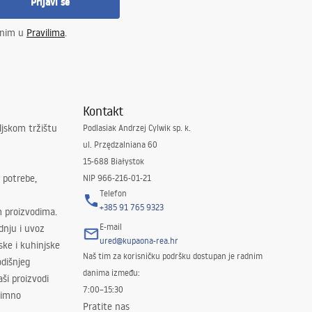
Prijavi se
enim u
Pravilima
.
Kontakt
ljskom tržištu
Podlasiak Andrzej Cylwik sp. k.
ul. Przędzalniana 60
15-688 Białystok
 potrebe,
NIP 966-216-01-21
Telefon
+385 91 765 9323
m proizvodima.
E-mail
odnju i uvoz
ured@kupaona-rea.hr
ske i kuhinjske
Naš tim za korisničku podršku dostupan je radnim
dišnjeg
danima između:
ši proizvodi
7:00–15:30
znimno
Pratite nas