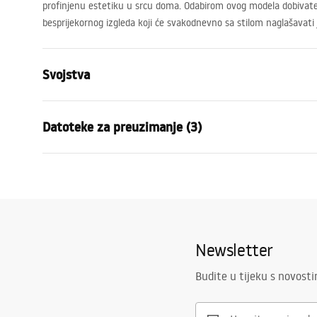
profinjenu estetiku u srcu doma. Odabirom ovog modela dobivate s
besprijekornog izgleda koji će svakodnevno sa stilom naglašavati
Svojstva
Vrsta slavine
Kuhinjska s
Datoteke za preuzimanje (3)
Način montaže
Stojeća
Boja
Četkano zla
Montažne upute
Higij
Vrsta izljevne cijevi
Pomična
Faucet.pdf
atest_
Materijal
Mjed
Doseg izljeva
185
mm
Jamstveni uvjeti
Newsletter
Visina
365
mm
Warranty_Terms_and_Conditions_
Tehnologija premazivanja
PVD
Faucets_-_5.pdf
Budite u tijeku s novost
Promjer priključka
3/8 cola
Jamstvo
5 godina