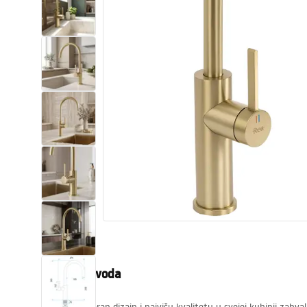
WC školjke
Umivaonici
Kade i paravani
Miješalice, pipe, slavine
Tuševi
Kuhinja
Pribor i kupaonski namještaj
Opis proizvoda