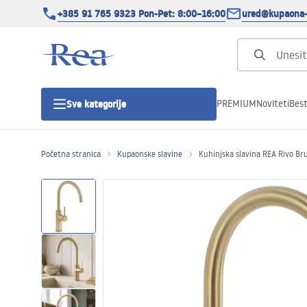
+385 91 765 9323 Pon-Pet: 8:00–16:00
ured@kupaona-
PREMIUM
Noviteti
Best
Sve kategorije
Početna stranica
Kupaonske slavine
Kuhinjska slavina REA Rivo Br
Tuš kabine
Tuš vrata
Tuš kade
Tuš Kanalice