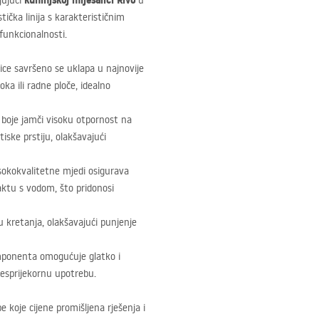
kuhinjskoj miješalici Rivo
jujući
u
tička linija s karakterističnim
funkcionalnosti.
lice savršeno se uklapa u najnovije
oka ili radne ploče, idealno
boje jamči visoku otpornost na
ske prstiju, olakšavajući
isokokvalitetne mjedi osigurava
aktu s vodom, što pridonosi
u kretanja, olakšavajući punjenje
mponenta omogućuje glatko i
esprijekornu upotrebu.
e koje cijene promišljena rješenja i