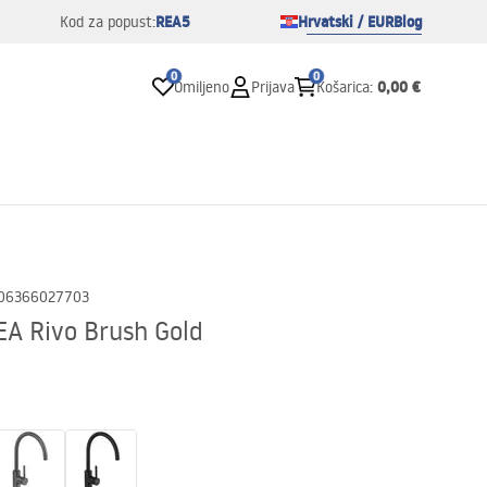
REA5
Hrvatski / EUR
Blog
Kod za popust:
0
0
0,00 €
Omiljeno
Prijava
Košarica
:
06366027703
EA Rivo Brush Gold