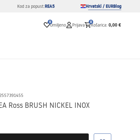
REA5
Hrvatski / EUR
Blog
Kod za popust:
0
0
0,00 €
Omiljeno
Prijava
Košarica
:
2557391455
REA Ross BRUSH NICKEL INOX