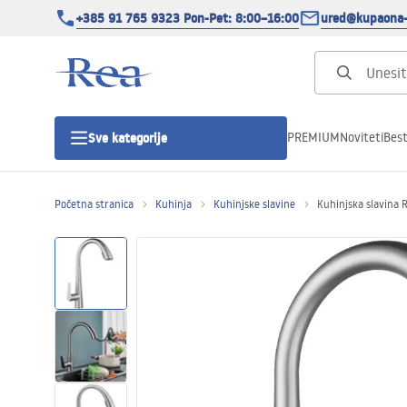
+385 91 765 9323 Pon-Pet: 8:00–16:00
ured@kupaona-
PREMIUM
Noviteti
Best
Sve kategorije
Početna stranica
Kuhinja
Kuhinjske slavine
Kuhinjska slavina
Tuš kabine
Tuš vrata
Tuš kade
Tuš Kanalice