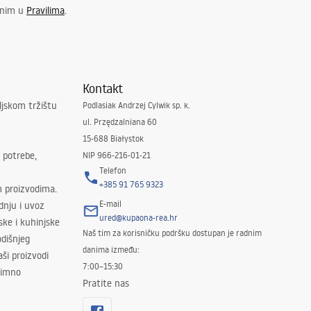
enim u
Pravilima
.
Kontakt
ljskom tržištu
Podlasiak Andrzej Cylwik sp. k.
ul. Przędzalniana 60
15-688 Białystok
 potrebe,
NIP 966-216-01-21
Telefon
+385 91 765 9323
m proizvodima.
E-mail
odnju i uvoz
ured@kupaona-rea.hr
ske i kuhinjske
Naš tim za korisničku podršku dostupan je radnim
dišnjeg
danima između:
ši proizvodi
7:00–15:30
znimno
Pratite nas