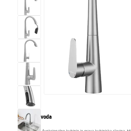
WC školjke
Umivaonici
Kade i paravani
Miješalice, pipe, slavine
Tuševi
Kuhinja
Pribor i kupaonski namještaj
Opis proizvoda