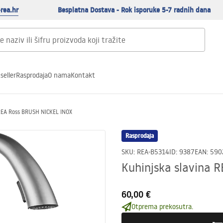
rea.hr
Besplatna Dostava - Rok isporuke 5-7 radnih dana
seller
Rasprodaja
O nama
Kontakt
 REA Ross BRUSH NICKEL INOX
Rasprodaja
SKU
:
REA-B5314
ID
:
9387
EAN
:
590
Kuhinjska slavina 
60,00 €
Otprema prekosutra.