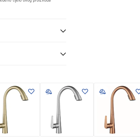
edeno tijelo ovog proizvoda
lavina
k
veni uvjeti
vlačiva
nty_Terms_and_Conditions_
s_-_5.pdf