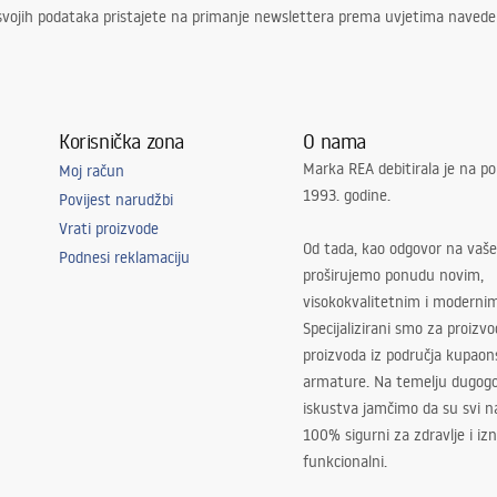
svojih podataka pristajete na primanje newslettera prema uvjetima naved
Korisnička zona
O nama
Marka REA debitirala je na po
Moj račun
1993. godine.
Povijest narudžbi
Vrati proizvode
Od tada, kao odgovor na vaše
Podnesi reklamaciju
proširujemo ponudu novim,
visokokvalitetnim i moderni
Specijalizirani smo za proizv
proizvoda iz područja kupaon
armature. Na temelju dugogo
iskustva jamčimo da su svi na
100% sigurni za zdravlje i i
funkcionalni.