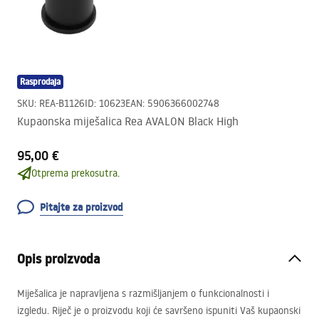
Rasprodaja
SKU
:
REA-B1126
ID
:
10623
EAN
:
5906366002748
Kupaonska miješalica Rea AVALON Black High
95,00 €
Otprema prekosutra.
Pitajte za proizvod
Opis proizvoda
Miješalica je napravljena s razmišljanjem o funkcionalnosti i
izgledu. Riječ je o proizvodu koji će savršeno ispuniti Vaš kupaonski