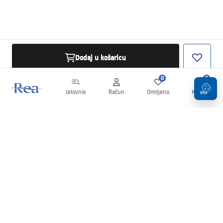
Dodaj u košaricu
0
0
Jelovnik
Račun
Omiljeno
Košarica
Newsletter
Budite u tijeku s novostima i promocijama!
Prijavi se