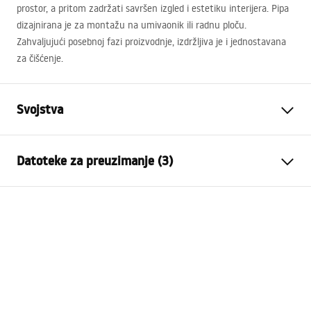
prostor, a pritom zadržati savršen izgled i estetiku interijera. Pipa
dizajnirana je za montažu na umivaonik ili radnu ploču.
Zahvaljujući posebnoj fazi proizvodnje, izdržljiva je i jednostavana
za čišćenje.
Svojstva
Vrsta slavine
Za umivaonik
Datoteke za preuzimanje (3)
Način montaže
Stojeća
Boja
Crn
Jamstveni uvjeti
Vrsta izljevne cijevi
Fiksna
Warranty_Terms_and_Conditions_Faucets_-_5.pdf
Materijal
Mjed
Doseg izljeva
145
mm
Upute za montažu
Visina
300
mm
faucet.pdf
Tehnologija premazivanja
Electroplating