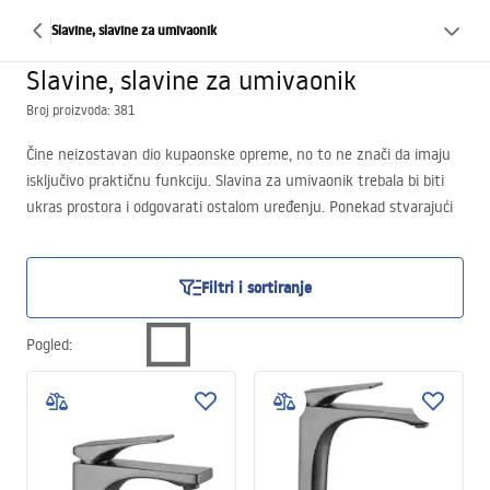
Slavine, slavine za umivaonik
Slavine, slavine za umivaonik
Broj proizvoda: 381
Čine neizostavan dio kupaonske opreme, no to ne znači da imaju
isključivo praktičnu funkciju. Slavina za umivaonik trebala bi biti
ukras prostora i odgovarati ostalom uređenju. Ponekad stvarajući
harmonične poveznice, ponekad radi kontrasta. Zato su u našoj
ponudi praktične slavine za umivaonike u različitim stilovima i
bojama. Zbog velikog izbora, svaki dizajner u asortimanu će pronaći
Filtri i sortiranje
proizvod koji odgovara njegovoj viziji uređenja.
Svaka slavina za umivaonik prikazana u našoj trgovini zadovoljava
Pogled
:
stroge standarde kvalitete. Pojedini modeli razlikuju se oblikom,
visinom, dosegom izliva i načinom završne obrade.