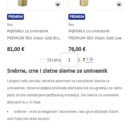
PREMIUM
PREMIUM
Rea
Rea
Miješalica za umivaonik
Miješalica za umivaonik
PREMIUM REA Vision Gold Brush
PREMIUM REA Vision Gold Low
Low
81,00 €
76,00 €
7
Strana
S
Srebrne, crne i zlatne slavine za umivaonik
Listajući našu ponudu, obratite pozornost na raznolikost slavina za
umivaonike. Osnovna podjela proizvoda obuhvaća one za ugradnju na radnu
ploču te one namijenjene podžbuknoj instalaciji. Sve slavine za umivaonik
dostupne su u tri boje:
- srebrne – krom je elegantan i bezvremen, lako ga je održavati čistim,
osim toga nije sklon koroziji,
- crne – matirana slavina za umivaonik izgleda elegantno. Čvrsti premaz