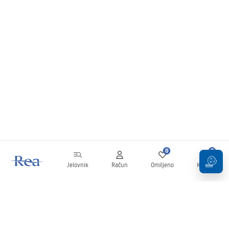
0
0
Jelovnik
Račun
Omiljeno
Košarica
Newsletter
Budite u tijeku s novostima i promocijama!