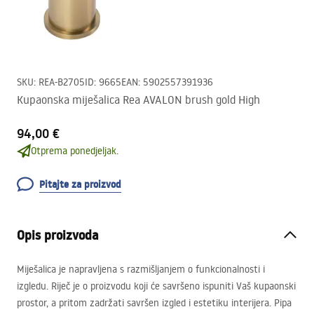
SKU
:
REA-B2705
ID
:
9665
EAN
:
5902557391936
Kupaonska miješalica Rea AVALON brush gold High
94,00 €
Otprema ponedjeljak.
Pitajte za proizvod
Opis proizvoda
Miješalica je napravljena s razmišljanjem o funkcionalnosti i
izgledu. Riječ je o proizvodu koji će savršeno ispuniti Vaš kupaonski
prostor, a pritom zadržati savršen izgled i estetiku interijera. Pipa