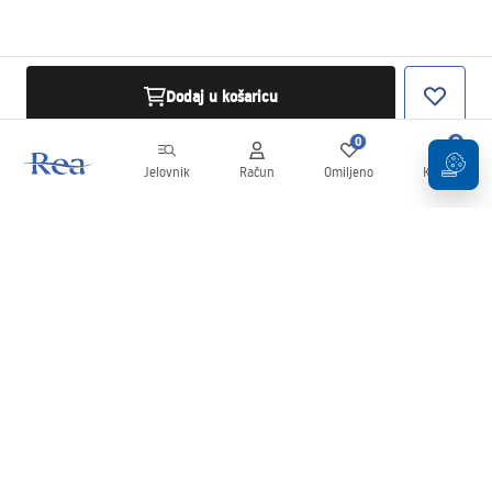
Dodaj u košaricu
0
0
Jelovnik
Račun
Omiljeno
Košarica
Newsletter
Budite u tijeku s novostima i promocijama!
Prijavi se