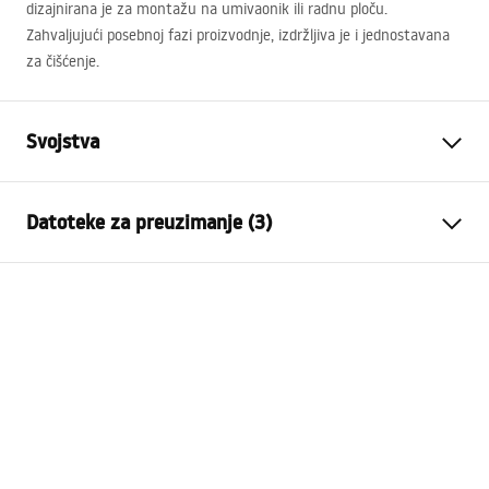
dizajnirana je za montažu na umivaonik ili radnu ploču.
Zahvaljujući posebnoj fazi proizvodnje, izdržljiva je i jednostavana
za čišćenje.
Svojstva
Vrsta slavine
Za umivaonik
Datoteke za preuzimanje (3)
Način montaže
Stojeća
Boja
Četkano zlato
Jamstveni uvjeti
Vrsta izljevne cijevi
Fiksna
Warranty_Terms_and_Conditions_Faucets_-_5.pdf
Materijal
Mjed
Doseg izljeva
145
mm
Upute za montažu
Visina
300
mm
faucet.pdf
Tehnologija premazivanja
PVD
Promjer priključka
3/8 cola